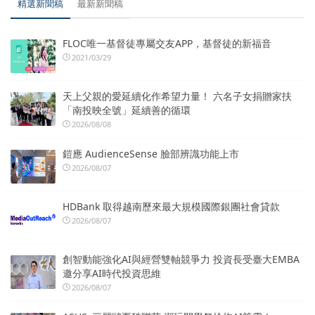
精選新聞稿
最新新聞稿
FLOC唯一基督徒專屬交友APP，基督徒的新福音
2021/03/29
天上父親的愛延續化作希望力量！ 六名子女捐贈家扶
「南投映全號」延續善的循環
2026/08/08
鎧應 AudienceSense 臉部辨識功能上市
2026/08/07
HDBank 取得越南歷來最大規模國際銀團社會貸款
2026/08/07
創智動能強化AI與經營雙軸競爭力 投資長受臺大EMBA
邀分享AI時代投資思維
2026/08/07