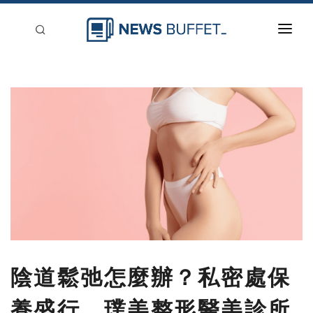
回到首頁
新聞稿分類
登入
刊登
陰道鬆弛怎麼辦？私密處保
養盛行，璞美整形醫美診所