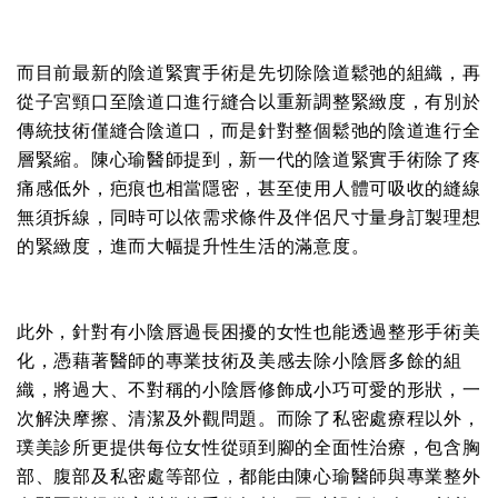
而目前最新的陰道緊實手術是先切除陰道鬆弛的組織，再
從子宮頸口至陰道口進行縫合以重新調整緊緻度，有別於
傳統技術僅縫合陰道口，而是針對整個鬆弛的陰道進行全
層緊縮。陳心瑜醫師提到，新一代的陰道緊實手術除了疼
痛感低外，疤痕也相當隱密，甚至使用人體可吸收的縫線
無須拆線，同時可以依需求條件及伴侶尺寸量身訂製理想
的緊緻度，進而大幅提升性生活的滿意度。
此外，針對有小陰唇過長困擾的女性也能透過整形手術美
化，憑藉著醫師的專業技術及美感去除小陰唇多餘的組
織，將過大、不對稱的小陰唇修飾成小巧可愛的形狀，一
次解決摩擦、清潔及外觀問題。而除了私密處療程以外，
璞美診所更提供每位女性從頭到腳的全面性治療，包含胸
部、腹部及私密處等部位，都能由陳心瑜醫師與專業整外