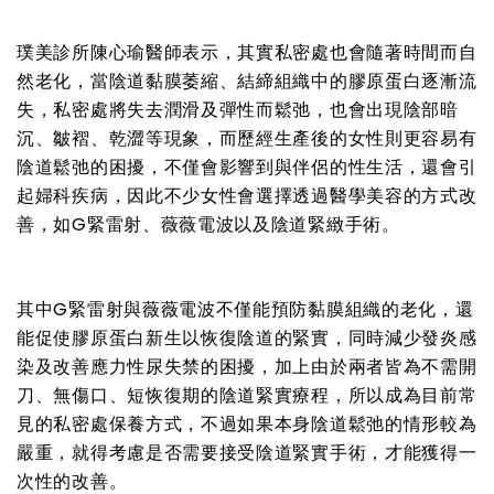
璞美診所陳心瑜醫師表示，其實私密處也會隨著時間而自
然老化，當陰道黏膜萎縮、結締組織中的膠原蛋白逐漸流
失，私密處將失去潤滑及彈性而鬆弛，也會出現陰部暗
沉、皺褶、乾澀等現象，而歷經生產後的女性則更容易有
陰道鬆弛的困擾，不僅會影響到與伴侶的性生活，還會引
起婦科疾病，因此不少女性會選擇透過醫學美容的方式改
善，如G緊雷射、薇薇電波以及陰道緊緻手術。
其中G緊雷射與薇薇電波不僅能預防黏膜組織的老化，還
能促使膠原蛋白新生以恢復陰道的緊實，同時減少發炎感
染及改善應力性尿失禁的困擾，加上由於兩者皆為不需開
刀、無傷口、短恢復期的陰道緊實療程，所以成為目前常
見的私密處保養方式，不過如果本身陰道鬆弛的情形較為
嚴重，就得考慮是否需要接受陰道緊實手術，才能獲得一
次性的改善。