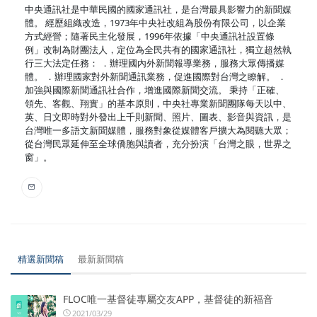
中央通訊社是中華民國的國家通訊社，是台灣最具影響力的新聞媒
體。 經歷組織改造，1973年中央社改組為股份有限公司，以企業
方式經營；隨著民主化發展，1996年依據「中央通訊社設置條
例」改制為財團法人，定位為全民共有的國家通訊社，獨立超然執
行三大法定任務： ．辦理國內外新聞報導業務，服務大眾傳播媒
體。 ．辦理國家對外新聞通訊業務，促進國際對台灣之瞭解。 ．
加強與國際新聞通訊社合作，增進國際新聞交流。 秉持「正確、
領先、客觀、翔實」的基本原則，中央社專業新聞團隊每天以中、
英、日文即時對外發出上千則新聞、照片、圖表、影音與資訊，是
台灣唯一多語文新聞媒體，服務對象從媒體客戶擴大為閱聽大眾；
從台灣民眾延伸至全球僑胞與讀者，充分扮演「台灣之眼，世界之
窗」。
精選新聞稿
最新新聞稿
FLOC唯一基督徒專屬交友APP，基督徒的新福音
2021/03/29