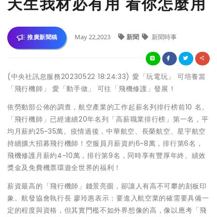
天生我材必有用 看你怎麼用
May 22,2023
新聞
新聞時事
推廣新聞稿
(中央社訊息服務20230522 18:24:33) 愛「玩電玩」 可培養當
「飛行機師」 愛「動手做」 可往「飛機修護」發展 !
依勞動部公佈的調查，航空產業的工作起薪名列排行榜前10 名。
「飛行機師」已經連續20年名列「高薪職業排行榜」第一名，平
均月薪約25~35萬。疫情過後，中華航空、長榮航空、星宇航空
持續擴大招募飛行機師！空服員月薪資約6~8萬，排行第6名，
飛機修護月薪約4~10萬，排行第9名，同時享有豐厚年終、績效
獎金及免費機票環遊全世界的福利！
薪資最高的「飛行機師」錢景亮眼，卻讓人有高不可攀的刻板印
象。航發協會執行長 廖玲惠表示：要進入航空業的確需要具備一
定的程度與資格，但其實門檻不如外界想像的高，像以應考「飛