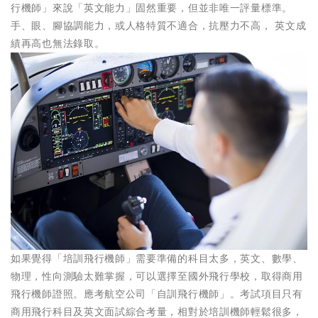
行機師」來說「英文能力」固然重要，但並非唯一評量標準。
手、眼、腳協調能力，或人格特質不適合，抗壓力不高， 英文成
績再高也無法錄取。
如果覺得「培訓飛行機師」需要準備的科目太多，英文、數學、
物理，性向測驗太難掌握，可以選擇至國外飛行學校，取得商用
飛行機師證照。應考航空公司「自訓飛行機師」。考試項目只有
商用飛行科目及英文面試綜合考量，相對於培訓機師輕鬆很多，