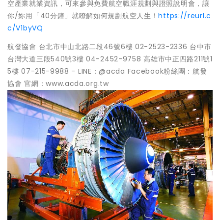
空產業就業資訊，可來參與免費航空職涯規劃與證照說明會，讓
你/妳用「40分鐘」就瞭解如何規劃航空人生！
https://reurl.c
c/V1byVQ
航發協會 台北市中山北路二段46號6樓 02-2523-2336 台中市
台灣大道三段540號3樓 04-2452-9758 高雄市中正四路211號1
5樓 07-215-9988 - LINE：@acda Facebook粉絲團：航發
協會 官網：www.acda.org.tw