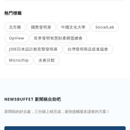
熱門標籤
北市圖
國際發明展
中國文化大學
SocialLab
OpView
世界發明智慧財產聯盟總會
JDIE日本設計創意暨發明展
台灣發明商品促進協會
Microchip
永春分館
NEWSBUFFET 新聞稿自助吧
新聞稿的好去處，三分鐘上稿完成，最快接觸最多讀者的方案！