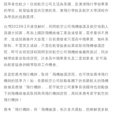
競爭者也較少！目前航空公司主流為美國、及澳洲飛行學校畢業
的學生，航發協會提供完整的美、澳飛行學校及航空大學課程作
為學員的規劃選擇。
台灣2023年2月邊境解封，民間航空公司飛機修護及航空地勤人
員擴大招募，再加上國防飛機維修工業急速發展，需求量供不應
求，造成招募條件大放寬！目前應徵者只需高中職畢業、無科系
限制，不需英文成績，只需在航發協會結業或取得飛機修護證
照，即可在研習課程期間安排航空公司飛機維修廠商面試，同步
輔導就業並取得證照。許多高中職畢業生及二度就業者, 皆可藉
由航發協會的輔導取得工作機會。
若是想應考飛行機師，取得「飛機修護證照」也可增加應考飛行
機師的競爭力！如：長榮航空公司鼓勵集團下的長榮航太的飛機
維修員應徵「飛行機師」，星宇航空公司董事長張國瑋也鼓勵旗
下的飛機維修員取得商用飛行機師證照，再回來應考星宇航空的
飛行機師！
應考「飛行機師」與「飛機修護」有許多共通點，想瞭解更多航