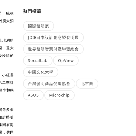
熱門標籤
司，統稱
洲廣大消
國際發明展
JDIE日本設計創意暨發明展
全球網絡
國，意大
世界發明智慧財產聯盟總會
受疫情的
SocialLab
OpView
中國文化大學
、小紅書
第二季計
台灣發明商品促進協會
北市圖
標準和獨
ASUS
Microchip
閒等多個
預計將引
集團在海
場，共同