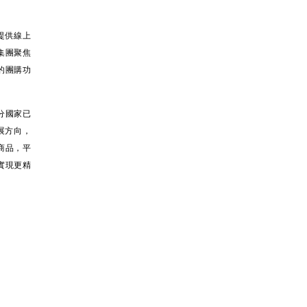
提供線上
集團聚焦
的團購功
分國家已
展方向，
商品，平
實現更精