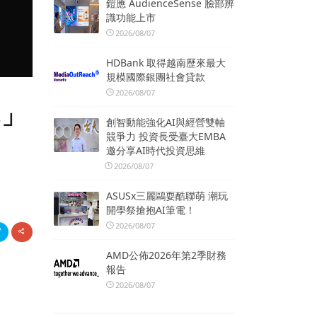
鎧應 AudienceSense 臉部辨
識功能上市
2026/08/07
HDBank 取得越南歷來最大
規模國際銀團社會貸款
2026/08/07
購」
創智動能強化AI與經營雙軸
競爭力 投資長受臺大EMBA
邀分享AI時代投資思維
2026/08/07
ASUSx三麗鷗耍酷聯萌 潮玩
開學祭搶抱AI筆電！
2026/08/07
AMD公佈2026年第2季財務
報告
2026/08/07