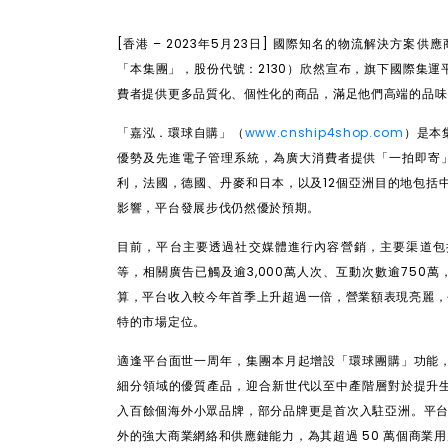
[
香港
– 2023
年
5
月
23
日
]
國際知名的物流解決方案供應
「本集團」，股份代號：
2130
）欣然宣布，旗下國際集運
費者提供更多品質化、個性化的商品，滿足他們高端的品味
「嘉泓．環球自購」（
www.cnship4shop.com
）是本
優勢及先進電子管理系統，為廣大消費者提供「一拍即寄
利，法國，德國、丹麥和日本，以及
12
個亞洲目的地包括
影響，平台發展步伐仍然優於預期。
目前，平台主要透過社交媒體進行內容營銷，主要渠道包
等，相關廣告已觸及逾
3,000
萬人次、互動次數逾
750
萬
算，平台收入較今年首季上升超過一倍，營業額表現亮麗，
特的市場定位。
適逢平台面世一周年，集團本月起增設「環球團購」功能
細分領域的優質產品，迎合新世代以至中產階層對於提升
入百餘個海外小眾品牌，部分品牌更是首次入駐亞洲。平
外的強大商業網絡和供應鏈能力，為其超過
50
萬個商業用