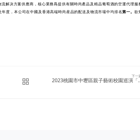
物流解决方案供應商，核心業務爲提供有關時尚產品及精品葡萄酒的空運代理服
止年度，本公司在中國及香港高端時尚産品的配送及物流市場中均排名
第一。
欲
下一
2023桃園市中壢區親子藝術校園巡演「..