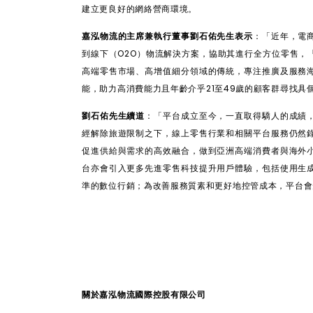
建立更良好的網絡營商環境。
嘉泓物流的主席兼執行董事劉石佑先生表示
：「近年，電
到線下（
O2O
）物流解決方案，協助其進行全方位零售，
高端零售市場、高增值細分領域的傳統，專注推廣及服務
能，助力高消費能力且年齡介乎
21
至
49
歲的顧客群尋找具
劉石佑先生續道
：「平台成立至今，一直取得驕人的成績
經解除旅遊限制之下，線上零售行業和相關平台服務仍然
促進供給與需求的高效融合，做到亞洲高端消費者與海外
台亦會引入更多先進零售科技提升用戶體驗，包括使用生
準的數位行銷；為改善服務質素和更好地控管成本，平台會
關於嘉泓物流國際控股有限公司