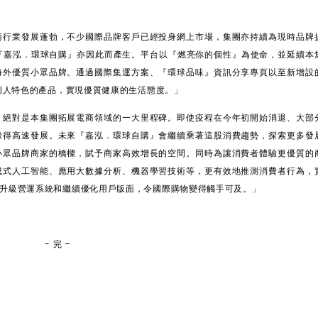
商行業發展蓬勃，不少國際品牌客戶已經投身網上市場，集團亦持續為現時品牌
『嘉泓．環球自購』亦因此而產生。平台以『燃亮你的個性』為使命，並延續本
海外優質小眾品牌。通過國際集運方案、『環球品味』資訊分享專頁以至新增設
個人特色的產品，實現優質健康的生活態度。」
，絕對是本集團拓展電商領域的一大里程碑。即使疫程在今年初開始消退、大部
錄得高速發展。未來
『嘉泓．環球自購』
會繼續乘著這股消費趨勢，探索更多發
小眾品牌商家的橋樑，賦予商家高效增長的空間。同時為讓消費者體驗更優質的
成式人工智能、應用大數據分析、機器學習技術等，更有效地推測消費者行為，
升級營運系統和繼續優化用戶版面，令國際購物變得觸手可及。」
-
完
–