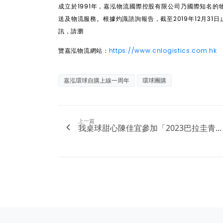
成立於
1991
年，嘉泓物流國際控股有限公司乃國際知名的
送及物流服務。根據灼識諮詢報告，截至
2019
年
12
月
31
日
訊，請瀏
覽嘉泓物流網站：
https://www.cnlogistics.com.hk
嘉泓環球自購上線一周年
環球團購
上一篇
我桌球甜心陳佳宜參加「2023巴拉圭青...