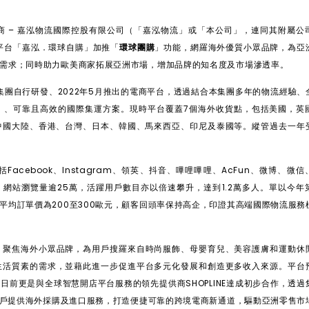
商
–
嘉泓物流國際控股有限公司（「嘉泓物流」或「本公司」，連同其附屬公
平台「嘉泓．環球自購」加推「
環球團購
」功能，網羅海外優質小眾品牌，為亞
需求；同時助
力
歐美商家拓展亞洲市場，增加品牌的知名度及市場滲透率。
集團自行研發、
2022
年
5
月推出的電商平台，透過結合本集團多年的物流經驗、
」、可靠且高效的國際集運方案。現時平台覆蓋
7
個海外收貨點，包括美國，英
中國大陸、香港、台灣、日本、韓國、馬來西亞、印尼及泰國等。縱管過去一年
括
Facebook
、
Instagram
、領英、抖音、嗶哩嗶哩、
AcFun
、微博、微信
，網站瀏覽量逾
25
萬，活躍用戶數目亦以倍速攀升，達到
1.2
萬多人。單以今年
平均訂單價為
200
至
300
歐元，顧客回頭率保持高企，印證其高端國際物流服務
，聚焦海外小眾品牌，為用戶搜羅來自時尚服飾、母嬰育兒、美容護膚和運動休
生活質素的需求，並藉此進一步促進平台多元化發展和創造更多收入來源。平台
台日前更是與全球智慧開店平台服務的領先提供商
SHOPLINE
達成初步合作，透過
戶提供海外採購及進口服務，打造便捷可靠的跨境電商新通道，驅動亞洲零售市