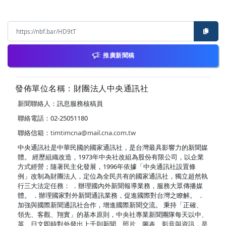
推廣新聞稿
發佈單位名稱：財團法人中央通訊社
新聞聯絡人：訊息服務核稿員
聯絡電話：02-25051180
聯絡信箱：
timtimcna@mail.cna.com.tw
中央通訊社是中華民國的國家通訊社，是台灣最具影響力的新聞媒
體。 經歷組織改造，1973年中央社改組為股份有限公司，以企業
方式經營；隨著民主化發展，1996年依據「中央通訊社設置條
例」改制為財團法人，定位為全民共有的國家通訊社，獨立超然執
行三大法定任務： ．辦理國內外新聞報導業務，服務大眾傳播媒
體。 ．辦理國家對外新聞通訊業務，促進國際對台灣之瞭解。 ．
加強與國際新聞通訊社合作，增進國際新聞交流。 秉持「正確、
領先、客觀、翔實」的基本原則，中央社專業新聞團隊每天以中、
英、日文即時對外發出上千則新聞、照片、圖表、影音與資訊，是