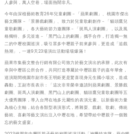
人參與，萬人空巷，場面熱鬧非凡。
今年由深植藝術教育26年兒童劇團－「蘋果劇團」、桃園市傑出
藝文團隊－「景勝戲劇團」、致力於兒童歌劇創作－「貓頭鷹兒
童歌劇團」、各大藝術節力邀團隊－「斑馬人演劇團」，以及風
格獨特、多元並進－「黑門山上的劇團」攜手合作，打造獨一無
二的中壢校園巡演，吸引眾多中壢親子前來參與，更造成「追戲
熱潮」，一連9天23場演出活動場場爆滿！
蘋果市集藝文整合行銷有限公司致力於藝文演出的承辦，此次有
幸與中壢區公所合作，共同打造專屬於中壢區親子的嘉年華會，
巡演期間桃園市副市長王明鉅更是驚喜現身元生國小場次，造成
轟動，王副市長表示：「這次非常榮幸邀請到蘋果劇團、景勝戲
劇團、斑馬人演劇團、黑門山上的劇團、貓頭鷹兒童歌劇團等五
大優秀團隊，導入台灣在地多元屬性的表演元素、以新藝術力量
為核心主軸，結合各類型表演形式，將雜耍、戲劇、歌劇、傳統
藝術、喜劇等藝文演出注入中壢在地，希望帶給中壢親子一個難
忘的藝文盛宴」
2023桃園市中壢區親子藝術校園巡演活動「神壢特攻隊」藉由獨