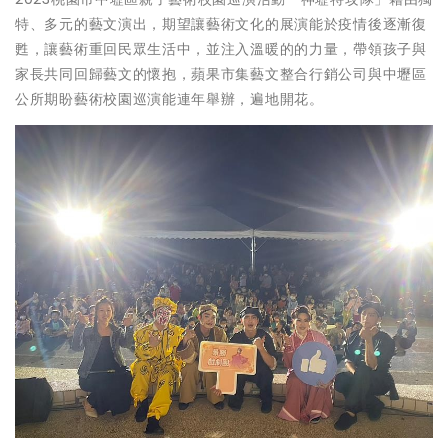
特、多元的藝文演出，期望讓藝術文化的展演能於疫情後逐漸復
甦，讓藝術重回民眾生活中，並注入溫暖的的力量，帶領孩子與
家長共同回歸藝文的懷抱，蘋果市集藝文整合行銷公司與中壢區
公所期盼藝術校園巡演能連年舉辦，遍地開花。