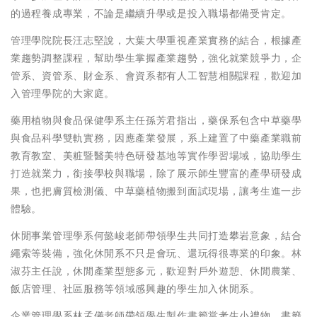
的過程養成專業，不論是繼續升學或是投入職場都備受肯定。
管理學院院長汪志堅說，大葉大學重視產業實務的結合，根據產
業趨勢調整課程，幫助學生掌握產業趨勢，強化就業競爭力，企
管系、資管系、財金系、會資系都有人工智慧相關課程，歡迎加
入管理學院的大家庭。
藥用植物與食品保健學系主任孫芳君指出，藥保系包含中草藥學
與食品科學雙軌實務，因應產業發展，系上建置了中藥產業職前
教育教室、美粧暨醫美特色研發基地等實作學習場域，協助學生
打造就業力，銜接學校與職場，除了展示師生豐富的產學研發成
果，也把膚質檢測儀、中草藥植物搬到面試現場，讓考生進一步
體驗。
休閒事業管理學系何懿峻老師帶領學生共同打造攀岩意象，結合
繩索等裝備，強化休閒系不只是會玩、還玩得很專業的印象。林
淑芬主任說，休閒產業型態多元，歡迎對戶外遊憩、休閒農業、
飯店管理、社區服務等領域感興趣的學生加入休閒系。
企業管理學系林孟儀老師帶領學生製作書籤當考生小禮物，書籤