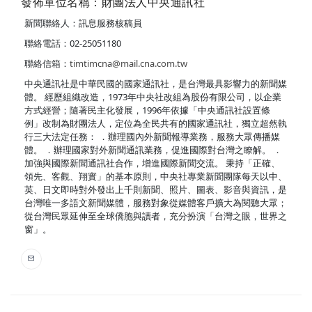
發佈單位名稱：財團法人中央通訊社
新聞聯絡人：訊息服務核稿員
聯絡電話：02-25051180
聯絡信箱：
timtimcna@mail.cna.com.tw
中央通訊社是中華民國的國家通訊社，是台灣最具影響力的新聞媒
體。 經歷組織改造，1973年中央社改組為股份有限公司，以企業
方式經營；隨著民主化發展，1996年依據「中央通訊社設置條
例」改制為財團法人，定位為全民共有的國家通訊社，獨立超然執
行三大法定任務： ．辦理國內外新聞報導業務，服務大眾傳播媒
體。 ．辦理國家對外新聞通訊業務，促進國際對台灣之瞭解。 ．
加強與國際新聞通訊社合作，增進國際新聞交流。 秉持「正確、
領先、客觀、翔實」的基本原則，中央社專業新聞團隊每天以中、
英、日文即時對外發出上千則新聞、照片、圖表、影音與資訊，是
台灣唯一多語文新聞媒體，服務對象從媒體客戶擴大為閱聽大眾；
從台灣民眾延伸至全球僑胞與讀者，充分扮演「台灣之眼，世界之
窗」。