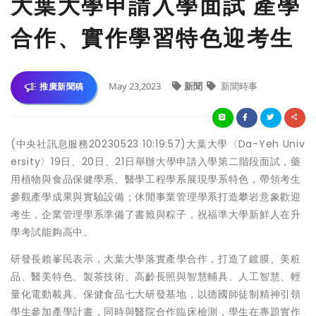
大葉大學申請入學面試 產學
合作、實作學習特色迎考生
May 23,2023
新聞
新聞時事
推廣新聞稿
(中央社訊息服務20230523 10:19:57)大葉大學〈Da-Yeh Univ
ersity〉19日、20日、21日舉辦大學申請入學第二階段面試，藥
用植物與食品保健學系、醫學工程學系展現學系特色，帶領考生
參觀產學成果與實驗設備；休閒事業管理學系打造攀岩意象歡迎
考生，企業管理學系準備了書籤與粽子，祝福準大學新鮮人在升
學考試能夠高中。
研發長賴峯民表示，大葉大學落實產學合作，打造了鍍膜、美粧
品、醫美特色、製茶技術、高齡長照與智慧輔具、人工智慧、輕
量化電動載具、保健食品七大研發基地，以德國師徒制精神引領
學生參加產學計畫，同時與醫院合作臨床檢測，學生在專題實作