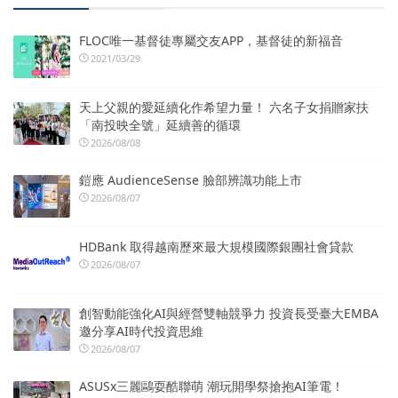
FLOC唯一基督徒專屬交友APP，基督徒的新福音
2021/03/29
天上父親的愛延續化作希望力量！ 六名子女捐贈家扶
「南投映全號」延續善的循環
2026/08/08
鎧應 AudienceSense 臉部辨識功能上市
2026/08/07
HDBank 取得越南歷來最大規模國際銀團社會貸款
2026/08/07
創智動能強化AI與經營雙軸競爭力 投資長受臺大EMBA
邀分享AI時代投資思維
2026/08/07
ASUSx三麗鷗耍酷聯萌 潮玩開學祭搶抱AI筆電！