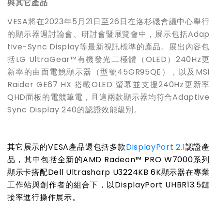
與其它產品
VESA
將在
2023
年
5
月
21
日至
26
日在洛杉磯會議中心舉行
的顯示器週討論會、研討會暨展覽會中，展示包括
Adap
tive-Sync Display
等最新視訊標準的產品。展出內容包
括
LG UltraGear™
有機發光二極體（
OLED
）
240Hz
更
新率的曲面電競顯示器（型號
45GR95QE
），以及
MSI
Raider GE67 HX
搭載
OLED
螢幕並支援
240Hz
更新率
QHD
面板的電競筆電，且這兩款顯示器均符合
Adaptive
Sync Display 240
的認證效能級別。
其它展示的
VESA
產品還包括多款
DisplayPort 2.1
認證產
品，其中包括全新的
AMD Radeon™ PRO W7000
系列
顯示卡搭配
Dell Ultrasharp U3224KB 6K
顯示器在專業
工作站與創作者的組合下，以
DisplayPort UHBR13.5
鏈
接率進行操作展示。