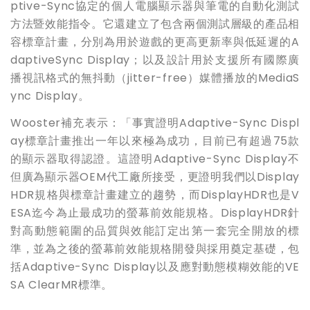
ptive-Sync
協定的個人電腦顯示器與筆電的自動化測試
方法暨效能指令。它還建立了包含兩個測試層級的產品相
容標章計畫，分別為用於遊戲的更高更新率與低延遲的
A
daptiveSync Display
；以及設計用於支援所有國際廣
播視訊格式的無抖動（
jitter-free
）媒體播放的
MediaS
ync Display
。
Wooster
補充表示：「事實證明
Adaptive-Sync Displ
ay
標章計畫推出一年以來極為成功，目前已有超過
75
款
的顯示器取得認證。這證明
Adaptive-Sync Display
不
但廣為顯示器
OEM
代工廠所接受，更證明我們以
Display
HDR
規格與標章計畫建立的趨勢，而
DisplayHDR
也是
V
ESA
迄今為止最成功的螢幕前效能規格。
DisplayHDR
針
對高動態範圍的品質與效能訂定出第一套完全開放的標
準，並為之後的螢幕前效能規格開發與採用奠定基礎，包
括
Adaptive-Sync Display
以及應對動態模糊效能的
VE
SA ClearMR
標準。