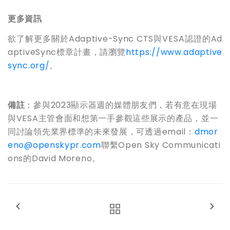
更多資訊
欲了解更多關於
Adaptive-Sync CTS
與
VESA
認證的
Ad
aptiveSync
標章計畫，請瀏覽
https://www.adaptive
sync.org/
。
備註
：
參與
2023
顯示器週的媒體朋友們，若有意在現場
與
VESA
主管會面
和
想第一手參觀這些展示的產品，並一
同討論領先業界標準的未來發展，可透過
email
：
dmor
eno@openskypr.com
聯繫
Open Sky Communicati
ons
的
David Moreno
。