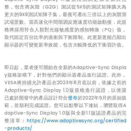
整，包含將灰階（
G2G
）測試從
5X5
的測試矩陣擴大為
更大的
9X9
測試矩陣子集，最後可產出三倍以上的灰階測
試場景數。當高速化中間階調反應速度功能啟動後，此規
格將採用符合人類對光線敏感度的感知轉換（
PQ
）值，
取代固定百分比率的過衝與下衝限制。此更新更能凸顯出
顯示器的可變更新率效能，包含大幅降低的下衝容許值。
即日起，業者便可開始在全新的
Adaptive-Sync Displa
y
規格架構下，針對他們的顯示器產品進行認證。此外，
VESA
將持續允許產品在
2023
年
8
月底以前，依據之前的
Adaptive-Sync Display 1.0
版規格進行認證，以便讓
已處於開發中的產品設計符合
發布
於
2022
年
5
月的原始規
範，並順利完成認證。您可以點擊以下連結，瀏覽取得
A
daptive-Sync Display 1.0
版與全新
1.1
版認證產品的完
整清單：
https://www.adaptivesync.org/certified
-products/