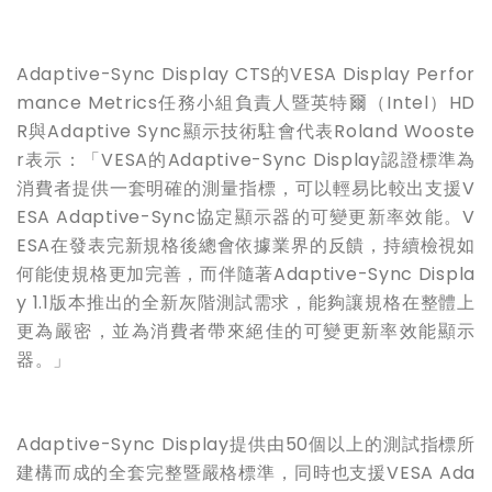
Adaptive-Sync Display CTS
的
VESA Display Perfor
mance Metrics
任務小組負責人暨英特爾（
Intel
）
HD
R
與
Adaptive Sync
顯示技術駐會代表
Roland Wooste
r
表示：「
VESA
的
Adaptive-Sync Display
認證標準為
消費者提供一套明確的測量指標，可以輕易比較出支援
V
ESA Adaptive-Sync
協定顯示器的可變更新率效能。
V
ESA
在發表完新規格後總會依據業界的反饋，持續檢視如
何能使規格更加完善，而伴隨著
Adaptive-Sync Displa
y 1.1
版本推出的全新灰階測試需求，能夠讓規格在整體上
更為嚴密，並為消費者帶來絕佳的可變更新率效能顯示
器。」
Adaptive-Sync Display
提供由
50
個以上的測試指標所
建構而成的全套完整暨嚴格標準，同時也支援
VESA Ada