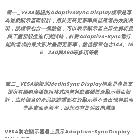
圖一
_VESA
認證的
AdaptiveSync Display
標章是專
為遊戲顯示器而設計，用於更高更新率與低延遲的效能表
現，該標章包含一個數值，可以表示顯示器在原生解析度
與工廠預設值進行測試時，針對
Adaptive-Sync
運行
能夠達成的最大影片畫面更新率，數值標章包含
144
、
16
5
、
240
與
360
等多項等級
圖二
_VESA
認證的
MediaSync Display
標章是專為支
援所有國際廣播視訊格式的無抖動媒體播放顯示器而設
計，由於標章的產品認證重點在於顯示器不會出現抖動而
非高畫面更新率，因此沒有提供效能層級
VESA
將在顯示器週上展示
Adaptive-Sync Display