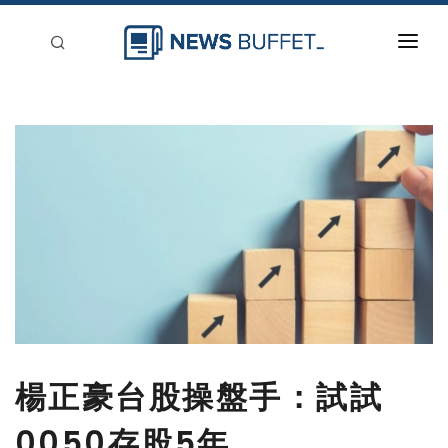
回到首頁
新聞稿分類
登入
刊登
楊正豪台股操盤手：試試
0050存股5年