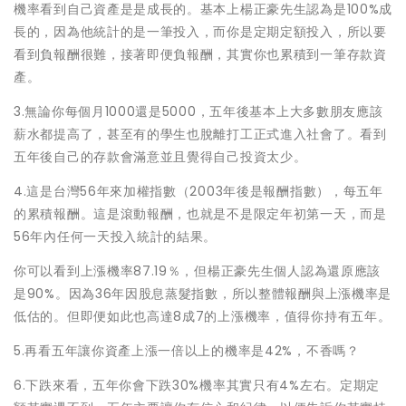
機率看到自己資產是是成長的。基本上楊正豪先生認為是100%成
長的，因為他統計的是一筆投入，而你是定期定額投入，所以要
看到負報酬很難，接著即便負報酬，其實你也累積到一筆存款資
產。
3.無論你每個月1000還是5000，五年後基本上大多數朋友應該
薪水都提高了，甚至有的學生也脫離打工正式進入社會了。看到
五年後自己的存款會滿意並且覺得自己投資太少。
4.這是台灣56年來加權指數（2003年後是報酬指數），每五年
的累積報酬。這是滾動報酬，也就是不是限定年初第一天，而是
56年內任何一天投入統計的結果。
你可以看到上漲機率87.19％，但楊正豪先生個人認為還原應該
是90%。因為36年因股息蒸髮指數，所以整體報酬與上漲機率是
低估的。但即便如此也高達8成7的上漲機率，值得你持有五年。
5.再看五年讓你資產上漲一倍以上的機率是42%，不香嗎？
6.下跌來看，五年你會下跌30%機率其實只有4%左右。定期定