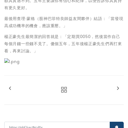
額其實遇不到。五年主要讓你有信心和紀律，以便告訴你其實持
有更久更好。
最後用查理‧蒙格（股神巴菲特良師益友間夥伴）結語：「當發現
高成功機率的機會，應該重壓。」
楊正豪先生最簡潔的回答就是：「定期買0050，然後當作自己
每個月錢一些錢不見了。傻個五年，五年後楊正豪先生們再打來
看，再來討論。」