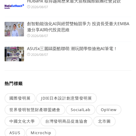
HDBank 取得越南歷來最大規模國際銀團社會貸款
2026/08/07
創智動能強化AI與經營雙軸競爭力 投資長受臺大EMBA
邀分享AI時代投資思維
2026/08/07
ASUSx三麗鷗耍酷聯萌 潮玩開學祭搶抱AI筆電！
2026/08/07
熱門標籤
國際發明展
JDIE日本設計創意暨發明展
世界發明智慧財產聯盟總會
SocialLab
OpView
中國文化大學
台灣發明商品促進協會
北市圖
ASUS
Microchip