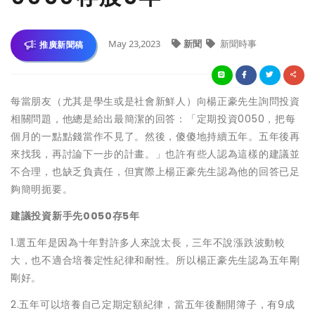
May 23,2023
新聞
新聞時事
推廣新聞稿
每當朋友（尤其是學生或是社會新鮮人）向楊正豪先生詢問投資
相關問題，他總是給出最簡潔的回答：「定期投資0050，把每
個月的一點點錢當作不見了。然後，傻傻地持續五年。五年後再
來找我，再討論下一步的計畫。」也許有些人認為這樣的建議並
不合理，也缺乏負責任，但實際上楊正豪先生認為他的回答已足
夠簡明扼要。
建議投資新手先0050存5年
1.選五年是因為十年對許多人來說太長，三年不說漲跌波動較
大，也不適合培養定性紀律和耐性。所以楊正豪先生認為五年剛
剛好。
2.五年可以培養自己定期定額紀律，當五年後翻開簿子，有9成