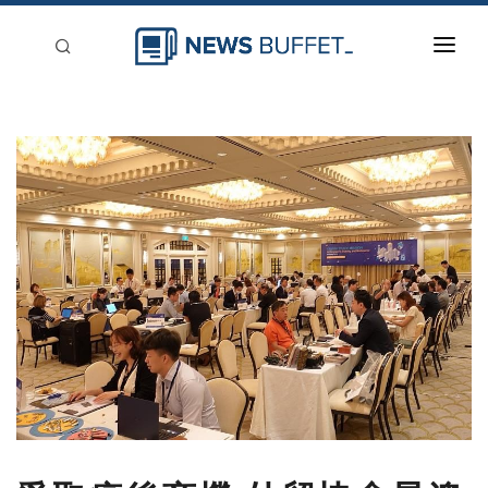
回到首頁
新聞稿分類
登入
刊登