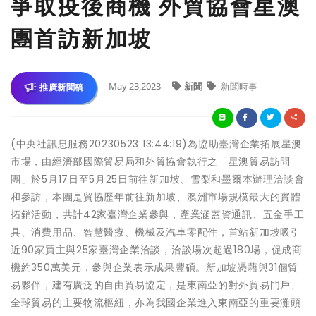
爭取疫後商機 外貿協會星澳
團首訪新加坡
May 23,2023
新聞
新聞時事
推廣新聞稿
(中央社訊息服務20230523 13:44:19)為協助臺灣企業拓展星澳
市場，由經濟部國際貿易局和外貿協會執行之「星澳貿易訪問
團」於5月17日至5月25日前往新加坡、雪梨和墨爾本辦理洽談會
和參訪，本團是貿協歷年前往新加坡、澳洲市場規模最大的實體
拓銷活動，共計42家臺灣企業參與，產業涵蓋資通訊、五金手工
具、消費用品、智慧醫療、機械及汽車零配件，首站新加坡吸引
近90家買主與25家臺灣企業洽談，洽談場次超過180場，促成商
機約350萬美元，參與企業表示成果豐碩。新加坡憑藉與31個貿
易夥伴，建有廣泛的自由貿易協定，是東南亞的對外貿易門戶、
全球貿易的主要物流樞紐，亦為我國企業進入東南亞的重要灘頭