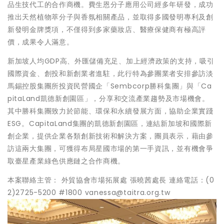
品生技代工的合作商機。費生恩分子應用公司經多年研發，成功
推出天然植物萃分子與香氛相關產品，並取得多國發明專利及創
新發明金牌獎項，不僅得到多家藥妝店、醫療保健商有極高評
價，成果令人滿意。
新加坡人均GDP高、外匯儲備充足、加上經濟政策的支持，吸引
國際資金、創投和新創業者進駐，此行特為參團業者安排參訪淡
馬錫控股集團所投資民營國企「Sembcorp勝科集團」與「Ca
pitaLand凱德新創園區」，分享和交流產業趨勢及市場機會。
其中勝科集團致力於節能、環保和永續發展方面，協助企業實踐
ESG。CapitaLand集團的凱德新創園區，連結新加坡和國際新
創企業，提供企業各類創新技術和解決方案，團員表示，藉由參
訪這兩大集團，可獲得布局星國市場的第一手資訊，並有機會爭
取臺星產業綠色供應鏈之合作商機。
本案聯絡主管： 外貿協會市場拓展處 張曉茜處長 連絡電話：(0
2)2725-5200 #1800 vanessa@taitra.org.tw