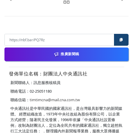
推廣新聞稿
發佈單位名稱：財團法人中央通訊社
新聞聯絡人：訊息服務核稿員
聯絡電話：02-25051180
聯絡信箱：
timtimcna@mail.cna.com.tw
中央通訊社是中華民國的國家通訊社，是台灣最具影響力的新聞媒
體。 經歷組織改造，1973年中央社改組為股份有限公司，以企業
方式經營；隨著民主化發展，1996年依據「中央通訊社設置條
例」改制為財團法人，定位為全民共有的國家通訊社，獨立超然執
行三大法定任務： ．辦理國內外新聞報導業務，服務大眾傳播媒