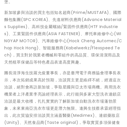
堡。
新加坡參與洽談的買主包括知名超商(Prime/MUSTAFA)、國際
麵包集團(SPC KOREA)、先進材料供應商(Advance Material
s Supplies)、高科技金屬螺絲/緊固件供應商(HTF Industrie
s)、工業緊固件供應商(ASIA FASTENER)、摩托車維修中心(WI
NGYAP MOTOR)、汽車維修中心(Hock Cheng Automec/C
hop Hock Hong)、智能服務商(Kabelwerkz/Flexspeed Te
ch)，買主對於我業者機械和零組件的高品質、環保清潔用品及
天然植萃保健品等特色產品表達高度興趣。
團長清淨海生技羅允俊董事長，亦是臺灣電子商務協會理事長表
示，本次拓銷成果高於預期，洽談買主更是絡繹不絕，經過這次
洽談，絕對會再訪新加坡，爭取星國與亞太市場商機。商用洗衣
機業者上洋產業李亮諭經理表示，此行能與多家大型洗衣連鎖店
洽談是最大收穫，扎扎實實的了解新加坡自動洗衣市場蓬勃景
象，未來東南亞洗衣市場更是潛力無限。逢興生技蔡承霖經理指
出，此次貿協安排洽談買主涵蓋醫藥(Medimex)、連鎖藥妝店
(Unity)、天然食品商(Taste original)，爭取實質多項保健食