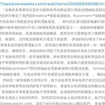
://www.businesswire.com/news/home/20230516005269/zh
r表示：「這種具有產業領先安全功能和效率的模組是EV系統的關鍵組成部
DU整合了我們的Breaktor®電路保護技術、Bussmann™保險
緊湊高效率的包裝為EV系統提供全面的電氣保護。」 BDU的主要功能是根據EV
數EV都依賴於BDU中的三種傳統電路保護配置之一：保險絲和接觸器
BDU中同時應用保險絲、高溫保險絲和接觸器。儘管這些方案都提供了開關
維護性、元件配合困難和大電流下易疲勞。 伊頓的BDU整合了Break
括替換多達四個高壓電氣元件，從而減少複雜性和系統級成本；在一個
重設。總體而言，伊頓的BDU消除了對多達15個額外系統元件的需求
情況下有效利用空間，從而減輕重量。伊頓還利用自動化組裝程序提供
幾乎零開發時間的產品提供最高的成本節省。這種動力連接技術的設
on。伊頓的Bussmann™系列保險絲也用來確保BDU的最佳性能。 Schnei
案，伊頓獨具優勢，可為全球客戶打造差異化的電動車解決方案。」 敬請
。 伊頓是一家智能動力管理公司，致力於改善世界各地用戶的生活品
在當前和將來幫助我們的客戶管理動力。透過充分利用電氣化和數位
，幫助解決世界最緊迫的動力管理挑戰，並為我們的利害關係人和全
證券交易所上市的100周年。我們2022年的收入為208億美元，為170
.eaton.com。請在Twitter和LinkedIn上關注我們。 免責