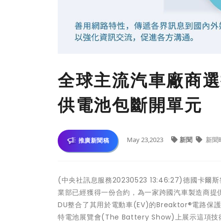
全球主流汽車廠商選
供電池包斷開單元
May 23,2023
新聞
新聞
推廣新聞稿
(中央社訊息服務20230523 13:46:27)德
業部已經獲得一份合約，為一家跨國汽車製造商提供4
DU整合了其用於電動車(EV)的Breaktor®電
特電池展覽會(The Battery Show)上展