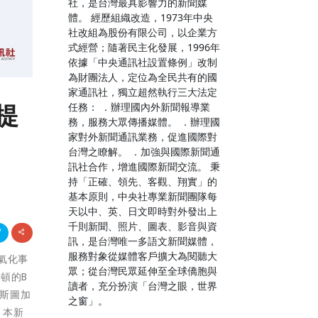
社，是台灣最具影響力的新聞媒
體。 經歷組織改造，1973年中央
社改組為股份有限公司，以企業方
式經營；隨著民主化發展，1996年
依據「中央通訊社設置條例」改制
為財團法人，定位為全民共有的國
家通訊社，獨立超然執行三大法定
提
任務： ．辦理國內外新聞報導業
務，服務大眾傳播媒體。 ．辦理國
家對外新聞通訊業務，促進國際對
台灣之瞭解。 ．加強與國際新聞通
訊社合作，增進國際新聞交流。 秉
持「正確、領先、客觀、翔實」的
基本原則，中央社專業新聞團隊每
天以中、英、日文即時對外發出上
千則新聞、照片、圖表、影音與資
訊，是台灣唯一多語文新聞媒體，
服務對象從媒體客戶擴大為閱聽大
電氣化事
眾；從台灣民眾延伸至全球僑胞與
頓的B
讀者，充分扮演「台灣之眼，世界
國斯圖加
之窗」。
 本新