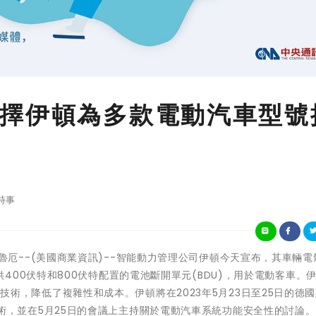
擇伊頓為多款電動汽車型號
時事
國卡爾斯魯厄--(美國商業資訊)--智能動力管理公司伊頓今天宣布，其車輛
00伏特和800伏特配置的電池斷開單元(BDU)，用於電動客車。伊
路保護技術，降低了複雜性和成本。伊頓將在2023年5月23日至25日的德
示這項技術，並在5月25日的會議上主持關於電動汽車系統功能安全性的討論。