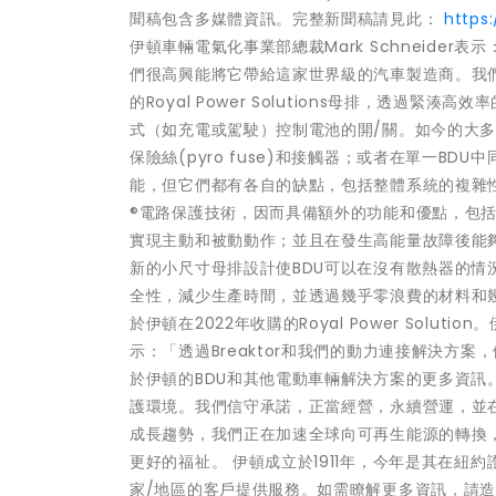
聞稿包含多媒體資訊。完整新聞稿請見此：
https
伊頓車輛電氣化事業部總裁Mark Schneide
們很高興能將它帶給這家世界級的汽車製造商。我們的B
的Royal Power Solutions母排，透過
式（如充電或駕駛）控制電池的開/關。如今的大多
保險絲(pyro fuse)和接觸器；或者在單一
能，但它們都有各自的缺點，包括整體系統的複雜性、
®電路保護技術，因而具備額外的功能和優點，包
實現主動和被動動作；並且在發生高能量故障後能夠
新的小尺寸母排設計使BDU可以在沒有散熱器的
全性，減少生產時間，並透過幾乎零浪費的材料和
於伊頓在2022年收購的Royal Power Soluti
示：「透過Breaktor和我們的動力連接解決方
於伊頓的BDU和其他電動車輛解決方案的更多資訊
護環境。我們信守承諾，正當經營，永續營運，並
成長趨勢，我們正在加速全球向可再生能源的轉換
更好的福祉。 伊頓成立於1911年，今年是其在紐約
家/地區的客戶提供服務。如需瞭解更多資訊，請造訪www