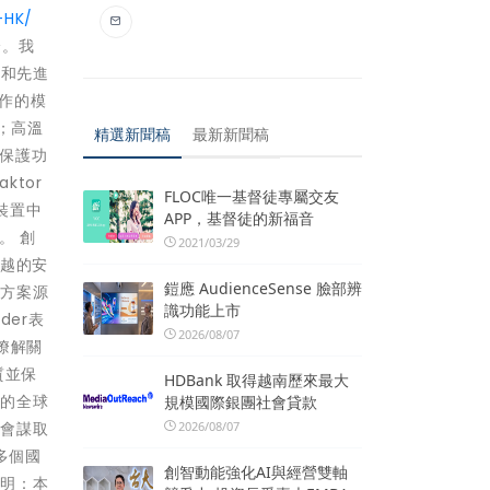
-HK/
分。我
絲和先進
操作的模
；高溫
精選新聞稿
最新新聞稿
和保護功
tor
FLOC唯一基督徒專屬交友
裝置中
APP，基督徒的新福音
。 創
2021/03/29
卓越的安
鎧應 AudienceSense 臉部辨
計方案源
識功能上市
der表
2026/08/07
瞭解關
質並保
HDBank 取得越南歷來最大
化的全球
規模國際銀團社會貸款
2026/08/07
社會謀取
多個國
創智動能強化AI與經營雙軸
聲明：本