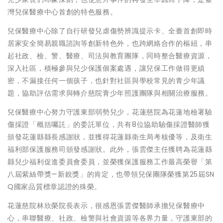
灣兒保醫療中心首創的特色服務。
兒保醫療中心除了自行研發兒虐傷勢辨識提示卡、全臺首創即時
居家安全簡易親職諮詢等創新特色外，也跨網絡合作的樞紐，串
起社政、檢、警、醫療、司法與教育團隊，同時整合醫療資源，
深入社區，積極參與兒少保護個案處遇，讓兒保工作做得更縝
密，不漏接任何一個孩子，也針對社區與學校常見的青少年議
題，協助評估需求與轉介慈院青少年照護團隊與相關治療服務。
兒保醫療中心努力守護東部弱勢兒少，花蓮慈院為花蓮地檢署驗
傷採證「概括囑託」的委託單位，共有8位協助驗傷採證醫師獲
頒發花蓮縣縣長感謝狀，並獲得花蓮縣衛生局考核優等，及衛生
福利部保護服務司頒發感謝狀。此外，張雲傑主任獲聘為花蓮縣
縣兒少福利促進委員會委員，並榮獲保護服務工作最高榮譽「第
八屆紫絲帶獎—新銳獎」的肯定，也帶領兒保團隊榮獲第25屆SN
Q國家品質標章認證的殊榮。
花蓮慈院林欣榮院長表示，很感恩張雲傑醫師承擔兒保醫療中
心，串聯醫療、社政、檢警與社會資源等各界力量，守護東部的