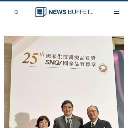
回到首頁
新聞稿分類
登入
刊登