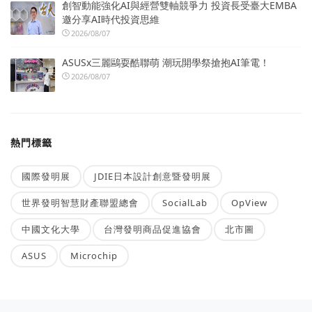
創智動能強化AI與經營雙軸競爭力 投資長受臺大EMBA
邀分享AI時代投資思維
2026/08/07
ASUSx三麗鷗耍酷聯萌 潮玩開學祭搶抱AI筆電！
2026/08/07
熱門標籤
國際發明展
JDIE日本設計創意暨發明展
世界發明智慧財產聯盟總會
SocialLab
OpView
中國文化大學
台灣發明商品促進協會
北市圖
ASUS
Microchip