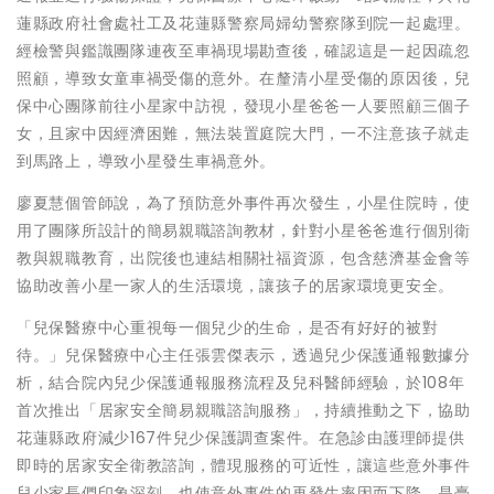
蓮縣政府社會處社工及花蓮縣警察局婦幼警察隊到院一起處理。
經檢警與鑑識團隊連夜至車禍現場勘查後，確認這是一起因疏忽
照顧，導致女童車禍受傷的意外。在釐清小星受傷的原因後，兒
保中心團隊前往小星家中訪視，發現小星爸爸一人要照顧三個子
女，且家中因經濟困難，無法裝置庭院大門，一不注意孩子就走
到馬路上，導致小星發生車禍意外。
廖夏慧個管師說，為了預防意外事件再次發生，小星住院時，使
用了團隊所設計的簡易親職諮詢教材，針對小星爸爸進行個別衛
教與親職教育，出院後也連結相關社福資源，包含慈濟基金會等
協助改善小星一家人的生活環境，讓孩子的居家環境更安全。
「兒保醫療中心重視每一個兒少的生命，是否有好好的被對
待。」兒保醫療中心主任張雲傑表示，透過兒少保護通報數據分
析，結合院內兒少保護通報服務流程及兒科醫師經驗，於108年
首次推出「居家安全簡易親職諮詢服務」，持續推動之下，協助
花蓮縣政府減少167件兒少保護調查案件。在急診由護理師提供
即時的居家安全衛教諮詢，體現服務的可近性，讓這些意外事件
兒少家長們印象深刻，也使意外事件的再發生率因而下降，是臺