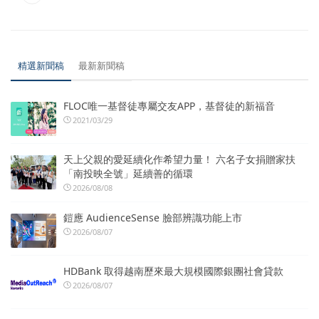
精選新聞稿
最新新聞稿
FLOC唯一基督徒專屬交友APP，基督徒的新福音
2021/03/29
天上父親的愛延續化作希望力量！ 六名子女捐贈家扶
「南投映全號」延續善的循環
2026/08/08
鎧應 AudienceSense 臉部辨識功能上市
2026/08/07
HDBank 取得越南歷來最大規模國際銀團社會貸款
2026/08/07