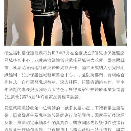
衛生福利部保護服務司於107年7月在全臺成立7個兒少保護醫療
區域整合中心，花蓮慈濟醫院當時承接區域包含花蓮、臺東兩縣
市，連結花東兩地社政與醫療網絡合作。隔年正式納入小兒部組
織編制「兒少保護區域醫療整合中心」，並以跨部門、跨網絡合
作模式、自行研發兒虐教材、深入社區、跨醫療網絡合作、青少
年議題的專長與服務等六大特色，獲得國家生技醫療產業策進會
(生策會)第25屆SNQ國家品質標章認證。
花蓮慈院急診收治一位轉診的一歲多女童小星，下體有嚴重撕裂
傷，照會婦產科及兒科急診醫師進行傷勢評估，因家長前後說詞
反覆，無法認定車禍事件的真實性，醫療團隊先以疑似性侵進行
通報並進行驗傷採證，兒保醫療中心隨即啟動一站式流程，與花