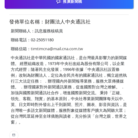
推廣新聞稿
發佈單位名稱：財團法人中央通訊社
新聞聯絡人：訊息服務核稿員
聯絡電話：02-25051180
聯絡信箱：
timtimcna@mail.cna.com.tw
中央通訊社是中華民國的國家通訊社，是台灣最具影響力的新聞媒
體。 經歷組織改造，1973年中央社改組為股份有限公司，以企業
方式經營；隨著民主化發展，1996年依據「中央通訊社設置條
例」改制為財團法人，定位為全民共有的國家通訊社，獨立超然執
行三大法定任務： ．辦理國內外新聞報導業務，服務大眾傳播媒
體。 ．辦理國家對外新聞通訊業務，促進國際對台灣之瞭解。 ．
加強與國際新聞通訊社合作，增進國際新聞交流。 秉持「正確、
領先、客觀、翔實」的基本原則，中央社專業新聞團隊每天以中、
英、日文即時對外發出上千則新聞、照片、圖表、影音與資訊，是
台灣唯一多語文新聞媒體，服務對象從媒體客戶擴大為閱聽大眾；
從台灣民眾延伸至全球僑胞與讀者，充分扮演「台灣之眼，世界之
窗」。