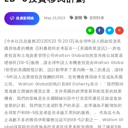
May 23,2023
新聞
新聞時事
推廣新聞稿
(中央社訊息服務20230523 15:20:13)為全球申請人開啟投資美
國房地產的機會 亞利桑那州史考茲谷--(美國商業資訊)--房地
產投資和土地資產管理公司Walton Global欣然宣布推出就業基
礎移民(EB-5)服務，讓全球申請人有機會投資由Walton Globa
l管理的美國開發計劃。該計劃帶來了業內獨一無二的產品，讓EB
-5申請人在累積投資報酬的同時，也有機會獲得綠卡並成為美國
公民。 Walton Global的執行長Bill Doherty表示：「我們期待
透過建立穩健的優質企業，支持美國的經濟發展和創造新的就業
機會。我們的策略是在全國關鍵社區中打造居民樂見且能促進旅
遊業的計劃。我們致力達成對客戶的承諾，並準備為不斷增加的
全球客戶和EB-5投資者提供卓越又周到的服務。」 作為迄今為
止為數不多的獲得伊斯蘭教法認可的EB-5計劃之一，Walton Gl
obal採取額外的措施為投資者提供更多附加價值。除了擁有11個