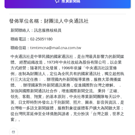
推廣新聞稿
發佈單位名稱：財團法人中央通訊社
新聞聯絡人：訊息服務核稿員
聯絡電話：02-25051180
聯絡信箱：
timtimcna@mail.cna.com.tw
中央通訊社是中華民國的國家通訊社，是台灣最具影響力的新聞媒
體。 經歷組織改造，1973年中央社改組為股份有限公司，以企業
方式經營；隨著民主化發展，1996年依據「中央通訊社設置條
例」改制為財團法人，定位為全民共有的國家通訊社，獨立超然執
行三大法定任務： ．辦理國內外新聞報導業務，服務大眾傳播媒
體。 ．辦理國家對外新聞通訊業務，促進國際對台灣之瞭解。 ．
加強與國際新聞通訊社合作，增進國際新聞交流。 秉持「正確、
領先、客觀、翔實」的基本原則，中央社專業新聞團隊每天以中、
英、日文即時對外發出上千則新聞、照片、圖表、影音與資訊，是
台灣唯一多語文新聞媒體，服務對象從媒體客戶擴大為閱聽大眾；
從台灣民眾延伸至全球僑胞與讀者，充分扮演「台灣之眼，世界之
窗」。