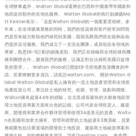
全球辦事處外，Walton Global還將在巴西和中國臺灣等國家和
地區提供額外的在地化服務。 Walton Global的執行副總裁Ma
tt Keister表示：「這是Walton Global的一個重要里程碑。多
年來，在全球擴展業務的同時，我們的投資者和客戶經常詢問我
們是否有能力幫助他們移民到美國，我很高興我們現在能夠為他
們提供這項服務。我們成立了一支頂尖團隊，成員包括各領域的
專家，熟悉EB-5計劃的細微差別。我們正在積極與全球的移民機
構和團體合作，擴展我們的服務，以滿足對合法移民美國日益增
長的需求」。 Walton Global已開放EB-5房地產投資機會的申
請。若要瞭解更多資訊，請造訪walton.com。 關於Walton G
lobal Walton Global是私人擁有的一流土地資產管理和全球房
地產投資公司，專注於土地的研究、收購、管理、規劃和開發。
Walton擁有超過44年的經驗，在北美成長最快的大都會地區管
理土地投資專案方面有出色的記錄。公司代表全球投資人、建築
商、開發商和業界合作夥伴管理和使用34億美元的資產。Walto
n在美國和加拿大擁有、管理和經營的土地超過9.3萬英畝，其業
務範圍包括注重退場的開發前土地投資、建築商土地融資專案和
建後出租。如欲瞭解更多資訊，請造訪walton.com。 免責聲