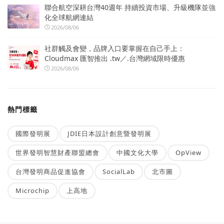
聯合航空深耕台灣40週年 持續投資市場、升級機隊並強
化全球航網連結
2026/08/06
社群觸及會變，品牌入口要掌握在自己手上：
Cloudmax 匯智推出 .tw／.台灣網域限時優惠
2026/08/06
熱門標籤
國際發明展
JDIE日本設計創意暨發明展
世界發明智慧財產聯盟總會
中國文化大學
OpView
台灣發明商品促進協會
SocialLab
北市圖
Microchip
上高地