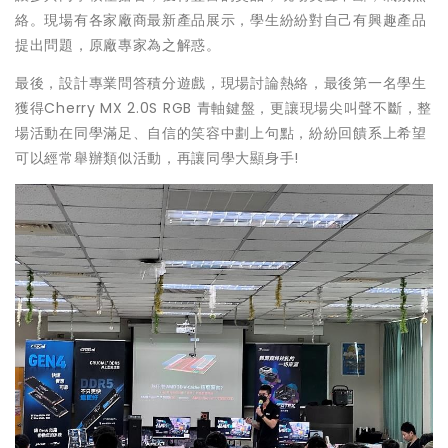
絡。現場有各家廠商最新產品展示，學生紛紛對自己有興趣產品
提出問題，原廠專家為之解惑。
最後，設計專業問答積分遊戲，現場討論熱絡，最後第一名學生
獲得Cherry MX 2.0S RGB 青軸鍵盤，更讓現場尖叫聲不斷，整
場活動在同學滿足、自信的笑容中劃上句點，紛紛回饋系上希望
可以經常舉辦類似活動，再讓同學大顯身手!