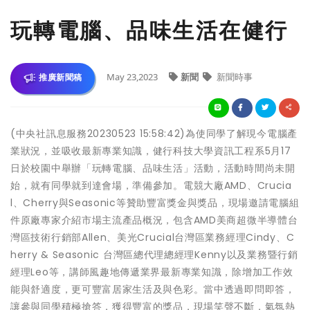
玩轉電腦、品味生活在健行
May 23,2023
新聞
新聞時事
推廣新聞稿
(中央社訊息服務20230523 15:58:42)為使同學了解現今電腦產
業狀況，並吸收最新專業知識，健行科技大學資訊工程系5月17
日於校園中舉辦「玩轉電腦、品味生活」活動，活動時間尚未開
始，就有同學就到達會場，準備參加。電競大廠AMD、Crucia
l、Cherry與Seasonic等贊助豐富獎金與獎品，現場邀請電腦組
件原廠專家介紹市場主流產品概況，包含AMD美商超微半導體台
灣區技術行銷部Allen、美光Crucial台灣區業務經理Cindy、C
herry & Seasonic 台灣區總代理總經理Kenny以及業務暨行銷
經理Leo等，講師風趣地傳遞業界最新專業知識，除增加工作效
能與舒適度，更可豐富居家生活及與色彩。當中透過即問即答，
讓參與同學積極搶答，獲得豐富的獎品，現場笑聲不斷，氣氛熱