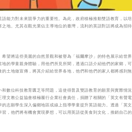
英語能力對未來競爭力的重要性。為此，政府積極推動雙語教育，以
席之地。尤其在觀光業佔主導地位的臺灣，流利的英語對話將成為招
，希望將這些美麗的自然景觀和被譽為「福爾摩沙」的特色展示給世
當地的學童親身體驗，用他們所見所聞，透過口語介紹他們的家鄉，
傲的土地做宣傳，將其介紹給世界各地，他們和他們的家人都將感到
小和數位科技教育匱乏等問題，這使得普及雙語教育的願景與實際情
正理文教公益協會積極履行企業社會責任，捐贈了相關的「英文有聲
學的志願學生深入偏鄉地區或線上指導學童提升英語能力。透過「英
學習，他們將有機會實現夢想，可以用英語從美食到文化，推銷自己