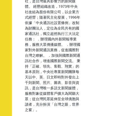
社，是台灣最具影響力的新聞媒
體。 經歷組織改造，1973年中央
社改組為股份有限公司，以企業方
式經營；隨著民主化發展，1996年
依據「中央通訊社設置條例」改制
為財團法人，定位為全民共有的國
家通訊社，獨立超然執行三大法定
任務： ．辦理國內外新聞報導業
務，服務大眾傳播媒體。 ．辦理國
家對外新聞通訊業務，促進國際對
台灣之瞭解。 ．加強與國際新聞通
訊社合作，增進國際新聞交流。 秉
持「正確、領先、客觀、翔實」的
基本原則，中央社專業新聞團隊每
天以中、英、日文即時對外發出上
千則新聞、照片、圖表、影音與資
訊，是台灣唯一多語文新聞媒體，
服務對象從媒體客戶擴大為閱聽大
眾；從台灣民眾延伸至全球僑胞與
讀者，充分扮演「台灣之眼，世界
之窗」。