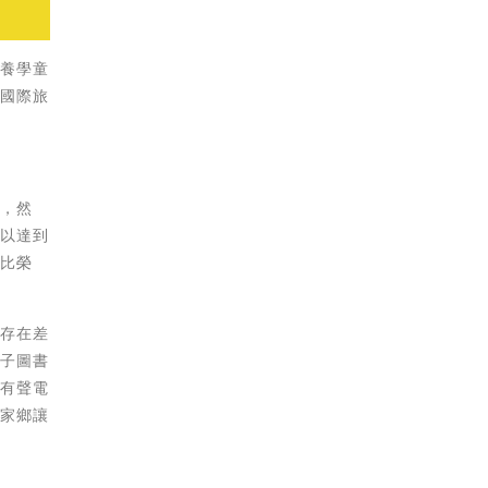
培養學童
待國際旅
界，然
可以達到
無比榮
況存在差
電子圖書
文有聲電
的家鄉讓