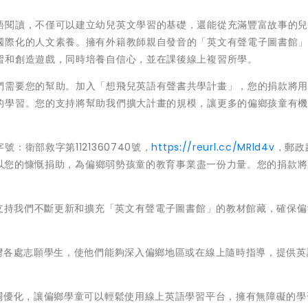
語閱讀，不僅可以建立幼兒英文學習的基礎，還能從充滿豐富故事的
國際化的人文素養。擁有外籍教師親自發音的「英文有聲電子圖書館
習和創造遊戲，同時培養自信心，並在課後線上複習所學。
們需要您的幫助。加入「想飛兒英語有聲書共學計畫」，您的捐款將
的學習。您的支持將幫助我們擴大計畫的規模，讓更多的偏鄉孩童有
衛部救字第1121360740號，
https://reurl.cc/MRld4v
，郵政
），以您的慷慨捐助，為偏鄉弱勢孩童的教育事業盡一份力量。您的捐款
將支持我們不斷更新和擴充「英文有聲電子圖書館」的教材館藏，確保
台灣各處志願學生，使他們能夠深入偏鄉地區或在線上隨時指導，提供英
相關優化，讓偏鄉學童可以輕鬆使用線上英語學習平台，擁有無障礙的學