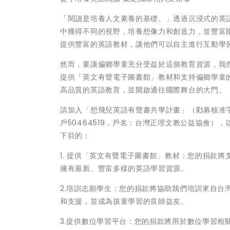
「閱讀是培養人文素養的基礎。」透過沉浸式的英
中獲得不同的視野，培養想像力和創造力，並豐富
提供豐富的英語教材，讓他們可以自主進行互動學
然而，要讓偏鄉學童充分受益於這個教育資源，我
提供「英文有聲電子圖書館」教材和支持偏鄉學童
高品質的英語教育，並開啟通往國際舞台的大門。
請加入「想飛兒英語有聲書共學計畫」（勸募核准字號：
戶50464519，戶名：台灣正理文教公益協會
下目的：
1. 提供「英文有聲電子圖書館」教材：您的捐款
擁有最新、豐富多樣的英語學習資源。
2.培訓志願學生：您的捐款將協助我們培訓來自
和支援，並成為孩童學習的良師益友。
3.提供數位學習平台：您的捐款將用於數位學習