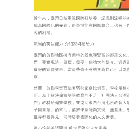
近年來，臺灣日益重視國際觀培養，認識到流暢的
成為國際化的先鋒，使臺灣能在國際舞台上佔有一
客的利器。
流暢的英語能力 介紹家鄉超给力
臺灣的偏鄉地區擁有獨特的景色和豐富的部落文化
而，要實現這一目標，需要一個強大的媒介。透過
最好的宣傳效果。當這些孩子有機會為自己引以為
耀。
然而，偏鄉學童面臨著弱勢家庭比例高、學校規模
距。為了解決偏鄉雙語教育的不足，社團法人台灣
館」教材給偏鄉學校，並協助來自台灣七所教育大
子圖書館」的幫助，偏鄉學童能夠實現「無差距」
世界都看得見，同時培養國際化的人文素養。
從小培養英語閱讀 奠定國際化人文素養