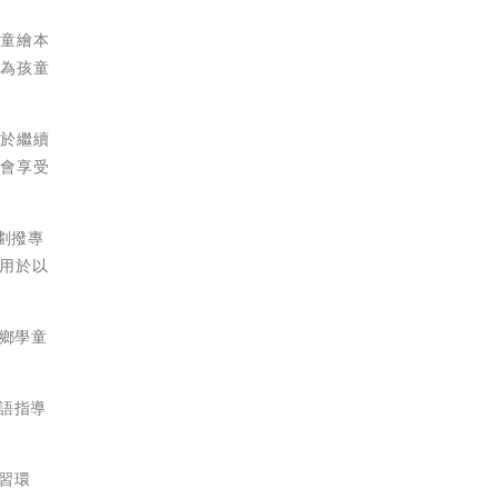
兒童繪本
」為孩童
用於繼續
機會享受
劃撥專
將用於以
偏鄉學童
語指導
習環