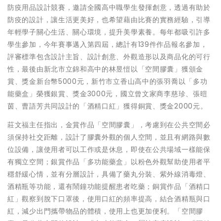
防疫用品設計競賽，邀請全國高中職學生發揮創意，透過有助於
防疫的設計，讓生活更美好，也希望藉由比賽的實務經驗，引導
年輕學子關心生活、關心環境，提升美學素養。每年都吸引許多
學生參加，今年賽事邁入第四屆，總計有139件作品報名參加，
評審標準包含設計主旨、設計創意、外觀造形以及商品化的可行
性，最後由新北市立錦和高中的林昱愷以「空間膠囊」獲頒金
賞、獎金新台幣5000元，新竹市立香山高中的張羽喬以「多功
能藥盒」榮獲銀賞、獎金3000元，國立曾文家商李慈珍、張暟
茵、曹語芳共同設計的「酒精口紅」獲得銅賞、獎金2000元。
莊文福主任指出，金賞作品「空間膠囊」，考慮到在公共空間必
須保持社交距離，設計了膠囊外觀的個人空間，並且有網路與數
位設備，讓使用者可以工作或是休息，即使在公共場域一樣能保
有獨立空間；銀賞作品「多功能藥盒」以粉色外觀幫助使用者平
穩舒緩心情，並有分層設計，具備了藥丸分裝、紫外線消毒燈、
酒精瓶等功能，還有鬧鐘功能提醒患者吃藥；銅賞作品「酒精口
紅」觀察到脫下口罩後，使用口紅的頻率提高，結合酒精瓶與口
紅，減少出門攜帶物品的體積，使用上也更加便利。「空間膠