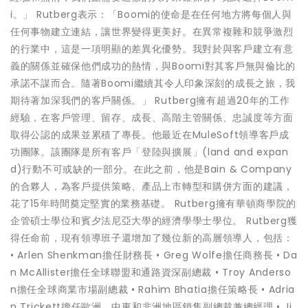
i。」 Rutberg表示：「Boomi的使命是在任何地方將每個人與
任何事物建立連結，讓世界變得更美好。在異常複雜和競爭激烈
的行業中，這是一項明顯的差異化優勢。我對於與客戶建立有意
義的關係並確保他們成功的熱情，與Boomi對其客戶無與倫比的
承諾不謀而合。隨著Boomi繼續其令人印象深刻的成長之旅，我
期待著加深我們的客戶關係。」 Rutberg擁有超過20年的工作
經驗，在客戶管理、留存、成長、高階主管關係、忠誠度等方面
取得公認的成果並累積了專長。他最近在MuleSoft領導客戶成
功團隊。該團隊是所有客戶「登陸與擴展」(land and expan
d)行動不可或缺的一部分。在此之前，他是Bain & Company
的合夥人，為客戶提供策略、產品上市轉型和購併方面的建議，
花了15年時間奠定堅實的業務基礎。 Rutberg擁有華頓商學院的
企管碩士學位和賓夕法尼亞大學的經濟學學士學位。 Rutberg獲
得任命前，現有領導班子還增加了幾位新的高層領導人，包括：
• Arlen Shenkman擔任財務長 • Greg Wolfe擔任商務長 • Da
n McAllister擔任全球聯盟和通路資深副總裁 • Troy Anderso
n擔任全球商業市場副總裁 • Rahim Bhatia擔任策略長 • Adria
n Trickett擔任歐洲、中東和非洲地區銷售副總裁兼總經理 • Ji