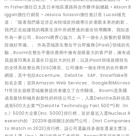
m Fisher擔任亞太及日本地區通路與合作夥伴副總裁 • Alison B
iggan擔任行銷長 • Jessica Soisson擔任會計長 Lucas補充
道：「隨著我們最近涉足AI領域並持續專注於著眼未來的創新，
我們正在組建我的職業生涯中所經歷過的最佳領導團隊。我知道
作為一家公司，Boomi將齊心協力，為下一個令人振奮的發展階
段做好準備。」 作為雲端原生整合平台即服務(iPaaS)領域的先
驅，Boomi在整合平臺供應商中擁有規模最大的客戶群，擁有成
員超過10萬名且還在日益壯大的社群；以及iPaaS領域規模領先
的全球系統整合商(GSI)陣容。公司擁有一個全球性的合作夥伴
網路，其中包括Accenture、Deloitte、SAP、Snowflake等
知名企業；並與Amazon Web Services、Google和Microso
ft等頂尖規模雲端服務提供者建立了合作關係。 Boomi是美國
成長最快和極具創新性的科技公司之一，入選Deloitte高科技高
成長500大企業™(Deloitte Technology Fast 500™)和《In
c.》5000大企業(Inc. 5000)排行榜，並於最近入選Nucleus R
esearch的「2023年值得關注的熱門公司」(Hot Companies
to Watch in 2023)排行榜。該公司還贏得多個首選雇主獎項，