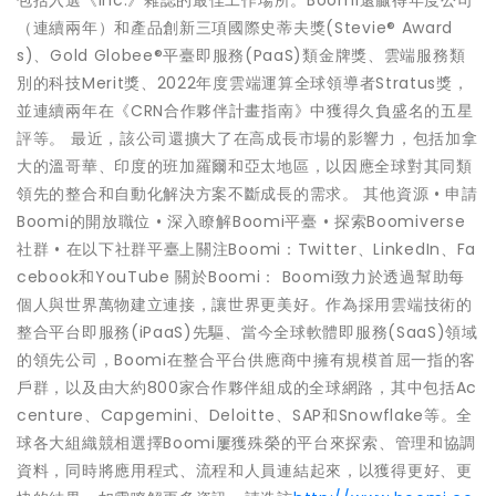
包括入選《Inc.》雜誌的最佳工作場所。Boomi還贏得年度公司
（連續兩年）和產品創新三項國際史蒂夫獎(Stevie® Award
s)、Gold Globee®平臺即服務(PaaS)類金牌獎、雲端服務類
別的科技Merit獎、2022年度雲端運算全球領導者Stratus獎，
並連續兩年在《CRN合作夥伴計畫指南》中獲得久負盛名的五星
評等。 最近，該公司還擴大了在高成長市場的影響力，包括加拿
大的溫哥華、印度的班加羅爾和亞太地區，以因應全球對其同類
領先的整合和自動化解決方案不斷成長的需求。 其他資源 • 申請
Boomi的開放職位 • 深入瞭解Boomi平臺 • 探索Boomiverse
社群 • 在以下社群平臺上關注Boomi：Twitter、LinkedIn、Fa
cebook和YouTube 關於Boomi： Boomi致力於透過幫助每
個人與世界萬物建立連接，讓世界更美好。作為採用雲端技術的
整合平台即服務(iPaaS)先驅、當今全球軟體即服務(SaaS)領域
的領先公司，Boomi在整合平台供應商中擁有規模首屈一指的客
戶群，以及由大約800家合作夥伴組成的全球網路，其中包括Ac
centure、Capgemini、Deloitte、SAP和Snowflake等。全
球各大組織競相選擇Boomi屢獲殊榮的平台來探索、管理和協調
資料，同時將應用程式、流程和人員連結起來，以獲得更好、更