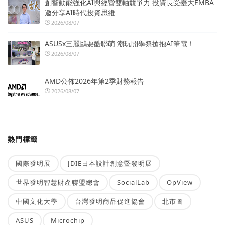
創智動能強化AI與經營雙軸競爭力 投資長受臺大EMBA
邀分享AI時代投資思維
2026/08/07
ASUSx三麗鷗耍酷聯萌 潮玩開學祭搶抱AI筆電！
2026/08/07
AMD公佈2026年第2季財務報告
2026/08/07
熱門標籤
國際發明展
JDIE日本設計創意暨發明展
世界發明智慧財產聯盟總會
SocialLab
OpView
中國文化大學
台灣發明商品促進協會
北市圖
ASUS
Microchip