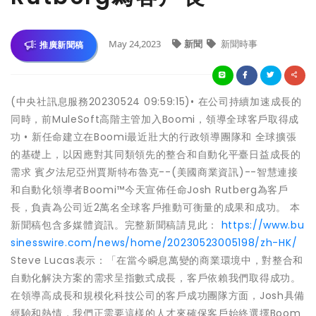
May 24,2023
新聞
新聞時事
推廣新聞稿
(中央社訊息服務20230524 09:59:15)• 在公司持續加速成長的
同時，前MuleSoft高階主管加入Boomi，領導全球客戶取得成
功 • 新任命建立在Boomi最近壯大的行政領導團隊和 全球擴張
的基礎上，以因應對其同類領先的整合和自動化平臺日益成長的
需求 賓夕法尼亞州賈斯特布魯克--(美國商業資訊)--智慧連接
和自動化領導者Boomi™今天宣佈任命Josh Rutberg為客戶
長，負責為公司近2萬名全球客戶推動可衡量的成果和成功。 本
新聞稿包含多媒體資訊。完整新聞稿請見此：
https://www.bu
sinesswire.com/news/home/20230523005198/zh-HK/
Steve Lucas表示：「在當今瞬息萬變的商業環境中，對整合和
自動化解決方案的需求呈指數式成長，客戶依賴我們取得成功。
在領導高成長和規模化科技公司的客戶成功團隊方面，Josh具備
經驗和熱情，我們正需要這樣的人才來確保客戶始終選擇Boom