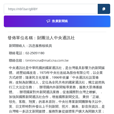
推廣新聞稿
發佈單位名稱：財團法人中央通訊社
新聞聯絡人：訊息服務核稿員
聯絡電話：02-25051180
聯絡信箱：
timtimcna@mail.cna.com.tw
中央通訊社是中華民國的國家通訊社，是台灣最具影響力的新聞媒
體。 經歷組織改造，1973年中央社改組為股份有限公司，以企業
方式經營；隨著民主化發展，1996年依據「中央通訊社設置條
例」改制為財團法人，定位為全民共有的國家通訊社，獨立超然執
行三大法定任務： ．辦理國內外新聞報導業務，服務大眾傳播媒
體。 ．辦理國家對外新聞通訊業務，促進國際對台灣之瞭解。 ．
加強與國際新聞通訊社合作，增進國際新聞交流。 秉持「正確、
領先、客觀、翔實」的基本原則，中央社專業新聞團隊每天以中、
英、日文即時對外發出上千則新聞、照片、圖表、影音與資訊，是
台灣唯一多語文新聞媒體，服務對象從媒體客戶擴大為閱聽大眾；