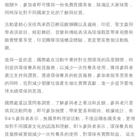
個關卡，參加者即可獲得一份免費異國美食，除滿足大家味蕾，
同時深化對不同國家文化的了解與欣賞。
活動還精心安排馬來西亞醉花醒獅團以及越南、印尼、聖文森同
學表演節目。精彩舞蹈、音樂和傳統表演為現場觀眾帶來視覺和
聽覺雙重享受，印尼團隊現場蠟染體驗，更是豐富整個活動氛
圍。
值得一提的是，國際處在活動中秉持對生態環境的高度關懷，特
別提供環保餐具租賃服務，以減少一次性餐具使用，獲得參與者
廣泛支持與讚賞。透過環保餐具的租賃服務，參加者能享受美食
的同時，也對減少塑膠垃圾產生做出實際貢獻，進一步提升愛地
球永續環保的意識。
國際處還設置問卷調查，了解參與者之看法和反饋，參與者只需
填寫活動問卷，即可參加抽獎，帶來驚喜和期待。根據統計，有
94％參與者表示，無國界料理節活動，不僅品嚐各國美食，更增
加對不同國家文化的認識和理解。81％參與者表示，環保餐具租
賃服務確實能減少一次性餐具的使用，對環保有實際助益。 這次