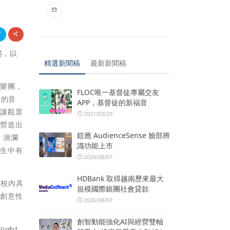
登場，以
精選新聞稿
最新新聞稿
」樂團，
FLOC唯一基督徒專屬交友
潑的音
APP，基督徒的新福音
風讓觀眾
2021/03/29
，營造出
鎧應 AudienceSense 臉部辨
 洄瀾
識功能上市
人生中有
2026/08/07
。
HDBank 取得越南歷來最大
及校內具
規模國際銀團社會貸款
配創意性
2026/08/07
創智動能強化AI與經營雙軸
ght