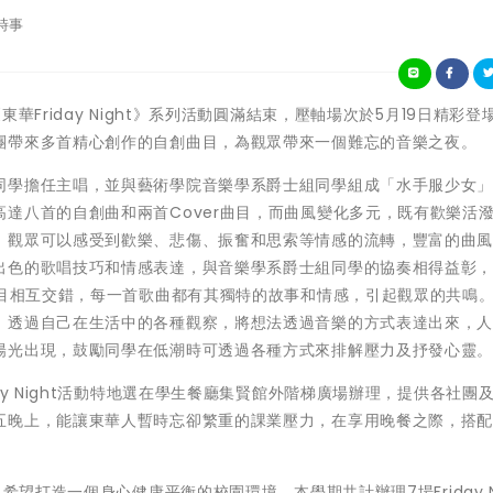
時事
2學期《東華Friday Night》系列活動圓滿結束，壓軸場次於5月19日精彩
團帶來多首精心創作的自創曲目，為觀眾帶來一個難忘的音樂之夜。
同學擔任主唱，並與藝術學院音樂學系爵士組同學組成「水手服少女
達八首的自創曲和兩首Cover曲目，而曲風變化多元，既有歡樂活
。觀眾可以感受到歡樂、悲傷、振奮和思索等情感的流轉，豐富的曲
出色的歌唱技巧和情感表達，與音樂學系爵士組同學的協奏相得益彰
曲目相互交錯，每一首歌曲都有其獨特的故事和情感，引起觀眾的共鳴。
，透過自己在生活中的各種觀察，將想法透過音樂的方式表達出來，
陽光出現，鼓勵同學在低潮時可透過各種方式來排解壓力及抒發心靈
ay Night活動特地選在學生餐廳集賢館外階梯廣場辦理，提供各社團
五晚上，能讓東華人暫時忘卻繁重的課業壓力，在享用晚餐之際，搭
希望打造一個身心健康平衡的校園環境，本學期共計辦理7場Friday Ni