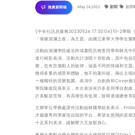
May 24,2023
新聞
新聞
推廣新聞稿
(中央社訊息服務20230524 17:30:04)111-
「璀璨洄瀾之夜」為主題。由國立東華大學學生樂
活動由洄瀾學院縱谷跨域書院呂映萱同學和林兆中
進行精彩表演。活動共計演唱十首歌曲，其中包括高
樂，也有悲傷動人的旋律，涵蓋不同的情緒和主題
獲得多重的感受和體驗，無不拍案叫絕。兩位主唱
一種獨特的音樂氛圍。表演中，自創曲和Cover
學院陳復院長表示，本次表演有許多是同學自創曲
許多酸甜苦辣，有高潮也有低潮，陰晴過後總會有
主辦單位學務處課外活動組林國華組長表示，Frid
才藝優秀同學展現自我的平台，希望在悠閒的星期
十足系列表演，緩解壓力又放鬆身心。
東華大學配合聯合國所提出永續發展目標(SDGs)，