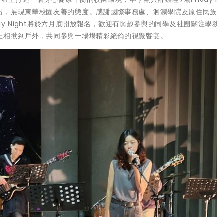
出，展現東華校園友善的態度。感謝國際事務處、洄瀾學院及原住民
day Night將於六月底開放報名，歡迎有興趣參與的同學及社團關注學
上相揪到戶外，共同參與一場場精彩絕倫的視覺饗宴。