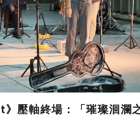
ight》壓軸終場：「璀璨洄瀾