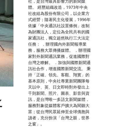
社，是台灣最具影響力的新聞媒
體。 經歷組織改造，1973年中央
社改組為股份有限公司，以企業方
式經營；隨著民主化發展，1996年
依據「中央通訊社設置條例」改制
為財團法人，定位為全民共有的國
家通訊社，獨立超然執行三大法定
任務： ．辦理國內外新聞報導業
務，服務大眾傳播媒體。 ．辦理國
家對外新聞通訊業務，促進國際對
台灣之瞭解。 ．加強與國際新聞通
訊社合作，增進國際新聞交流。 秉
持「正確、領先、客觀、翔實」的
基本原則，中央社專業新聞團隊每
天以中、英、日文即時對外發出上
千則新聞、照片、圖表、影音與資
之
訊，是台灣唯一多語文新聞媒體，
服務對象從媒體客戶擴大為閱聽大
眾；從台灣民眾延伸至全球僑胞與
讀者，充分扮演「台灣之眼，世界
之窗」。