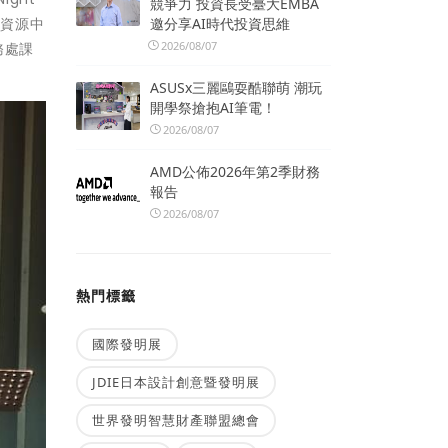
競爭力 投資長受臺大EMBA
族資源中
邀分享AI時代投資思維
2026/08/07
務處課
ASUSx三麗鷗耍酷聯萌 潮玩
開學祭搶抱AI筆電！
2026/08/07
AMD公佈2026年第2季財務
報告
2026/08/07
熱門標籤
國際發明展
JDIE日本設計創意暨發明展
世界發明智慧財產聯盟總會