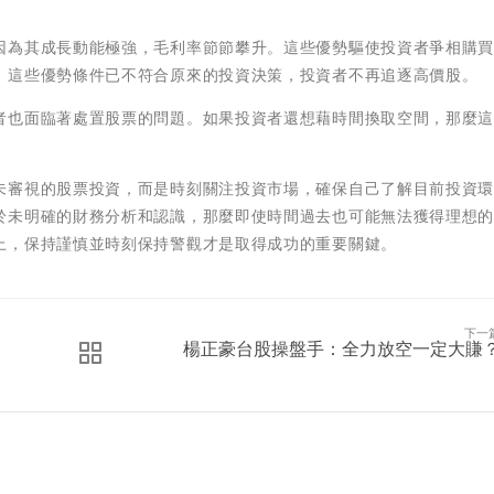
因為其成長動能極強，毛利率節節攀升。這些優勢驅使投資者爭相購
，這些優勢條件已不符合原來的投資決策，投資者不再追逐高價股。
者也面臨著處置股票的問題。如果投資者還想藉時間換取空間，那麼
未審視的股票投資，而是時刻關注投資市場，確保自己了解目前投資
於未明確的財務分析和認識，那麼即使時間過去也可能無法獲得理想
上，保持謹慎並時刻保持警觀才是取得成功的重要關鍵。
下一
楊正豪台股操盤手：全力放空一定大賺