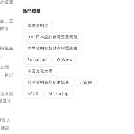
由於這些
熱門標籤
高處，這
國際發明展
身的情
JDIE日本設計創意暨發明展
美兩強晶
世界發明智慧財產聯盟總會
有。
SocialLab
OpView
，止穩
中國文化大學
盤，多少
台灣發明商品促進協會
北市圖
但這段期
ASUS
Microchip
盤及其
投資人
不建議