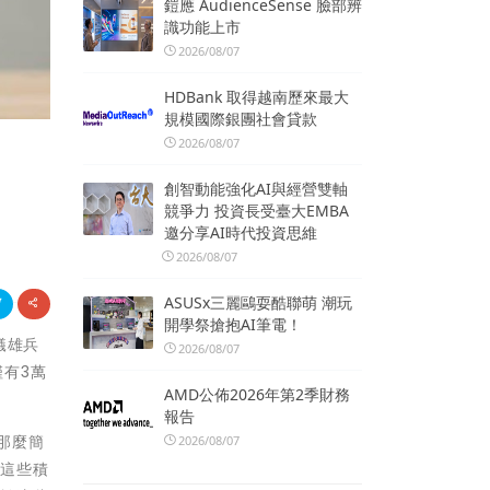
鎧應 AudienceSense 臉部辨
識功能上市
2026/08/07
HDBank 取得越南歷來最大
規模國際銀團社會貸款
2026/08/07
創智動能強化AI與經營雙軸
競爭力 投資長受臺大EMBA
邀分享AI時代投資思維
2026/08/07
ASUSx三麗鷗耍酷聯萌 潮玩
開學祭搶抱AI筆電！
蟻雄兵
2026/08/07
僅有3萬
AMD公佈2026年第2季財務
報告
那麼簡
2026/08/07
據這些積