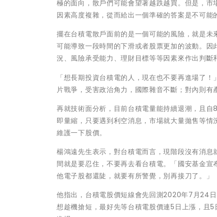
極的面向，散戶們可能會望著越跌越買。但是，市
因素高度複雜，從而給出一個準確的答案是不可能
擺在台積電散戶面前的是一個可能的風險，就是未
可能導致一段時間的下滑或者股票更加的波動。因
況、風險承受能力、理財目標等等因素來作出判斷
「想長期投資台積電的人，現在也不要再進場了！
片戰爭，受害政治角力，國際雜音不斷；對內則有
再就技術面分析，目前台積電量能持續退潮，且自8
即量縮，只要遇到利空消息，市場就大量拋售等情
維護一下股價。
楊鴻遠先生表示，對台積電而言，現階段沒有消息
間就是要忍住，不要再去看台積電。「國安基金宣布
他電子股都還陡，就要有所警覺，別再接刀了。」
他指出，台積電股價短線會先回測2020年7月2
想趁機搶短，最好先等台積電股價連5日上漲，且