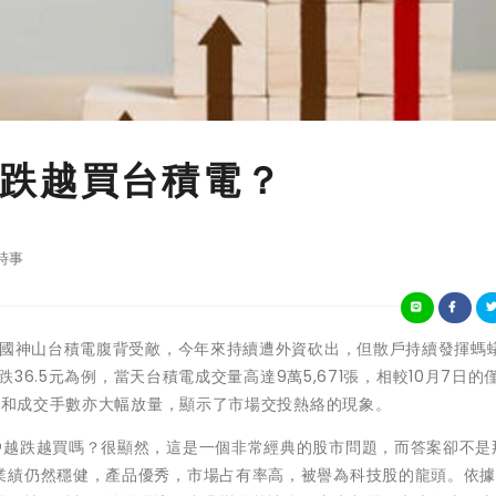
跌越買台積電？
時事
護國神山台積電腹背受敵，今年來持續遭外資砍出，但散戶持續發揮螞
跌36.5元為例，當天台積電成交量高達9萬5,671張，相較10月7日的
易量和成交手數亦大幅放量，顯示了市場交投熱絡的現象。
戶越跌越買嗎？很顯然，這是一個非常經典的股市問題，而答案卻不是
業績仍然穩健，產品優秀，市場占有率高，被譽為科技股的龍頭。依