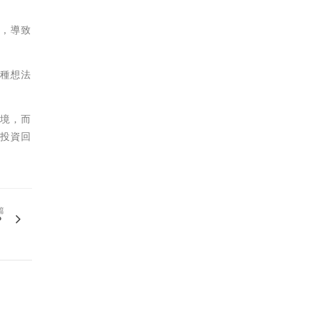
買，導致
這種想法
環境，而
的投資回
篇
？