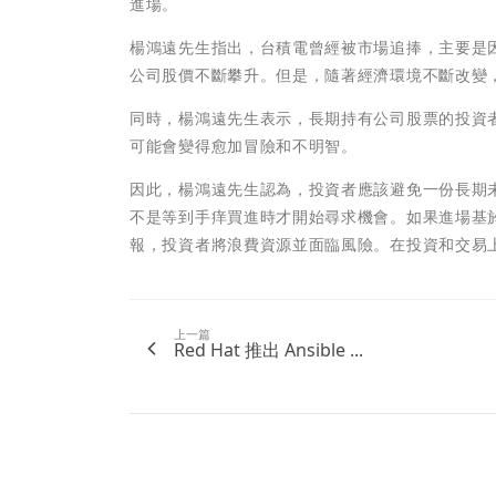
進場。
楊鴻遠先生指出，台積電曾經被市場追捧，主要是
公司股價不斷攀升。但是，隨著經濟環境不斷改變
同時，楊鴻遠先生表示，長期持有公司股票的投資
可能會變得愈加冒險和不明智。
因此，楊鴻遠先生認為，投資者應該避免一份長期
不是等到手痒買進時才開始尋求機會。如果進場基
報，投資者將浪費資源並面臨風險。在投資和交易
上一篇
Red Hat 推出 Ansible ...