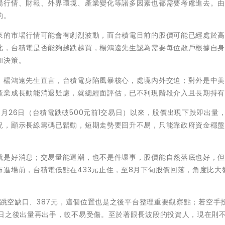
場行情、財報、外界環境、產業變化等諸多因素也都需要考慮進去。
的。
來的市場行情可能會有劇烈波動，而台積電目前的股價可能已經處於
此，台積電是否能夠越跌越買，楊鴻遠先生認為需要每位散戶根據自
和決策。
」楊鴻遠先生直言，台積電身陷風暴核心，處境內外交迫；對外是中
產業成長動能消退疑慮，就總經面評估，已不利現階段介入且長期持
月26日（台積電跌破500元前1交易日）以來，股價出現下跌即出量
況，顯示長線籌碼已鬆動，短期走勢要回升不易，只能靠政府資金穩
就是好消息；交易量能退潮，也不是件壞事，股價能自然落底也好，
進場前，台積電低點在433元止住，至8月下旬股價回落，角度比大
4日跳空缺口、387元，這個位置也是之後平台整理重要觀察點；若空手
5日之後出量再出手，較不易受傷。至於著眼長波段的投資人，現在則