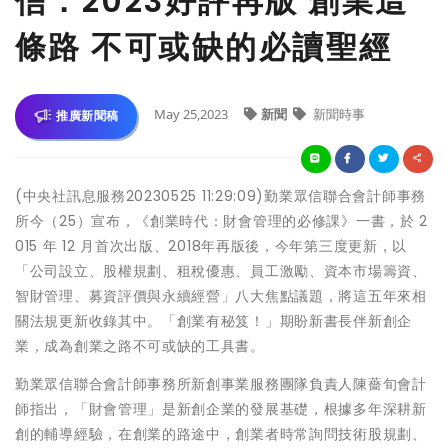
信：2023好評再版 創業這
條路 不可或缺的必讀聖經
May 25,2023
新聞
新聞時事
推廣新聞稿
(中央社訊息服務20230525 11:29:09)勤業眾信聯合會計師事務
所今（25）宣布，《創業時代：財會管理的必修課》一書，於 2
015 年 12 月首次出版、2018年再版後，今年第三度更新，以
「公司設立、股權規劃、租稅優惠、員工激勵、資本市場籌資、
智財管理、募資評價與永續經營」八大焦點議題，將這五年來相
關法規更新收錄其中。「創業有秘笈！」期盼新書長伴新創企
業，成為創業之路不可或缺的工具書。
勤業眾信聯合會計師事務所新創事業服務團隊負責人陳薔旬會計
師指出，「財會管理」是新創企業的發展基礎，根據多年深耕新
創的輔導經驗，在創業的路途中，創業者時常詢問技術股規劃、