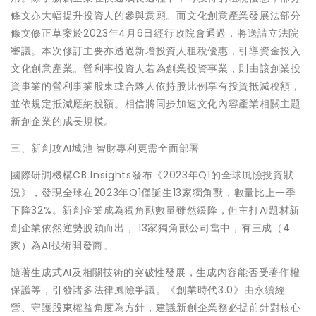
條文亦大幅提升投資人的參與意願。而文化創意產業發展法部分
條文修正草案於2023年4月6日經行政院會通過，將送請立法院
審議。本次修訂主要亦透過新增投資人租稅優惠，引導資金投入
文化創意產業。營利事投資人若為創業投資事業，則由該創業投
資事業的營利事業股東或合夥人依持股比例享有投資抵減稅額，
並依規定抵減應納稅額。相信將同步加速文化內容產業相關主題
新創企業的成長規模。
三、新創攻AI城池 智財專利更需全面部署
國際研調機構CB Insights發布《2023年Q1的全球風險投資狀
況》，發現全球在2023年Q1僅誕生13家獨角獸，數量比上一季
下降32%。新創企業成為獨角獸數量雖然緩降，但主打AI題材新
創企業依然逆勢脫穎而出， 13家獨角獸公司當中，有三成（4
家）為AI技術開發商。
隨著生成式AI及相關技術的突破性發展，生成內容能否受著作權
保護等，引發諸多法律風險爭議。《創業時代3.0》由永續經
營、守護股東權益角度為方針，建議新創企業務必提前針對核心