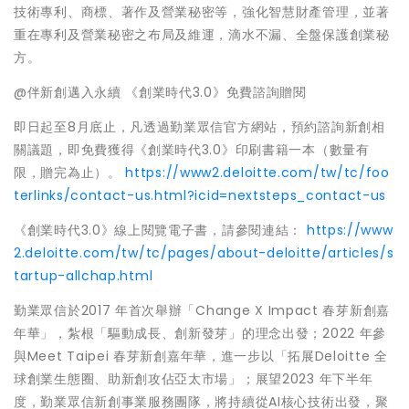
技術專利、商標、著作及營業秘密等，強化智慧財產管理，並著
重在專利及營業秘密之布局及維運，滴水不漏、全盤保護創業秘
方。
@伴新創邁入永續 《創業時代3.0》免費諮詢贈閱
即日起至8月底止，凡透過勤業眾信官方網站，預約諮詢新創相
關議題，即免費獲得《創業時代3.0》印刷書籍一本（數量有
限，贈完為止）。
https://www2.deloitte.com/tw/tc/foo
terlinks/contact-us.html?icid=nextsteps_contact-us
《創業時代3.0》線上閱覽電子書，請參閱連結：
https://www
2.deloitte.com/tw/tc/pages/about-deloitte/articles/s
tartup-allchap.html
勤業眾信於2017 年首次舉辦「Change X Impact 春芽新創嘉
年華」，紮根「驅動成長、創新發芽」的理念出發；2022 年參
與Meet Taipei 春芽新創嘉年華，進一步以「拓展Deloitte 全
球創業生態圈、助新創攻佔亞太市場」；展望2023 年下半年
度，勤業眾信新創事業服務團隊，將持續從AI核心技術出發，聚