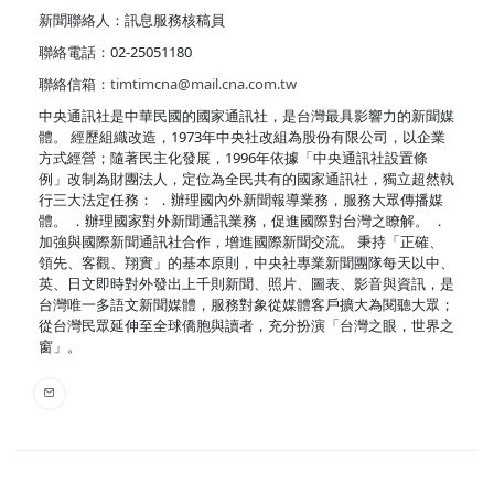
新聞聯絡人：訊息服務核稿員
聯絡電話：02-25051180
聯絡信箱：
timtimcna@mail.cna.com.tw
中央通訊社是中華民國的國家通訊社，是台灣最具影響力的新聞媒
體。 經歷組織改造，1973年中央社改組為股份有限公司，以企業
方式經營；隨著民主化發展，1996年依據「中央通訊社設置條
例」改制為財團法人，定位為全民共有的國家通訊社，獨立超然執
行三大法定任務： ．辦理國內外新聞報導業務，服務大眾傳播媒
體。 ．辦理國家對外新聞通訊業務，促進國際對台灣之瞭解。 ．
加強與國際新聞通訊社合作，增進國際新聞交流。 秉持「正確、
領先、客觀、翔實」的基本原則，中央社專業新聞團隊每天以中、
英、日文即時對外發出上千則新聞、照片、圖表、影音與資訊，是
台灣唯一多語文新聞媒體，服務對象從媒體客戶擴大為閱聽大眾；
從台灣民眾延伸至全球僑胞與讀者，充分扮演「台灣之眼，世界之
窗」。