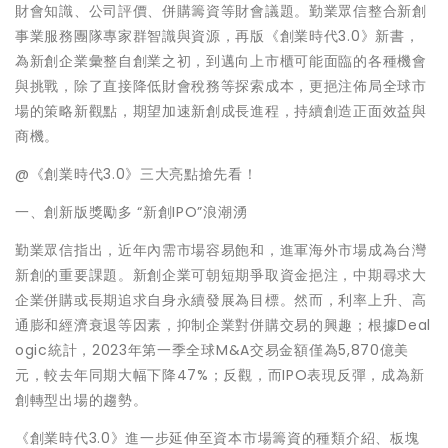
財會知識、公司評價、併購籌資等財會議題。勤業眾信整合新創
事業服務團隊專家群智識與資源，再版《創業時代3.0》新書，
為新創企業彙整自創業之初，到邁向上市櫃可能面臨的各種機會
與挑戰，除了直接降低財會稅務等探索成本，更挹注佈局全球市
場的策略新觀點，期望加速新創成長進程，持續創造正面效益與
商機。
@《創業時代3.0》三大亮點搶先看！
一、創新版獎勵多 “新創IPO”浪潮湧
勤業眾信指出，近年內需市場容易飽和，進軍海外市場成為台灣
新創的重要課題。新創企業可朝短期爭取資金挹注，中期尋求大
企業併購或長期追求自身永續發展為目標。然而，利率上升、高
通膨和經濟衰退等因素，抑制企業對併購交易的興趣；根據Deal
ogic統計，2023年第一季全球M&A交易金額僅為5,870億美
元，較去年同期大幅下降47%；反觀，而IPO表現反彈，成為新
創轉型出場的趨勢。
《創業時代3.0》進一步延伸至資本市場籌資的種類介紹、板塊