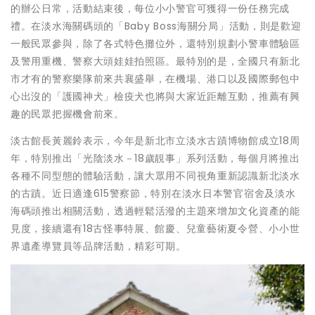
的辦公日常，活動結束後，每位小小警官可獲得一份任務完成
禮。在淡水海關碼頭的「Baby Boss海關分局」活動，則是歡迎
一般民眾參與，除了各式特色攤位外，還特別規劃小警車體驗區
及警用重機、警察大頭娃娃拍照區。最特別的是，全國只有新北
市才有的警察樂隊前來共襄盛舉，在機場、港口以及國際郵包中
心出沒的「護國神犬」檢疫犬也將與大家近距離互動，推薦有興
趣的民眾把握機會前來。
淡古館長黃麗鈴表示，今年是新北市立淡水古蹟博物館成立18周
年，特別推出「光陰淡水－18歲靚事」系列活動，每個月將推出
各種不同型態的體驗活動，讓大眾用不同視角重新認識新北淡水
的古蹟。近日適逢615警察節，特別在淡水日本警官宿舍及淡水
海碼頭推出相關活動，透過輕鬆活潑的主題來增加文化資產的能
見度，接續還有18古怪事特展、館慶、兒童藝術夏令營、小小世
界遺產導覽員等品牌活動，精彩可期。