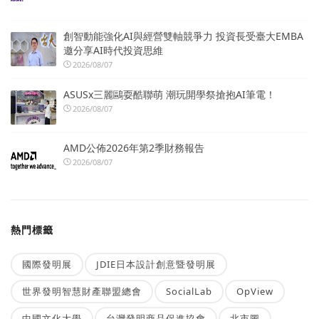
創智動能強化AI與經營雙軸競爭力 投資長受臺大EMBA
邀分享AI時代投資思維
2026/08/07
ASUSx三麗鷗耍酷聯萌 潮玩開學祭搶抱AI筆電！
2026/08/07
AMD公佈2026年第2季財務報告
2026/08/07
熱門標籤
國際發明展
JDIE日本設計創意暨發明展
世界發明智慧財產聯盟總會
SocialLab
OpView
中國文化大學
台灣發明商品促進協會
北市圖