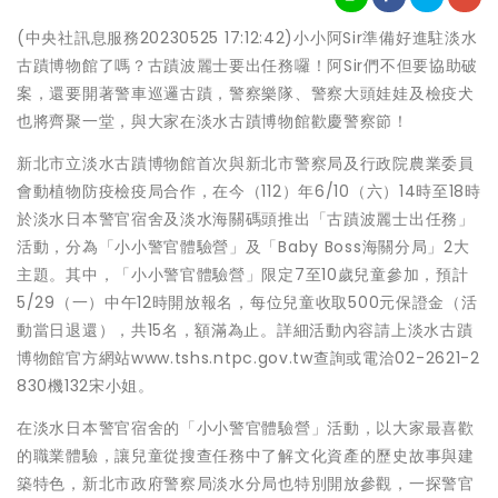
(中央社訊息服務20230525 17:12:42)小小阿Sir準備好進駐淡水
古蹟博物館了嗎？古蹟波麗士要出任務囉！阿Sir們不但要協助破
案，還要開著警車巡邏古蹟，警察樂隊、警察大頭娃娃及檢疫犬
也將齊聚一堂，與大家在淡水古蹟博物館歡慶警察節！
新北市立淡水古蹟博物館首次與新北市警察局及行政院農業委員
會動植物防疫檢疫局合作，在今（112）年6/10（六）14時至18時
於淡水日本警官宿舍及淡水海關碼頭推出「古蹟波麗士出任務」
活動，分為「小小警官體驗營」及「Baby Boss海關分局」2大
主題。其中，「小小警官體驗營」限定7至10歲兒童參加，預計
5/29（一）中午12時開放報名，每位兒童收取500元保證金（活
動當日退還），共15名，額滿為止。詳細活動內容請上淡水古蹟
博物館官方網站www.tshs.ntpc.gov.tw查詢或電洽02-2621-2
830機132宋小姐。
在淡水日本警官宿舍的「小小警官體驗營」活動，以大家最喜歡
的職業體驗，讓兒童從搜查任務中了解文化資產的歷史故事與建
築特色，新北市政府警察局淡水分局也特別開放參觀，一探警官