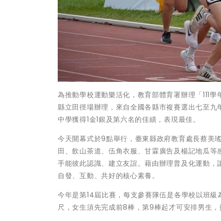
為推動學校運動樂活化，教育部體育署辦理「111學
縣立田徑場辦理，來自全國各縣市複賽選出七至九年
中學獲得1金1銀及第六名的佳績，表現最佳。
今天開幕式於9點舉行，臺東縣政府教育處長蔡美
田、飲山茶道、伍角衣服、甘霖廣告及楊記地瓜等
手能彼此認識、建立友誼。藉由辦理普及化運動，
自發、互動、共好的核心素養。
今年是第14屆比賽，每支參賽隊伍是各學校以班級
尺，女生須先完成前8棒，第9棒起才可安排男生