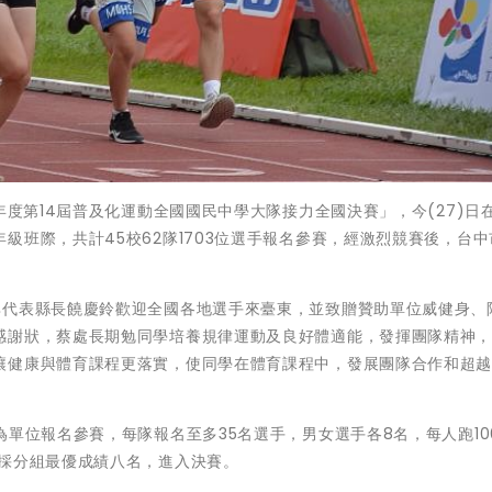
年度第14屆普及化運動全國國民中學大隊接力全國決賽」，今(27)日
級班際，共計45校62隊1703位選手報名參賽，經激烈競賽後，台中
瑤代表縣長饒慶鈴歡迎全國各地選手來臺東，並致贈贊助單位威健身、
感謝狀，蔡處長期勉同學培養規律運動及良好體適能，發揮團隊精神
讓健康與體育課程更落實，使同學在體育課程中，發展團隊合作和超
為單位報名參賽，每隊報名至多35名選手，男女選手各8名，每人跑10
，採分組最優成績八名，進入決賽。