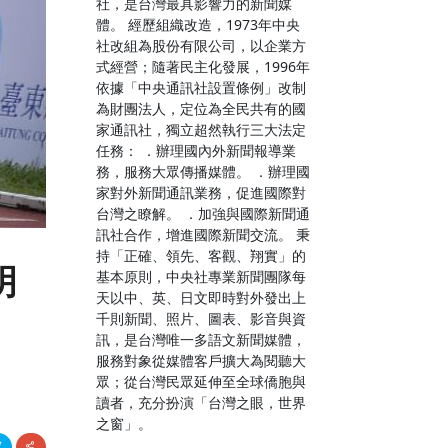
社，是台灣最具影響力的新聞媒
體。 經歷組織改造，1973年中央
社改組為股份有限公司，以企業方
式經營；隨著民主化發展，1996年
依據「中央通訊社設置條例」改制
為財團法人，定位為全民共有的國
家通訊社，獨立超然執行三大法定
任務： ．辦理國內外新聞報導業
務，服務大眾傳播媒體。 ．辦理國
家對外新聞通訊業務，促進國際對
台灣之瞭解。 ．加強與國際新聞通
訊社合作，增進國際新聞交流。 秉
持「正確、領先、客觀、翔實」的
明
基本原則，中央社專業新聞團隊每
天以中、英、日文即時對外發出上
千則新聞、照片、圖表、影音與資
訊，是台灣唯一多語文新聞媒體，
服務對象從媒體客戶擴大為閱聽大
眾；從台灣民眾延伸至全球僑胞與
讀者，充分扮演「台灣之眼，世界
之窗」。