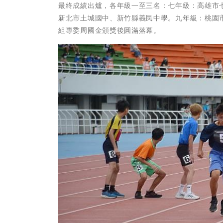
最終成績出爐，各年級一至三名：七年級：高雄市
新北市土城國中、新竹縣義民中學。九年級：桃園
組專委周國金頒獎後圓滿落幕。