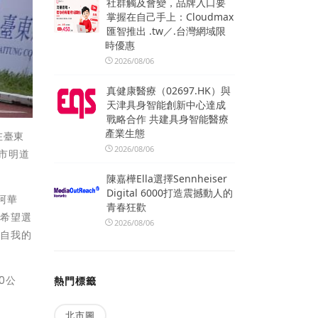
社群觸及會變，品牌入口要
掌握在自己手上：Cloudmax
匯智推出 .tw／.台灣網域限
時優惠
2026/08/06
真健康醫療（02697.HK）與
天津具身智能創新中心達成
戰略合作 共建具身智能醫療
產業生態
在臺東
2026/08/06
市明道
陳嘉樺Ella選擇Sennheiser
Digital 6000打造震撼動人的
阿華
青春狂歡
，希望選
2026/08/06
越自我的
0公
熱門標籤
北市圖