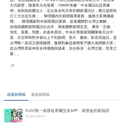
方式經營；隨著民主化發展，1996年依據「中央通訊社設置條
例」改制為財團法人，定位為全民共有的國家通訊社，獨立超然執
行三大法定任務： ．辦理國內外新聞報導業務，服務大眾傳播媒
體。 ．辦理國家對外新聞通訊業務，促進國際對台灣之瞭解。 ．
加強與國際新聞通訊社合作，增進國際新聞交流。 秉持「正確、
領先、客觀、翔實」的基本原則，中央社專業新聞團隊每天以中、
英、日文即時對外發出上千則新聞、照片、圖表、影音與資訊，是
台灣唯一多語文新聞媒體，服務對象從媒體客戶擴大為閱聽大眾；
從台灣民眾延伸至全球僑胞與讀者，充分扮演「台灣之眼，世界之
窗」。
精選新聞稿
最新新聞稿
FLOC唯一基督徒專屬交友APP，基督徒的新福音
2021/03/29