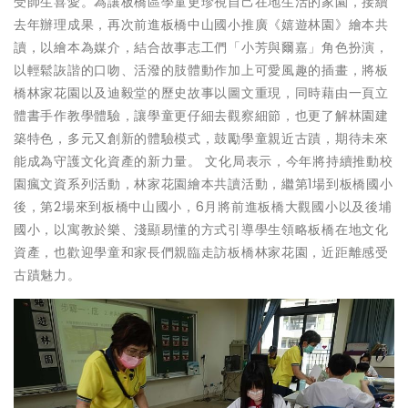
受師生喜愛。為讓板橋區學童更珍視自己在地生活的家園，接續
去年辦理成果，再次前進板橋中山國小推廣《嬉遊林園》繪本共
讀，以繪本為媒介，結合故事志工們「小芳與爾嘉」角色扮演，
以輕鬆詼諧的口吻、活潑的肢體動作加上可愛風趣的插畫，將板
橋林家花園以及迪毅堂的歷史故事以圖文重現，同時藉由一頁立
體書手作教學體驗，讓學童更仔細去觀察細節，也更了解林園建
築特色，多元又創新的體驗模式，鼓勵學童親近古蹟，期待未來
能成為守護文化資產的新力量。 文化局表示，今年將持續推動校
園瘋文資系列活動，林家花園繪本共讀活動，繼第1場到板橋國小
後，第2場來到板橋中山國小，6月將前進板橋大觀國小以及後埔
國小，以寓教於樂、淺顯易懂的方式引導學生領略板橋在地文化
資產，也歡迎學童和家長們親臨走訪板橋林家花園，近距離感受
古蹟魅力。