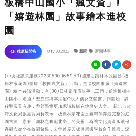
板橋中山國小「瘋文資」!
「嬉遊林園」故事繪本進校
園
May 30,2023
新聞
新聞時事
推廣新聞稿
(中央社訊息服務20230530 16:59:59)國定古蹟林本源園邸(板
橋林家花園)響應「校園瘋文資」活動，走進校園推廣《嬉遊林
園》繪本共讀活動，今(30)日林家花園故事志工們，前進板橋中
山國小，透過大型立體繪本搭配Q版人偶及立體書手作體驗，課
程豐富又有趣，帶領學童更加認識板橋在地歷史人文。 新北市政
府文化局張䕒育局長表示，板橋林家花園是臺灣保存最完整的庭
園古蹟，素有「園林之勝冠北臺」的美譽，為讓文化資產永續保
存觀念從小在校園紮根，去年首度與板橋周邊學校合作推廣，深