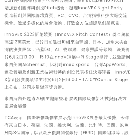
com等國際指標業界代表來台演講；舉辦80場Demo Pitch，
增加新創團隊與創投Pitch機會；辦理InnoVEX Night Party，
促進新創與國際論壇貴賓、VC、CVC、台灣指標科技大廠交流
機會。透過多樣化的展會活動，打造全方位國際級創業氛圍。
InnoVEX 2023新創競賽（InnoVEX Pitch Contest）獎金總值
高達12萬美元，已於日前選出10組來自韓國、日本、加拿大與台
灣的決賽團隊，涵蓋5G、AI、物聯網、健康照護等領域。決賽將
於6月2日13:00 - 15:10在InnoVEX展中Pi Stage舉行，並邀請到
來自美國Alchemist、比利時imec.xpand、台灣AppWorks、
達盈管顧及創新工業技術移轉的創投代表擔任決賽評審，InnoVE
X新創競賽獎項得主將於6月2日16:00 - 17:10在Center Stage
上公布，並同步舉辦頒獎典禮。
來自海內外超過20個主題館登場 展現國際級創新科技與解決方
案展會能量
TCA表示，國際級創新創業展示是InnoVEX展會最大優勢。今年
有來自日本、荷蘭、法國、義大利、波蘭、比利時、巴西、以色
列等8個國家，以及歐洲復興開發銀行（EBRD）國際組織等，設