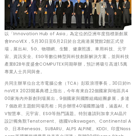
以「Innovation Hub of Asia」為定位的亞洲年度指標新創展
會InnoVEX，5月30日至6月2日於台北南港展覽館2館正式登
場，展出AI、5G、物聯網、生醫、健康照護、車用科技、元宇
宙、資訊安全、ESG等數位轉型與科技創新解決方案，並與科技
產業B2B年度盛會COMPUTEX同期舉辦，預計將吸引高達1.5萬
專業人士共同與會。
共同主辦單位台北市電腦公會（TCA）彭双浪理事長，30日於In
noVEX 2023開幕典禮上指出，今年有來自22個國家與地區共4
00家海內外新創到場展出，9個國家與國際組織組團參展，多達
７個政府主題館同場亮相；同步辦理40場國際論壇，涵蓋AI、E
V智慧車、元宇宙、ESG等熱門議題。特別邀請到加拿大AI晶片
設計獨角獸Tenstorrent、德國Volkswagen、Continental A
G、日本Renesas、SUBARU、ALPS ALPINE、KDDI、印度Nass