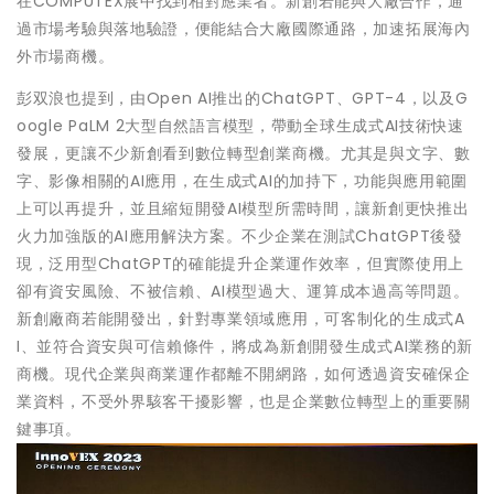
在COMPUTEX展中找到相對應業者。新創若能與大廠合作，通
過市場考驗與落地驗證，便能結合大廠國際通路，加速拓展海內
外市場商機。
彭双浪也提到，由Open AI推出的ChatGPT、GPT-4，以及G
oogle PaLM 2大型自然語言模型，帶動全球生成式AI技術快速
發展，更讓不少新創看到數位轉型創業商機。尤其是與文字、數
字、影像相關的AI應用，在生成式AI的加持下，功能與應用範圍
上可以再提升，並且縮短開發AI模型所需時間，讓新創更快推出
火力加強版的AI應用解決方案。不少企業在測試ChatGPT後發
現，泛用型ChatGPT的確能提升企業運作效率，但實際使用上
卻有資安風險、不被信賴、AI模型過大、運算成本過高等問題。
新創廠商若能開發出，針對專業領域應用，可客制化的生成式A
I、並符合資安與可信賴條件，將成為新創開發生成式AI業務的新
商機。現代企業與商業運作都離不開網路，如何透過資安確保企
業資料，不受外界駭客干擾影響，也是企業數位轉型上的重要關
鍵事項。