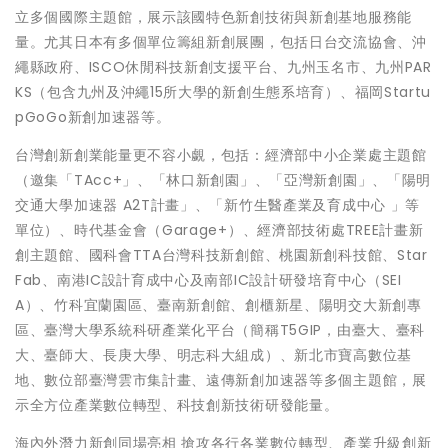
立多個國際主題館，展示該國特色新創技術與新創基地服務能
量。尤其日本有多個單位籌組新創展團，包括日台交流協會、沖
繩縣政府、ISCO休閒科技新創支援平台、九州玉名市、九州PAR
KS（包含九州及沖繩15所大學的新創生態系培育）、福岡Startu
pGoGo新創加速器等。
台灣創新創業能量更不容小覷，包括：經濟部中小企業處主題館
（邀集「TAcc+」、「林口新創園」、「亞灣新創園」、「陽明
交通大學加速器 A2T計畫」、「新竹生醫產業及育成中心 」等
單位）、時代基金會（Garage+）、經濟部技術處TREE計畫新
創主題館、國科會TTA台灣科技新創館、桃園新創科技館、Star
Fab、南港IC設計育成中心及南部IC設計研發培育中心（SEI
A）、竹科宜蘭園區、臺南新創館、創櫃新星、陽明交大新創專
區、臺灣大學系統科研產業化平台（簡稱T5GIP，由臺大、臺科
大、臺師大、長庚大學、明志科大組成）、新北市寶高數位基
地、數位部臺灣雲市集計畫、遠傳新創加速器等多個主題館，展
示全方位產業數位轉型、科技創新技術研發能量。
海內外潛力新創同場亮相 搶攻各行各業數位轉型、產業升級創新