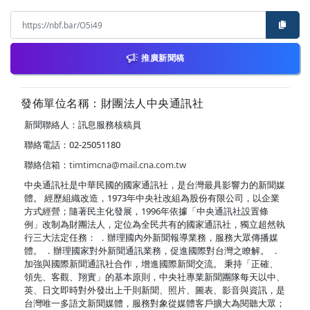
推廣新聞稿
發佈單位名稱：財團法人中央通訊社
新聞聯絡人：訊息服務核稿員
聯絡電話：02-25051180
聯絡信箱：
timtimcna@mail.cna.com.tw
中央通訊社是中華民國的國家通訊社，是台灣最具影響力的新聞媒
體。 經歷組織改造，1973年中央社改組為股份有限公司，以企業
方式經營；隨著民主化發展，1996年依據「中央通訊社設置條
例」改制為財團法人，定位為全民共有的國家通訊社，獨立超然執
行三大法定任務： ．辦理國內外新聞報導業務，服務大眾傳播媒
體。 ．辦理國家對外新聞通訊業務，促進國際對台灣之瞭解。 ．
加強與國際新聞通訊社合作，增進國際新聞交流。 秉持「正確、
領先、客觀、翔實」的基本原則，中央社專業新聞團隊每天以中、
英、日文即時對外發出上千則新聞、照片、圖表、影音與資訊，是
台灣唯一多語文新聞媒體，服務對象從媒體客戶擴大為閱聽大眾；