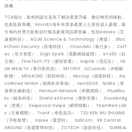
商機
TCA指出，新創的誕生是為了解決產業升級、數位轉型的痛點，
也創造新商機。InnoVEX每年有眾多產業人士與投資人參觀，吸
引海內外潛力新創自行報名參展現品牌形象，包括Adesso（艾
迪索科技）、AOJIE Science & Technology（澳捷）、Bloc
kChain Security（區塊科技）、ChoozMo（集仕多）、ColT
ec（哥大智慧）、Digit Spark（震豪網路媒體）、eYs3D（鈺
立微）、FineTech ITS（優悅智通）、Haptik（潶品克）、HS
UN WEALTH（華日富科技）、INTOPIX、IsCoolLab（伊斯酷
軟體）、MEGAONE（英錡科技）、Microip（擷發科技）、Na
noWired GmbH（德商奈米懷德）、nextEDGE、NUWA（香
港商女媧創造）、Pentium Network（奔騰網路）、PlusBloc
ks（鏈加科技）、Shield eXtreme（微智安聯）、Snowbridg
e（雪喬）、Swipecool Swipe（瞬間移動）、TeamRed Lab
s（天睿國際）、TranX（奇思資訊）、TZU KEN WU SHUANG
（字根無雙）、Vasee（愛思特）、Xallcom、XR Central、
XROUND（英霸聲學科技）、ZOTECH（源壹科技）、SURREAL