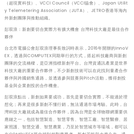
（超現實科技）、VCCI Council（VCCI協會）、Japan Utilit
y Telemetering Association（JUTA）、JETRO香港等海內
外新創團隊與推動組織。
彭双浪：新創要切合實際方有擴大機會 台灣科技大廠是最佳合作
夥伴
台北市電腦公會彭双浪理事長致詞時表示，2016年開辦的InnoV
EX，透過與COMPUTEX同期舉行的方式，搭起科技廠商與新創
團隊的交流橋樑，是亞洲指標新創平台。台灣資通訊產業是世界
科技大廠的重要合作夥伴，不少新創技術可以在此找到量產合作
夥伴與跨國銷售通路，並透過參與競賽與Pitch活動，獲得創投
基金與企業創投的合作機會。
彭双浪點出，新創如果要成功，首先是要切合實際，不能過於理
想化；再來是很多新創不懂行銷，無法通過市場考驗。此時，台
灣科技大廠就成為最佳合作夥伴，因為台灣是全球物聯網重要供
應鏈之一，包括智慧製造、智慧零售、智慧工廠、智慧醫療、居
家照護、智慧交通、智慧農業，乃至於智慧城市等場域，都可以