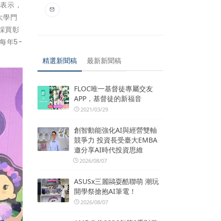
長表示，
大學門
採買彰
每年5-
精選新聞稿
最新新聞稿
FLOC唯一基督徒專屬交友
APP，基督徒的新福音
2021/03/29
創智動能強化AI與經營雙軸
競爭力 投資長受臺大EMBA
邀分享AI時代投資思維
2026/08/07
ASUSx三麗鷗耍酷聯萌 潮玩
開學祭搶抱AI筆電！
2026/08/07