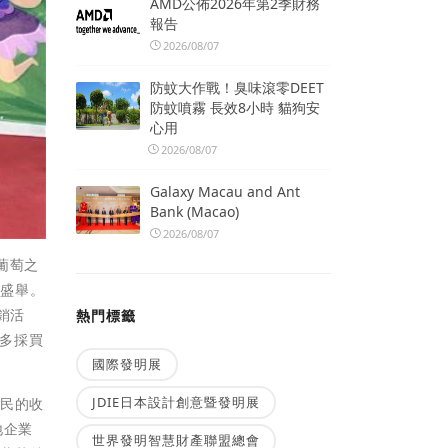
AMD公佈2026年第2季財務
報告
2026/08/07
防蚊大作戰！臭味滾零DEET
防蚊噴霧 長效8小時 貓狗安
心用
2026/08/07
Galaxy Macau and Ant
Bank (Macao)
2026/08/07
葡萄之
襄盛舉。
銷活
熱門標籤
多多採買
國際發明展
JDIE日本設計創意暨發明展
農民的收
地企業
世界發明智慧財產聯盟總會