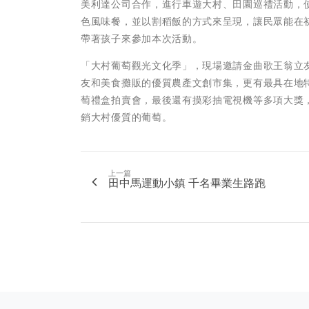
美利達公司合作，進行車遊大村、田園巡禮活動，
色風味餐，並以割稻飯的方式來呈現，讓民眾能在
帶著孩子來參加本次活動。
「大村葡萄觀光文化季」，現場邀請金曲歌王翁立
友和美食攤販的優質農產文創市集，更有最具在地
萄禮盒拍賣會，最後還有摸彩抽電視機等多項大獎
銷大村優質的葡萄。
上一篇
田中馬運動小鎮 千名畢業生路跑