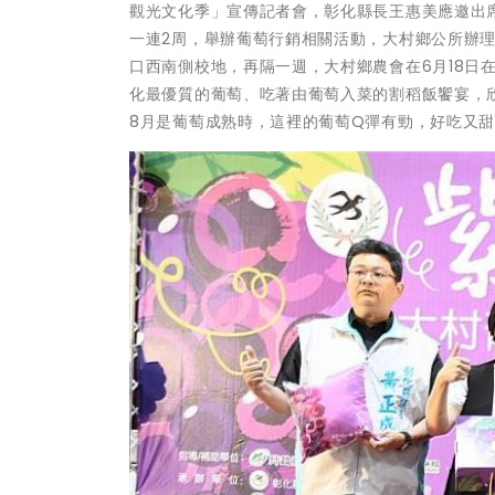
觀光文化季」宣傳記者會，彰化縣長王惠美應邀出
一連2周，舉辦葡萄行銷相關活動，大村鄉公所辦理
口西南側校地，再隔一週，大村鄉農會在6月18日
化最優質的葡萄、吃著由葡萄入菜的割稻飯饗宴，欣
8月是葡萄成熟時，這裡的葡萄Q彈有勁，好吃又