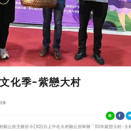
文化季-紫戀大村
時事
彰化縣大村鄉公所主辦於今(30)日上午在大村鄉公所舉辦「112年紫戀大村-大