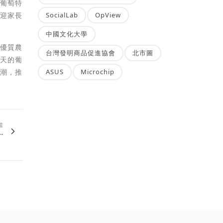
出葡萄特
SocialLab
OpView
歡迎家長
中國文化大學
地優質農
台灣發明商品促進協會
北市圖
當天的葡
ASUS
Microchip
人潮，推
篇
.