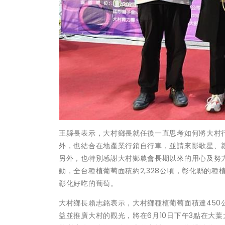
王縣長表示，大村鄉長就任後一直思考如何將大村行
外，也結合在地產業行銷自行車，並請來影歌星、
另外，也特別感謝大村鄉農會長期以來的用心及努力
動，全台種植葡萄面積約2,328公頃，彰化縣的種
彰化好吃的葡萄。
大村鄉長賴志銘表示，大村鄉種植葡萄面積達45
益並推廣大村的觀光，將在6月10日下午3點在大