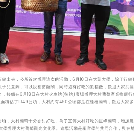
銷出去，公所首次辦理這次的活動，6月10日在大葉大學，除了行銷
親子兒童劇，可以說相當熱鬧，同時還有好吃的割稻飯，歡迎大家共
，接續在6月18日在大村火車站(後站)廣場辦理大村葡萄產業推廣行
植面積佔了1,149公頃，大村約有450公頃都是在種植葡萄，歡迎大家
0公頃，大村葡萄十分香甜好吃，為了宣傳大村好吃的巨峰葡萄，增加
葉大學辦理大村葡萄觀光文化季。這場活動是產官學的共同合作，與在