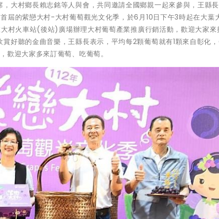
席，大村鄉長賴志銘等人與會，共同邀請全國鄉親一起來參與，王縣
首屆的紫戀大村-大村葡萄觀光文化季，於6月10日下午3時起在大葉
在大村火車站(後站)廣場辦理大村葡萄產業推廣行銷活動，歡迎大家來
賞好聽的金曲音樂，王縣長表示，平均每2顆葡萄就有1顆來自彰化，
甜，歡迎大家多來訂葡萄、吃葡萄。