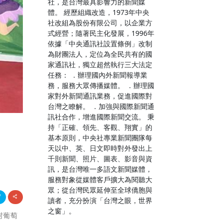
社，是台灣最具影響力的新聞媒
體。 經歷組織改造，1973年中央
社改組為股份有限公司，以企業方
式經營；隨著民主化發展，1996年
依據「中央通訊社設置條例」改制
為財團法人，定位為全民共有的國
家通訊社，獨立超然執行三大法定
任務： ．辦理國內外新聞報導業
務，服務大眾傳播媒體。 ．辦理國
家對外新聞通訊業務，促進國際對
台灣之瞭解。 ．加強與國際新聞通
訊社合作，增進國際新聞交流。 秉
持「正確、領先、客觀、翔實」的
基本原則，中央社專業新聞團隊每
天以中、英、日文即時對外發出上
千則新聞、照片、圖表、影音與資
訊，是台灣唯一多語文新聞媒體，
服務對象從媒體客戶擴大為閱聽大
眾；從台灣民眾延伸至全球僑胞與
讀者，充分扮演「台灣之眼，世界
之窗」。
村葡萄