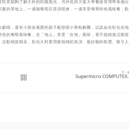
使民眾能夠了解大村的田園風光，另外也與大葉大學餐旅管理學系做
初夏的草地上，一邊聽葡萄巨星演唱會，一邊享受葡萄特色風味餐，
友獻唱，還有小朋友最愛的親子氣墊跟小青蛙劇團，以及結合彰化在
特色的葡萄風味餐，在「地上」享受「在地」風味，更不能錯過活動
，活動相當精采，彰化大村要用最熱情的表演、最好聽的歌聲、吸引
下一
Supermicro COMPUTEX..