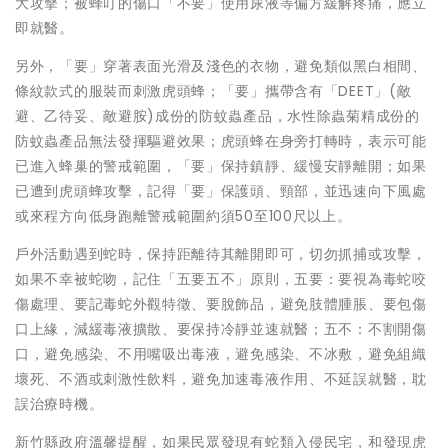
大攻擊；被蜂叮的傷口「不要」使用尿液等偏方緩解疼痛，應立
即就醫。
另外，「要」穿著表面光滑及淺色的衣物，避免類似黑白相間、
條紋款式的服裝而刺激虎頭蜂；「要」攜帶含有「DEET」(敵
避、乙待妥、敵避胺)成份的防蚊蟲產品，水性除蟲菊精成份的
防蚊蟲產品無法發揮驅避效果；虎頭蜂在身旁打轉時，表示可能
已進入蜂巢的警戒範圍，「要」保持鎮靜、緩慢安靜離開；如果
已遭到虎頭蜂攻擊，記得「要」保護頭、頸部，並迅速向下風處
或來程方向低身跑離警戒範圍約須50至100尺以上。
戶外活動遇到蛇時，保持距離待其離開即可，切勿抓捕或攻擊，
如果不幸被蛇吻，記住「五要五不」原則，五要：要視為毒蛇咬
傷處理、要記毒蛇外觀特徵、要脫飾品，避免肢體腫脹、要包傷
口上緣，減緩毒液擴散、要保持冷靜並速就醫；五不：不割開傷
口，避免感染、不用嘴吸出毒液，避免感染、不冰敷，避免組織
壞死、不酒或刺激性飲料，避免加速毒液作用、不延誤就醫，耽
誤治療時機。
新竹縣政府溫馨提醒，如果民眾發現有蛇類入侵民宅，和發現虎