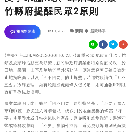
竹縣府提醒民眾2原則
Jun 01,2023
新聞
新聞時事
推廣新聞稿
(中央社訊息服務20230601 10:12:57)夏季來臨!氣候漸升溫，蛇
類及虎頭蜂活動更為頻繁，新竹縣政府農業處特別提醒民眾，於
田地、果園、山區及草地等戶外活動時，應注意穿著長袖長褲防
止蛇類咬傷，以及「四不四要」防止蜂螫，若遭蛇咬請依「五不
五要」冷靜處理；如有蛇類或虎頭蜂入侵民宅，則可通報119轉由
政府單位協助處理。
農業處說明，防止蜂的「四不四要」原則指的是：「不要」進入
草(樹)叢，必免進入蜂群領域，或踩到於地面築巢的蜂窩;「不
要」使用香水或具特殊氣味的產品，避免吸引蜂隻靠近；遇巡守
蜂或蜂群攻擊時，「不要」拿物件揮舞，避免虎頭蜂遭刺激而擴