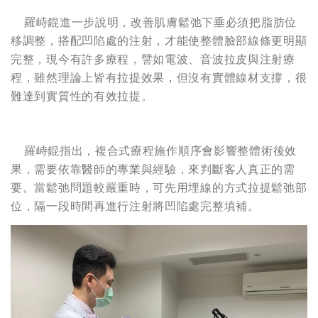
羅峙錕進一步說明，改善肌膚鬆弛下垂必須把脂肪位
移調整，搭配凹陷處的注射，才能使整體臉部線條更明顯
完整，現今有許多療程，譬如電波、音波拉皮與注射療
程，雖然理論上皆有拉提效果，但沒有實體線材支撐，很
難達到實質性的有效拉提。
羅峙錕指出，複合式療程施作順序會影響整體術後效
果，需要依靠醫師的專業與經驗，來判斷客人真正的需
要。當鬆弛問題較嚴重時，可先用埋線的方式拉提鬆弛部
位，隔一段時間再進行注射將凹陷處完整填補。