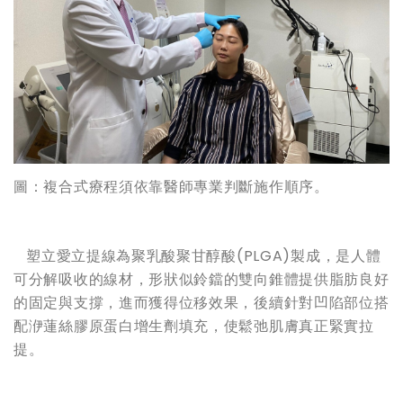
圖：複合式療程須依靠醫師專業判斷施作順序。
塑立愛立提線為聚乳酸聚甘醇酸(PLGA)製成，是人體
可分解吸收的線材，形狀似鈴鐺的雙向錐體提供脂肪良好
的固定與支撐，進而獲得位移效果，後續針對凹陷部位搭
配洢蓮絲膠原蛋白增生劑填充，使鬆弛肌膚真正緊實拉
提。