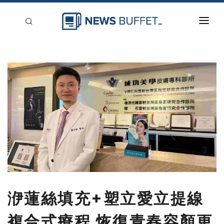
回到首頁
新聞稿分類
登入
刊登
洢蓮絲填充+塑立愛立提線
複合式療程 恢復青春容顏更