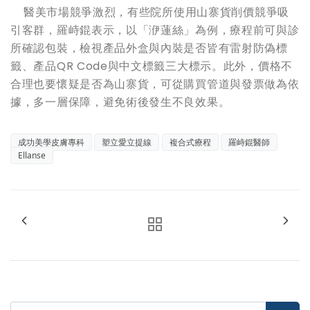
醫美市場競爭激烈，有些院所使用山寨貨削價競爭吸
引客群，羅峙錕表示，以「洢蓮絲」為例，療程前可與診
所確認包裝，檢視產品外盒與內裝是否皆有雷射防偽標
籤、產品QR Code與中文標籤三大標示。此外，價格不
合理也要懷疑是否為山寨貨，可從購買管道與發票做為依
據，多一層保障，避免術後發生不良效果。
成功美學皮膚專科
塑立愛立提線
複合式療程
羅峙錕醫師
Ellanse