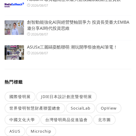
2026/08/07
創智動能強化AI與經營雙軸競爭力 投資長受臺大EMBA
邀分享AI時代投資思維
2026/08/07
ASUSx三麗鷗耍酷聯萌 潮玩開學祭搶抱AI筆電！
2026/08/07
熱門標籤
國際發明展
JDIE日本設計創意暨發明展
世界發明智慧財產聯盟總會
SocialLab
OpView
中國文化大學
台灣發明商品促進協會
北市圖
ASUS
Microchip