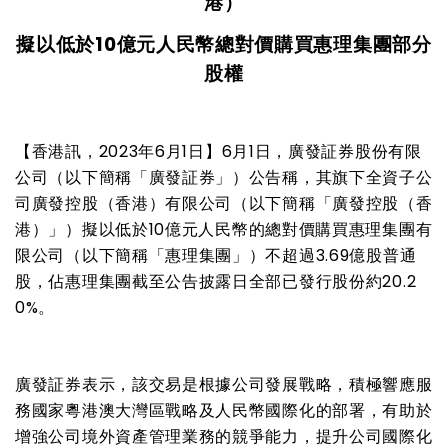
港）
擬以低於
10
億元人民幣總對價購買惠理集團部分
股權
【香港訊，
2023
年
6
月
1
日】
6
月
1
日，廣發証券股份有限
公司（以下簡稱「廣發証券」）公告稱，其旗下全資子公
司廣發控股（香港）有限公司（以下簡稱「廣發控股（香
港）」）擬以低於
10
億元人民幣的總對價購買惠理集團有
限公司（以下簡稱「惠理集團」）不超過
3.69
億股普通
股，佔惠理集團截至公告披露日全部已發行股份約
20.2
0%
。
廣發証券表示，該交易是根據公司發展戰略，積極響應服
務國家粵港澳大灣區戰略及人民幣國際化的部署，有助於
增強公司境外資產管理業務的競爭能力，提升公司國際化