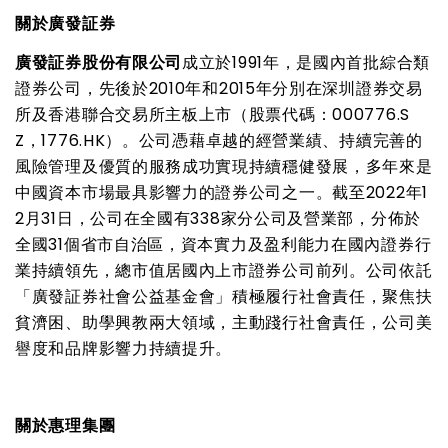
關於廣發証券
廣發証券股份有限公司
成立於
1991
年，是國內首批綜合類
證券公司，先後於
2010
年和
2015
年分別在深圳證券交易
所及香港聯合交易所主板上市（股票代碼：
000776.S
Z
，
1776.HK
）。公司憑藉卓越的經營業績、持續完善的
風險管理及優質的服務成功實現持續穩健發展，多年來是
中國資本市場最具影響力的證券公司之一。截至
2022
年
1
2
月
31
日，公司在全國有
338
家分公司及營業部，分佈於
全國
31
個省市自治區，資本實力及盈利能力在國內證券行
業持續領先，總市值居國內上市證券公司前列。公司依託
「廣發証券社會公益基金會」積極履行社會責任，聚焦扶
貧濟困、助學興教兩大領域，主動踐行社會責任，公司美
譽度和品牌影響力持續提升。
關於惠理集團