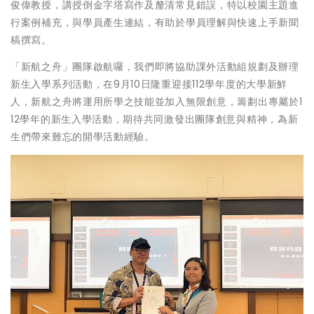
俊偉教授，講授倒金字塔寫作及釐清常見錯誤，特以校園主題進
行案例補充，與學員產生連結，有助於學員理解與快速上手新聞
稿撰寫。
「新航之舟」團隊啟航囉，我們即將協助課外活動組規劃及辦理
新生入學系列活動，在9月10日隆重迎接112學年度的大學新鮮
人，新航之舟將運用所學之技能並加入無限創意，籌劃出專屬於1
12學年的新生入學活動，期待共同激發出團隊創意與精神，為新
生們帶來難忘的開學活動經驗。