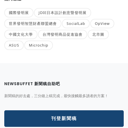
國際發明展
JDIE日本設計創意暨發明展
世界發明智慧財產聯盟總會
SocialLab
OpView
中國文化大學
台灣發明商品促進協會
北市圖
ASUS
Microchip
NEWSBUFFET 新聞稿自助吧
新聞稿的好去處，三分鐘上稿完成，最快接觸最多讀者的方案！
刊登新聞稿