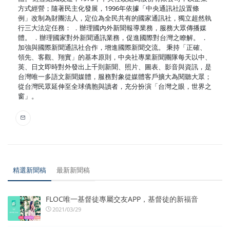
方式經營；隨著民主化發展，1996年依據「中央通訊社設置條
例」改制為財團法人，定位為全民共有的國家通訊社，獨立超然執
行三大法定任務： ．辦理國內外新聞報導業務，服務大眾傳播媒
體。 ．辦理國家對外新聞通訊業務，促進國際對台灣之瞭解。 ．
加強與國際新聞通訊社合作，增進國際新聞交流。 秉持「正確、
領先、客觀、翔實」的基本原則，中央社專業新聞團隊每天以中、
英、日文即時對外發出上千則新聞、照片、圖表、影音與資訊，是
台灣唯一多語文新聞媒體，服務對象從媒體客戶擴大為閱聽大眾；
從台灣民眾延伸至全球僑胞與讀者，充分扮演「台灣之眼，世界之
窗」。
精選新聞稿
最新新聞稿
FLOC唯一基督徒專屬交友APP，基督徒的新福音
2021/03/29