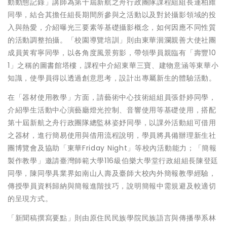
動動態記錄」講師為第十屆新航之舟行政團隊課程組組長連柏維
同學，結合其擔任組長期間所參與之活動以及對於攝影領域的投
入與熱愛，介紹曝光三要素等基礎攝影概念，如何因應不同性質
的活動調整拍攝。「校園導覽培訓」則由東華洄瀾親善大使社團
成員黃宥寧同學，以各角度風景剪影，帶領學員親臨有「壽豐10
1」之稱的圖書館塔樓，課程中介紹東華三寶、建物意涵等東華小
知識，使學員得以透過創意思考，設計出專屬新生的體驗活動。
在「器材使用教學」方面，請藝術中心技術組組員張舒婷同學，
介紹學生活動中心演藝廳燈光控制、音響使用等基礎使用，搭配
第十屆新航之舟行政團隊總監林姿妤同學，以課外活動組可借用
之器材，進行簡易使用與借用流程說明，學員將具備辦理新生社
團博覽會及協助「東華Friday Night」等校內活動能力；「簡報
製作教學」邀請臺灣師範大學116級伯樂大學堂行政組組長陳登廷
同學，陳同學具業界如南山人壽及臺師大校內外簡報教學經驗，
傳授學員資料歸納與簡報進階技巧，說明簡報中需規避及較適切
的呈現方式。
「新聞稿撰寫要點」則由原住民民族學院民族語言與傳播學系林