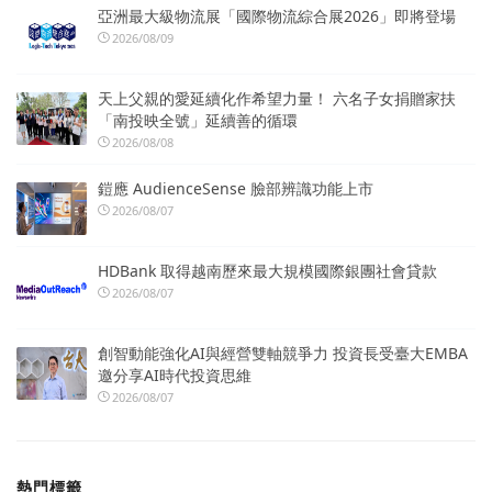
亞洲最大級物流展「國際物流綜合展2026」即將登場
2026/08/09
天上父親的愛延續化作希望力量！ 六名子女捐贈家扶
「南投映全號」延續善的循環
2026/08/08
鎧應 AudienceSense 臉部辨識功能上市
2026/08/07
HDBank 取得越南歷來最大規模國際銀團社會貸款
2026/08/07
創智動能強化AI與經營雙軸競爭力 投資長受臺大EMBA
邀分享AI時代投資思維
2026/08/07
熱門標籤