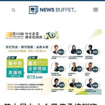
回到首頁
新聞稿分類
登入
刊登