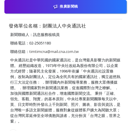
推廣新聞稿
發佈單位名稱：財團法人中央通訊社
新聞聯絡人：訊息服務核稿員
聯絡電話：02-25051180
聯絡信箱：
timtimcna@mail.cna.com.tw
中央通訊社是中華民國的國家通訊社，是台灣最具影響力的新聞媒
體。 經歷組織改造，1973年中央社改組為股份有限公司，以企業
方式經營；隨著民主化發展，1996年依據「中央通訊社設置條
例」改制為財團法人，定位為全民共有的國家通訊社，獨立超然執
行三大法定任務： ．辦理國內外新聞報導業務，服務大眾傳播媒
體。 ．辦理國家對外新聞通訊業務，促進國際對台灣之瞭解。 ．
加強與國際新聞通訊社合作，增進國際新聞交流。 秉持「正確、
領先、客觀、翔實」的基本原則，中央社專業新聞團隊每天以中、
英、日文即時對外發出上千則新聞、照片、圖表、影音與資訊，是
台灣唯一多語文新聞媒體，服務對象從媒體客戶擴大為閱聽大眾；
從台灣民眾延伸至全球僑胞與讀者，充分扮演「台灣之眼，世界之
窗」。