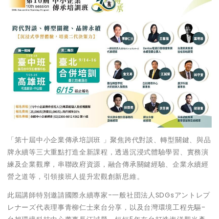
「第十屆中小企業傳承培訓班 」聚焦跨代對談、轉型關鍵、與品
牌永續等三大重點打造全新課程，透過沉浸式體驗學習、實務演
練及企業觀摩，串聯政府資源，融合傳承關鍵經驗、企業永續經
營之道等，引領接班人提升宏觀創新思維。
此屆講師特別邀請國際永續專家-一般社団法人SDGsアントレプ
レナーズ代表理事青柳仁士來台分享，以及台灣環境工程先驅-