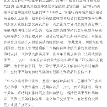
台旭環境科技中心董事長江誠榮、短短5年在台打造海洋觀光產
業鏈的-亞果遊艇集團董事暨業務副總經理胡竣甯、台灣行銷傳
播界首位專注永續發展的SDGs傳教士-電通行銷傳播集團永續發
展合夥人王馥蓓、被學界譽為數位轉型領航者的數位轉型學院共
同創辦人暨院長詹文男及業界一流廣告鬼才台灣奧美集團首席策
略顧問葉明桂等講師主講，透過國際講師帶來的全球觀點與各領
域權專家分享的前瞻見解，融合在地企業的典範與經驗，希望更
多啟發企業接班人亟需突破的經營關鍵。 除此之外，兩階段的培
訓課程，從個人領導溝通的工作坊內容到永續品牌的互動實作，
同時安排二代傳承的參訪見學，及今年首度規畫的「沉浸式體驗
學習 」，其中一場將前往全台最大的咖啡烘焙廠「源友咖啡文化
園區」進行體驗學習。除了帶領學員深入了解咖啡的相關知識
外，也將學習如何何將品牌價值觀融入到產品和服務當中。
「中小企業傳承培訓班」歷經十年焠煉與成長，已累積700多家
成功傳承二代接班案例，是國內首屈一指的二代培訓課程。適逢
十周年，還特別安排跨屆交流聯誼活動，邀請歷屆學長姊回娘
家，共聚共學與經驗分享，建立跨屆交流平台，有效整合資源，
更加速提升接班力。