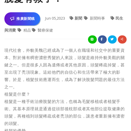
Jun 05,2023
新聞
新聞時事
民生
推廣新聞稿
與消費
精品
醫療保健
現代社會，外貌美醜已經成為了一個人在職場和社交中的重要資
本。對於擁有稠密濃密秀髮的人來說，頭髮是維持外貌美觀的關
鍵之一。但是很多人因為遺傳或者其他原因，頭髮稀疏掉髮，甚
至出現了禿頂現象。這給他們的自信心和生活帶來了極大的影
響。於是，植髮技術應運而生，成為了解決脫髮問題的最佳方法
之一。
植髮是什麼？
植髮是一種手術治療脫髮的方法，也稱為毛髮移植或者植髮手
術。其基本原理就是通過從頭部後枕部或者其他部位提取健康的
頭髮，再種植到頭髮稀疏或者禿頂的部位，讓患者重新擁有濃密
的頭髮。
植髮的優勢