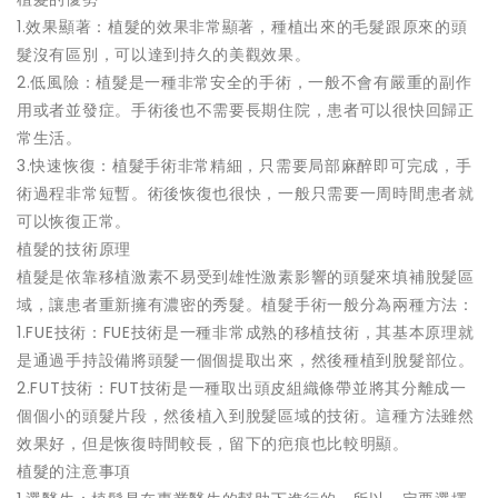
1.效果顯著：植髮的效果非常顯著，種植出來的毛髮跟原來的頭
髮沒有區別，可以達到持久的美觀效果。
2.低風險：植髮是一種非常安全的手術，一般不會有嚴重的副作
用或者並發症。手術後也不需要長期住院，患者可以很快回歸正
常生活。
3.快速恢復：植髮手術非常精細，只需要局部麻醉即可完成，手
術過程非常短暫。術後恢復也很快，一般只需要一周時間患者就
可以恢復正常。
植髮的技術原理
植髮是依靠移植激素不易受到雄性激素影響的頭髮來填補脫髮區
域，讓患者重新擁有濃密的秀髮。植髮手術一般分為兩種方法：
1.FUE技術：FUE技術是一種非常成熟的移植技術，其基本原理就
是通過手持設備將頭髮一個個提取出來，然後種植到脫髮部位。
2.FUT技術：FUT技術是一種取出頭皮組織條帶並將其分離成一
個個小的頭髮片段，然後植入到脫髮區域的技術。這種方法雖然
效果好，但是恢復時間較長，留下的疤痕也比較明顯。
植髮的注意事項