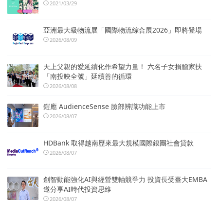
2021/03/29
亞洲最大級物流展「國際物流綜合展2026」即將登場
2026/08/09
天上父親的愛延續化作希望力量！ 六名子女捐贈家扶
「南投映全號」延續善的循環
2026/08/08
鎧應 AudienceSense 臉部辨識功能上市
2026/08/07
HDBank 取得越南歷來最大規模國際銀團社會貸款
2026/08/07
創智動能強化AI與經營雙軸競爭力 投資長受臺大EMBA
邀分享AI時代投資思維
2026/08/07