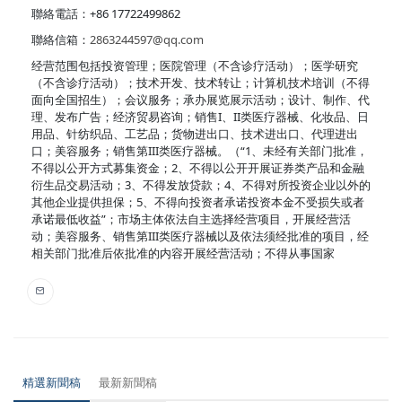
聯絡電話：+86 17722499862
聯絡信箱：
2863244597@qq.com
经营范围包括投资管理；医院管理（不含诊疗活动）；医学研究
（不含诊疗活动）；技术开发、技术转让；计算机技术培训（不得
面向全国招生）；会议服务；承办展览展示活动；设计、制作、代
理、发布广告；经济贸易咨询；销售I、II类医疗器械、化妆品、日
用品、针纺织品、工艺品；货物进出口、技术进出口、代理进出
口；美容服务；销售第III类医疗器械。（“1、未经有关部门批准，
不得以公开方式募集资金；2、不得以公开开展证券类产品和金融
衍生品交易活动；3、不得发放贷款；4、不得对所投资企业以外的
其他企业提供担保；5、不得向投资者承诺投资本金不受损失或者
承诺最低收益”；市场主体依法自主选择经营项目，开展经营活
动；美容服务、销售第III类医疗器械以及依法须经批准的项目，经
相关部门批准后依批准的内容开展经营活动；不得从事国家
精選新聞稿
最新新聞稿