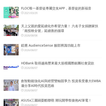
FLOC唯一基督徒專屬交友APP，基督徒的新福音
2021/03/29
天上父親的愛延續化作希望力量！ 六名子女捐贈家扶
「南投映全號」延續善的循環
2026/08/08
鎧應 AudienceSense 臉部辨識功能上市
2026/08/07
HDBank 取得越南歷來最大規模國際銀團社會貸款
2026/08/07
創智動能強化AI與經營雙軸競爭力 投資長受臺大EMBA
邀分享AI時代投資思維
2026/08/07
ASUSx三麗鷗耍酷聯萌 潮玩開學祭搶抱AI筆電！
2026/08/07