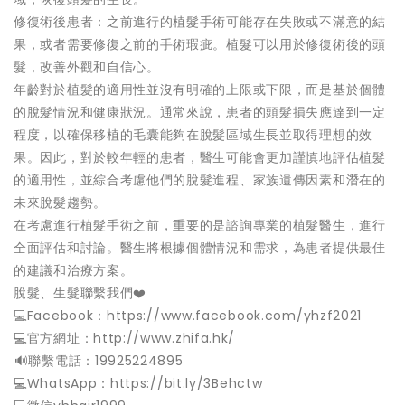
修復術後患者：之前進行的植髮手術可能存在失敗或不滿意的結
果，或者需要修復之前的手術瑕疵。植髮可以用於修復術後的頭
髮，改善外觀和自信心。
年齡對於植髮的適用性並沒有明確的上限或下限，而是基於個體
的脫髮情況和健康狀況。通常來說，患者的頭髮損失應達到一定
程度，以確保移植的毛囊能夠在脫髮區域生長並取得理想的效
果。因此，對於較年輕的患者，醫生可能會更加謹慎地評估植髮
的適用性，並綜合考慮他們的脫髮進程、家族遺傳因素和潛在的
未來脫髮趨勢。
在考慮進行植髮手術之前，重要的是諮詢專業的植髮醫生，進行
全面評估和討論。醫生將根據個體情況和需求，為患者提供最佳
的建議和治療方案。
脫髮、生髮聯繫我們❤️
💻Facebook：https://www.facebook.com/yhzf2021
💻官方網址：http://www.zhifa.hk/
️🔊聯繫電話：19925224895
💻WhatsApp：https://bit.ly/3Behctw