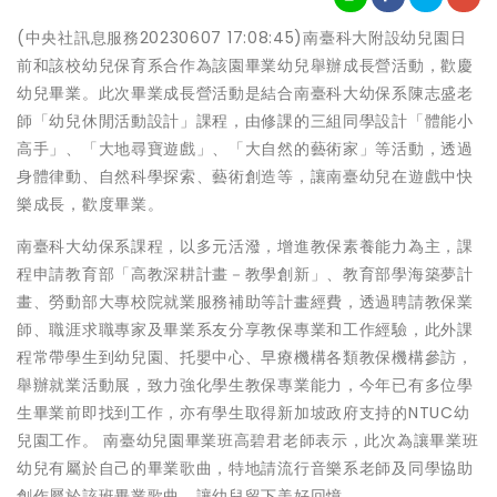
(中央社訊息服務20230607 17:08:45)南臺科大附設幼兒園日
前和該校幼兒保育系合作為該園畢業幼兒舉辦成長營活動，歡慶
幼兒畢業。此次畢業成長營活動是結合南臺科大幼保系陳志盛老
師「幼兒休閒活動設計」課程，由修課的三組同學設計「體能小
高手」、「大地尋寶遊戲」、「大自然的藝術家」等活動，透過
身體律動、自然科學探索、藝術創造等，讓南臺幼兒在遊戲中快
樂成長，歡度畢業。
南臺科大幼保系課程，以多元活潑，增進教保素養能力為主，課
程申請教育部「高教深耕計畫－教學創新」、教育部學海築夢計
畫、勞動部大專校院就業服務補助等計畫經費，透過聘請教保業
師、職涯求職專家及畢業系友分享教保專業和工作經驗，此外課
程常帶學生到幼兒園、托嬰中心、早療機構各類教保機構參訪，
舉辦就業活動展，致力強化學生教保專業能力，今年已有多位學
生畢業前即找到工作，亦有學生取得新加坡政府支持的NTUC幼
兒園工作。 南臺幼兒園畢業班高碧君老師表示，此次為讓畢業班
幼兒有屬於自己的畢業歌曲，特地請流行音樂系老師及同學協助
創作屬於該班畢業歌曲，讓幼兒留下美好回憶。