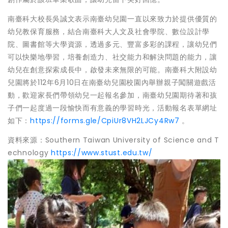
南臺科大校長吳誠文表示南臺幼兒園一直以來致力於提供優質的
幼兒教保育服務，結合南臺科大人文及社會學院、數位設計學
院、圖書館等大學資源，透過多元、豐富多彩的課程，讓幼兒們
可以快樂地學習，培養創造力、社交能力和解決問題的能力，讓
幼兒在創意探索成長中，啟發未來無限的可能。南臺科大附設幼
兒園將於112年6月10日在南臺幼兒園校園內舉辦親子闖關遊戲活
動，歡迎家長們帶領幼兒一起報名參加，南臺幼兒園期待著和孩
子們一起度過一段愉快而有意義的學習時光，活動報名表單網址
如下：
https://forms.gle/CpiUr8VH2LJCy4Rw7
。
資料來源：Southern Taiwan University of Science and T
echnology
https://www.stust.edu.tw/