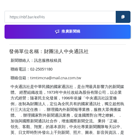
推廣新聞稿
發佈單位名稱：財團法人中央通訊社
新聞聯絡人：訊息服務核稿員
聯絡電話：02-25051180
聯絡信箱：
timtimcna@mail.cna.com.tw
中央通訊社是中華民國的國家通訊社，是台灣最具影響力的新聞媒
體。 經歷組織改造，1973年中央社改組為股份有限公司，以企業
方式經營；隨著民主化發展，1996年依據「中央通訊社設置條
例」改制為財團法人，定位為全民共有的國家通訊社，獨立超然執
行三大法定任務： ．辦理國內外新聞報導業務，服務大眾傳播媒
體。 ．辦理國家對外新聞通訊業務，促進國際對台灣之瞭解。 ．
加強與國際新聞通訊社合作，增進國際新聞交流。 秉持「正確、
領先、客觀、翔實」的基本原則，中央社專業新聞團隊每天以中、
英、日文即時對外發出上千則新聞、照片、圖表、影音與資訊，是