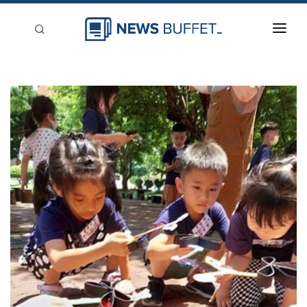
回到首頁
新聞稿分類
登入
刊登