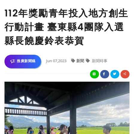
112年獎勵青年投入地方創生
行動計畫 臺東縣4團隊入選
縣長饒慶鈴表恭賀
Jun 07,2023
新聞
新聞時事
推廣新聞稿