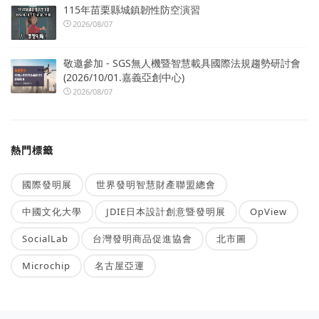
115年苗栗縣城鎮韌性防空演習
2026/08/07
敬邀參加 - SGS無人機暨智慧載具國際法規趨勢研討會
(2026/10/01.嘉義亞創中心)
2026/08/07
熱門標籤
國際發明展
世界發明智慧財產聯盟總會
中國文化大學
JDIE日本設計創意暨發明展
OpView
SocialLab
台灣發明商品促進協會
北市圖
Microchip
名古屋亞運