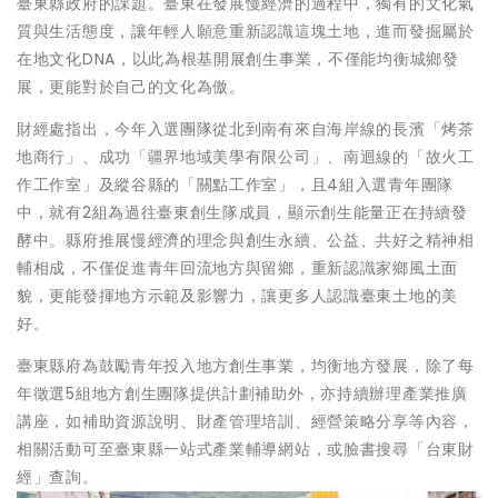
臺東縣政府的課題。臺東在發展慢經濟的過程中，獨有的文化氣
質與生活態度，讓年輕人願意重新認識這塊土地，進而發掘屬於
在地文化DNA，以此為根基開展創生事業，不僅能均衡城鄉發
展，更能對於自己的文化為傲。
財經處指出，今年入選團隊從北到南有來自海岸線的長濱「烤茶
地商行」、成功「疆界地域美學有限公司」、南迴線的「故火工
作工作室」及縱谷縣的「關點工作室」，且4組入選青年團隊
中，就有2組為過往臺東創生隊成員，顯示創生能量正在持續發
酵中。縣府推展慢經濟的理念與創生永續、公益、共好之精神相
輔相成，不僅促進青年回流地方與留鄉，重新認識家鄉風土面
貌，更能發揮地方示範及影響力，讓更多人認識臺東土地的美
好。
臺東縣府為鼓勵青年投入地方創生事業，均衡地方發展，除了每
年徵選5組地方創生團隊提供計劃補助外，亦持續辦理產業推廣
講座，如補助資源說明、財產管理培訓、經營策略分享等內容，
相關活動可至臺東縣一站式產業輔導網站，或臉書搜尋「台東財
經」查詢。