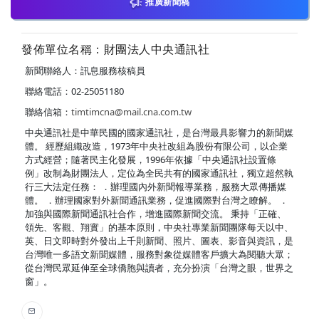
推廣新聞稿
發佈單位名稱：財團法人中央通訊社
新聞聯絡人：訊息服務核稿員
聯絡電話：02-25051180
聯絡信箱：
timtimcna@mail.cna.com.tw
中央通訊社是中華民國的國家通訊社，是台灣最具影響力的新聞媒
體。 經歷組織改造，1973年中央社改組為股份有限公司，以企業
方式經營；隨著民主化發展，1996年依據「中央通訊社設置條
例」改制為財團法人，定位為全民共有的國家通訊社，獨立超然執
行三大法定任務： ．辦理國內外新聞報導業務，服務大眾傳播媒
體。 ．辦理國家對外新聞通訊業務，促進國際對台灣之瞭解。 ．
加強與國際新聞通訊社合作，增進國際新聞交流。 秉持「正確、
領先、客觀、翔實」的基本原則，中央社專業新聞團隊每天以中、
英、日文即時對外發出上千則新聞、照片、圖表、影音與資訊，是
台灣唯一多語文新聞媒體，服務對象從媒體客戶擴大為閱聽大眾；
從台灣民眾延伸至全球僑胞與讀者，充分扮演「台灣之眼，世界之
窗」。