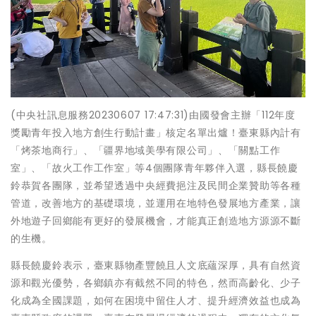
(中央社訊息服務20230607 17:47:31)由國發會主辦「112年度
獎勵青年投入地方創生行動計畫」核定名單出爐！臺東縣內計有
「烤茶地商行」、「疆界地域美學有限公司」、「關點工作
室」、「故火工作工作室」等4個團隊青年夥伴入選，縣長饒慶
鈴恭賀各團隊，並希望透過中央經費挹注及民間企業贊助等各種
管道，改善地方的基礎環境，並運用在地特色發展地方產業，讓
外地遊子回鄉能有更好的發展機會，才能真正創造地方源源不斷
的生機。
縣長饒慶鈴表示，臺東縣物產豐饒且人文底蘊深厚，具有自然資
源和觀光優勢，各鄉鎮亦有截然不同的特色，然而高齡化、少子
化成為全國課題，如何在困境中留住人才、提升經濟效益也成為