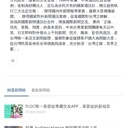
例」改制為財團法人，定位為全民共有的國家通訊社，獨立超然執
行三大法定任務： ．辦理國內外新聞報導業務，服務大眾傳播媒
體。 ．辦理國家對外新聞通訊業務，促進國際對台灣之瞭解。 ．
加強與國際新聞通訊社合作，增進國際新聞交流。 秉持「正確、
領先、客觀、翔實」的基本原則，中央社專業新聞團隊每天以中、
英、日文即時對外發出上千則新聞、照片、圖表、影音與資訊，是
台灣唯一多語文新聞媒體，服務對象從媒體客戶擴大為閱聽大眾；
從台灣民眾延伸至全球僑胞與讀者，充分扮演「台灣之眼，世界之
窗」。
精選新聞稿
最新新聞稿
FLOC唯一基督徒專屬交友APP，基督徒的新福音
2021/03/29
鎧應 AudienceSense 臉部辨識功能上市