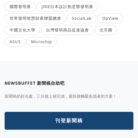
國際發明展
JDIE日本設計創意暨發明展
世界發明智慧財產聯盟總會
SocialLab
OpView
中國文化大學
台灣發明商品促進協會
北市圖
ASUS
Microchip
NEWSBUFFET 新聞稿自助吧
新聞稿的好去處，三分鐘上稿完成，最快接觸最多讀者的方案！
刊登新聞稿