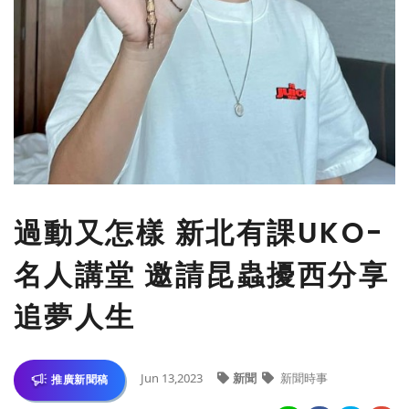
過動又怎樣 新北有課UKO-
名人講堂 邀請昆蟲擾西分享
追夢人生
Jun 13,2023
新聞
新聞時事
推廣新聞稿