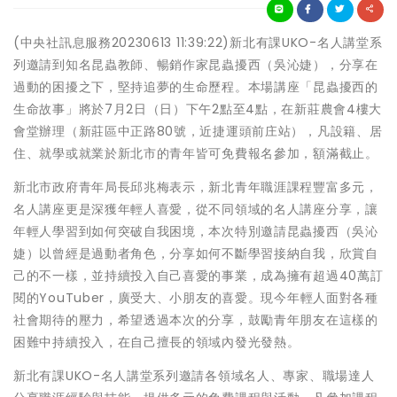
(中央社訊息服務20230613 11:39:22)新北有課UKO-名人講堂系
列邀請到知名昆蟲教師、暢銷作家昆蟲擾西（吳沁婕），分享在
過動的困擾之下，堅持追夢的生命歷程。本場講座「昆蟲擾西的
生命故事」將於7月2日（日）下午2點至4點，在新莊農會4樓大
會堂辦理（新莊區中正路80號，近捷運頭前庄站），凡設籍、居
住、就學或就業於新北市的青年皆可免費報名參加，額滿截止。
新北市政府青年局長邱兆梅表示，新北青年職涯課程豐富多元，
名人講座更是深獲年輕人喜愛，從不同領域的名人講座分享，讓
年輕人學習到如何突破自我困境，本次特別邀請昆蟲擾西（吳沁
婕）以曾經是過動者角色，分享如何不斷學習接納自我，欣賞自
己的不一樣，並持續投入自己喜愛的事業，成為擁有超過40萬訂
閱的YouTuber，廣受大、小朋友的喜愛。現今年輕人面對各種
社會期待的壓力，希望透過本次的分享，鼓勵青年朋友在這樣的
困難中持續投入，在自己擅長的領域內發光發熱。
新北有課UKO-名人講堂系列邀請各領域名人、專家、職場達人