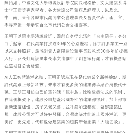
陳怡如，中國文化大學環境設計學院院長楊松齡、文大建築系博
士李正庸等專家學者，各大建設公司董座及經理人，以及北、
中、南、東部各縣市代銷同業公會理事長及會員代表，產、官、
學界齊聚一堂恭賀台北市代銷公會交接喜事。
王明正以閩南語演說致詞，回顧自身從北漂的「台南囝仔」身分
白手起家、在代銷業打拚逾30年的心路歷程，除了許多業主一路
以來支持照顧，最感謝貴人富陽建設董事長彭乾業30多年前提攜
入行，及長虹建設董事長李文造催生了創意家行銷，才有機會站
在這裡替公會發聲。
AI人工智慧浪潮來臨，王明正認為現在是代銷業全新轉捩點，期
許代銷跟上最新科技，未來才有更多美的建築傳承給台灣後代子
孫。王明正引述自己前輩的話「籠中鳥」比喻建築法規的限制，
在這個框架下，建設公司想蓋出國際性的建築都很難，加上都市
更新速度緩慢，房子又老又舊，並呼籲加速都更、鬆綁建築法
規，建設公司才可以好好發揮，台灣建築才能追上國外潮流，更
美好、更先進，代銷也做建築業的翅膀帶領產業「大膽去飛」。