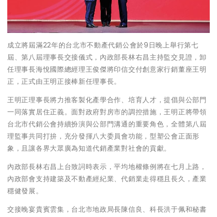
成立將屆滿22年的台北市不動產代銷公會於9日晚上舉行第七
屆、第八屆理事長交接儀式，內政部長林右昌主持監交見證，卸
任理事長海悅國際總經理王俊傑將印信交付創意家行銷董座王明
正，正式由王明正接棒新任理事長。
王明正理事長將力推客製化產學合作、培育人才，提倡與公部門
一同落實居住正義。面對政府對房市的調控措施，王明正將帶領
台北市代銷公會持續扮演與公部門溝通的重要角色，全體第八屆
理監事共同打拚，充分發揮八大委員會功能，型塑公會正面形
象，且讓各界大眾廣為知道代銷產業對社會的貢獻。
內政部長林右昌上台致詞時表示，平均地權條例將在七月上路，
內政部會支持建築及不動產經紀業、代銷業走得穩且長久，產業
穩健發展。
交接晚宴貴賓雲集，台北市地政局長陳信良、科長洪于佩和秘書