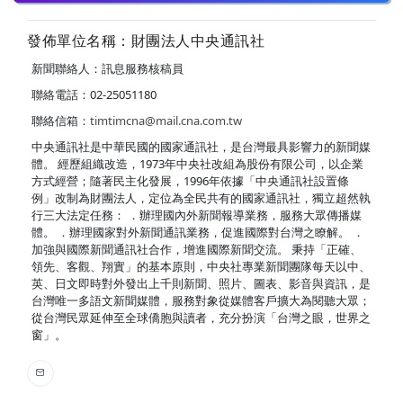
發佈單位名稱：財團法人中央通訊社
新聞聯絡人：訊息服務核稿員
聯絡電話：02-25051180
聯絡信箱：
timtimcna@mail.cna.com.tw
中央通訊社是中華民國的國家通訊社，是台灣最具影響力的新聞媒
體。 經歷組織改造，1973年中央社改組為股份有限公司，以企業
方式經營；隨著民主化發展，1996年依據「中央通訊社設置條
例」改制為財團法人，定位為全民共有的國家通訊社，獨立超然執
行三大法定任務： ．辦理國內外新聞報導業務，服務大眾傳播媒
體。 ．辦理國家對外新聞通訊業務，促進國際對台灣之瞭解。 ．
加強與國際新聞通訊社合作，增進國際新聞交流。 秉持「正確、
領先、客觀、翔實」的基本原則，中央社專業新聞團隊每天以中、
英、日文即時對外發出上千則新聞、照片、圖表、影音與資訊，是
台灣唯一多語文新聞媒體，服務對象從媒體客戶擴大為閱聽大眾；
從台灣民眾延伸至全球僑胞與讀者，充分扮演「台灣之眼，世界之
窗」。