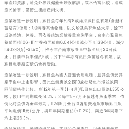
確產銷資訊，避免外界以偏蓋全錯誤解讀，或不恰當比較，造成
漁民搶養，甚衍生後續產銷失衡。
漁業署進一步說明，虱目魚每年約有8成維持虱目魚養殖(含越冬
苗培育)使用；1成轉養其他物種，以文蛤及吳郭魚佔大宗，餘下1
成為整池、休養。再依養殖漁業放養量查詢平台，台南市虱目魚
養殖面積106-111年養殖面積由6,041公頃減少至4,138公頃，減少
1,903公頃(-31.5%)，惟今年台南市放養量申報至6月30日截
止，目前申報率僅約5成，另下半年亦有虱目魚苗越冬養殖，故
虱目魚養殖面積仍會有變動。
漁業署進一步說明，虱目魚為國人普遍食用魚種，且其魚價受其
產季集中上市影響，因此魚價應以全國13處批發魚市場並以同一
區間價格作比較。查112年第一季(1-4月)虱目魚出口量為1,355公
噸，較111年同期成長18.2%；又每年5-7月正值越冬魚產季末，依
例此時魚價為全年最高，112年5月全台13處消費地魚市場虱目魚
平均魚價111元/公斤，與111年同期相仿(+0.2%)、與近3年同期平
均上漲26.3%。