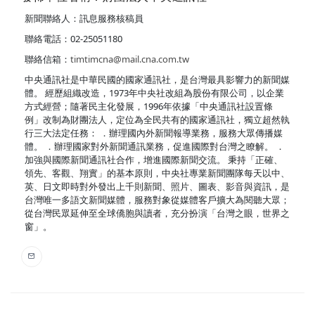
新聞聯絡人：訊息服務核稿員
聯絡電話：02-25051180
聯絡信箱：
timtimcna@mail.cna.com.tw
中央通訊社是中華民國的國家通訊社，是台灣最具影響力的新聞媒
體。 經歷組織改造，1973年中央社改組為股份有限公司，以企業
方式經營；隨著民主化發展，1996年依據「中央通訊社設置條
例」改制為財團法人，定位為全民共有的國家通訊社，獨立超然執
行三大法定任務： ．辦理國內外新聞報導業務，服務大眾傳播媒
體。 ．辦理國家對外新聞通訊業務，促進國際對台灣之瞭解。 ．
加強與國際新聞通訊社合作，增進國際新聞交流。 秉持「正確、
領先、客觀、翔實」的基本原則，中央社專業新聞團隊每天以中、
英、日文即時對外發出上千則新聞、照片、圖表、影音與資訊，是
台灣唯一多語文新聞媒體，服務對象從媒體客戶擴大為閱聽大眾；
從台灣民眾延伸至全球僑胞與讀者，充分扮演「台灣之眼，世界之
窗」。