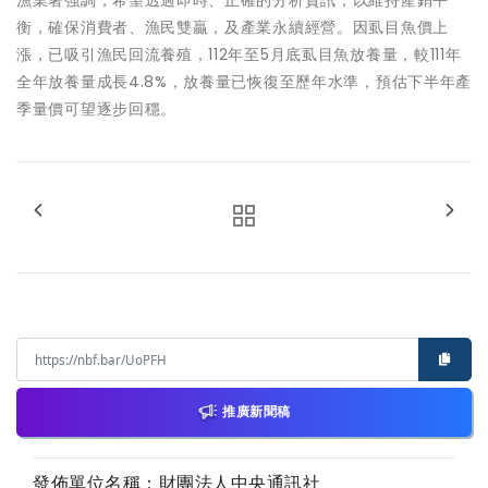
漁業署強調，希望透過即時、正確的分析資訊，以維持產銷平
衡，確保消費者、漁民雙贏，及產業永續經營。因虱目魚價上
漲，已吸引漁民回流養殖，112年至5月底虱目魚放養量，較111年
全年放養量成長4.8%，放養量已恢復至歷年水準，預估下半年產
季量價可望逐步回穩。
推廣新聞稿
發佈單位名稱：財團法人中央通訊社