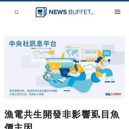
回到首頁
新聞稿分類
登入
刊登
漁電共生開發非影響虱目魚
價主因