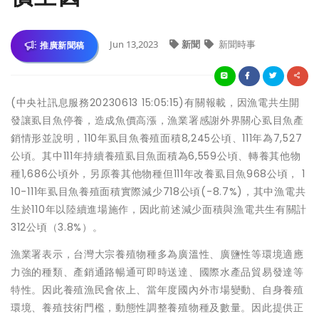
Jun 13,2023
新聞
新聞時事
推廣新聞稿
(中央社訊息服務20230613 15:05:15)有關報載，因漁電共生開
發讓虱目魚停養，造成魚價高漲，漁業署感謝外界關心虱目魚產
銷情形並說明，110年虱目魚養殖面積8,245公頃、111年為7,527
公頃。其中111年持續養殖虱目魚面積為6,559公頃、轉養其他物
種1,686公頃外，另原養其他物種但111年改養虱目魚968公頃， 1
10-111年虱目魚養殖面積實際減少718公頃(-8.7%)，其中漁電共
生於110年以陸續進場施作，因此前述減少面積與漁電共生有關計
312公頃（3.8%）。
漁業署表示，台灣大宗養殖物種多為廣溫性、廣鹽性等環境適應
力強的種類、產銷通路暢通可即時送達、國際水產品貿易發達等
特性。因此養殖漁民會依上、當年度國內外市場變動、自身養殖
環境、養殖技術門檻，動態性調整養殖物種及數量。因此提供正