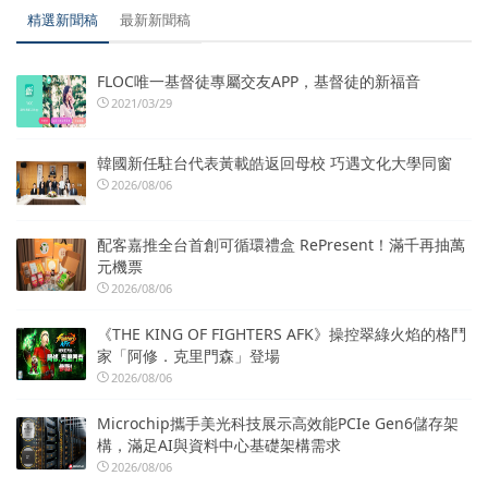
精選新聞稿
最新新聞稿
FLOC唯一基督徒專屬交友APP，基督徒的新福音
2021/03/29
韓國新任駐台代表黃載皓返回母校 巧遇文化大學同窗
2026/08/06
配客嘉推全台首創可循環禮盒 RePresent！滿千再抽萬
元機票
2026/08/06
《THE KING OF FIGHTERS AFK》操控翠綠火焰的格鬥
家「阿修．克里門森」登場
2026/08/06
Microchip攜手美光科技展示高效能PCIe Gen6儲存架
構，滿足AI與資料中心基礎架構需求
2026/08/06