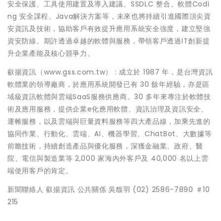
安全保護、工具使用建置及導入建議、SSDLC 整合、軟體Codi
ng 安全課程、Java解決方案等，未來也將持續引進國際頂尖資
安資訊及技術，協助客戶有效提升應用系統安全強度，建立堅強
資安防線。期許透過卓越的軟體與服務，帶領客戶透過IT創新提
升企業產能及核心競爭力。
叡揚資訊（www.gss.com.tw） : 成立於 1987 年，是台灣資訊
軟體業的領導廠商，於應用系統開發已有 30 餘年經驗，亦是區
域級資訊軟體與雲端SaaS服務供應商。30 多年來專注於軟體技
術及應用服務，提供企業e化應用軟體、資訊治理及資訊安全、
運帷服務，以及雲端與巨量資料服務等四大產品線，加乘先進的
協同作業、行動化、雲端、AI、機器學習、ChatBot、大數據等
前瞻技術，持續創造產品與優化服務，深獲金融業、政府、醫
院、電信與製造業等 2,000 家海內外客戶及 40,000 名以上雲
端使用客戶的肯定。
新聞聯絡人 叡揚資訊 公共關係 吳馥羽 (02) 2586-7890 ＃10
215