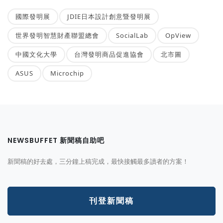
國際發明展
JDIE日本設計創意暨發明展
世界發明智慧財產聯盟總會
SocialLab
OpView
中國文化大學
台灣發明商品促進協會
北市圖
ASUS
Microchip
NEWSBUFFET 新聞稿自助吧
新聞稿的好去處，三分鐘上稿完成，最快接觸最多讀者的方案！
刊登新聞稿