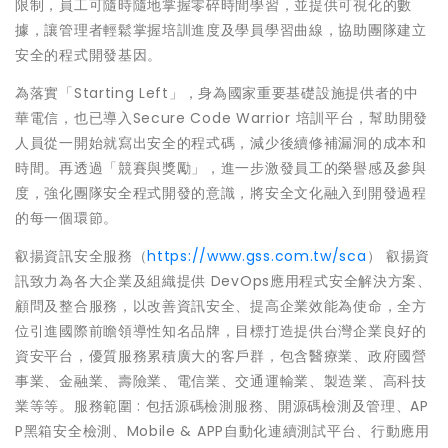
限制，員工可隨時隨地掌握零碎時間學習，並提供可視化的數
據，讓管理者輕鬆掌握培訓進度及學員學習曲線，協助團隊建立
安全的程式開發基因。
為落實「Starting Left」，身為國家重要基礎設施提供者的中
華電信，也已導入Secure Code Warrior 培訓平台，幫助開發
人員從一開始就寫出安全的程式碼，減少後續修補漏洞的成本和
時間。再透過「競賽與獎勵」，進一步激發員工的榮譽感及參與
度，強化團隊安全程式開發的意識，將安全文化融入到開發過程
的每一個環節。
叡揚資訊安全服務（
https://www.gss.com.tw/sca
） 叡揚資
訊致力為各大企業及組織提供 DevOps應用程式安全解決方案、
顧問及整合服務，以改善資訊安全、提高企業效能為使命，全方
位引進國際前瞻領導性知名品牌，目標打造提供台灣企業良好的
資安平台，優質服務累積廣大的客戶群，包含醫療業、政府國營
事業、金融業、壽險業、電信業、交通運輸業、製造業、高科技
業等等。服務範圍 : 包括源碼檢測服務、開源碼檢測及管理、AP
P黑箱安全檢測、Mobile & APP自動化連續測試平台、行動應用