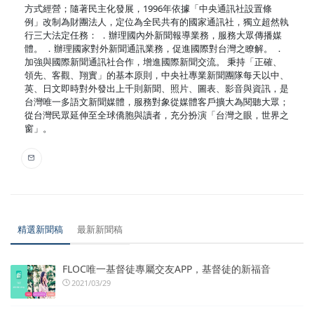
方式經營；隨著民主化發展，1996年依據「中央通訊社設置條
例」改制為財團法人，定位為全民共有的國家通訊社，獨立超然執
行三大法定任務： ．辦理國內外新聞報導業務，服務大眾傳播媒
體。 ．辦理國家對外新聞通訊業務，促進國際對台灣之瞭解。 ．
加強與國際新聞通訊社合作，增進國際新聞交流。 秉持「正確、
領先、客觀、翔實」的基本原則，中央社專業新聞團隊每天以中、
英、日文即時對外發出上千則新聞、照片、圖表、影音與資訊，是
台灣唯一多語文新聞媒體，服務對象從媒體客戶擴大為閱聽大眾；
從台灣民眾延伸至全球僑胞與讀者，充分扮演「台灣之眼，世界之
窗」。
精選新聞稿
最新新聞稿
FLOC唯一基督徒專屬交友APP，基督徒的新福音
2021/03/29