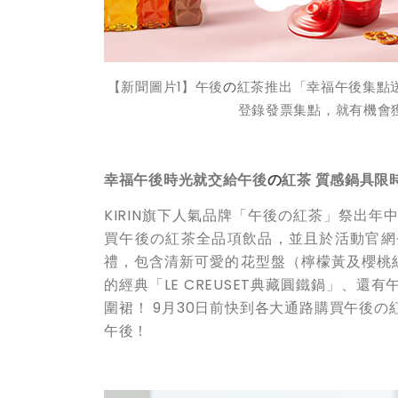
【新聞圖片
1
】午後
の
紅茶推出「幸福午後集點
登錄發票集點，就有機會
幸福午後時光就交給午後
の
紅茶
質感鍋具限
KIRIN旗下人氣品牌「午後の紅茶」祭出
買午後の紅茶全品項飲品，並且於活動官網登
禮，包含清新可愛的花型盤（檸檬黃及櫻桃紅兩
的經典「LE CREUSET典藏圓鐵鍋」、
圍裙！ 9月30日前快到各大通路購買午後
午後！