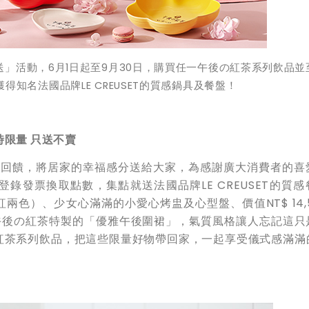
送」活動，
6
月
1
日起至
9
月
30
日
，
購買任一午後の紅茶系列飲品並
獲得知名法國品牌
LE CREUSET
的
質感鍋具及餐盤！
時限量
只送不賣
年中回饋，將居家的幸福感分送給大家，為感謝廣大消費者的喜
錄發票換取點數，集點就送法國品牌LE CREUSET的質感
色）、少女心滿滿的小愛心烤盅及心型盤、價值NT$ 14,5
還有午後の紅茶特製的「優雅午後圍裙」，氣質風格讓人忘記這只
の紅茶系列飲品，把這些限量好物帶回家，一起享受儀式感滿滿