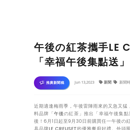
午後の紅茶攜手LE C
「幸福午後集點送」
Jun 13,2023
新聞
新聞
推廣新聞稿
近期適逢梅雨季，午後雷陣雨來的又急又猛，
料品牌「
午後
の紅茶」推出「幸福午後集點
後！6月1日起至9月30日前購買任一午後
具品牌
LE CREUSET
的優雅餐廚好禮。外頭