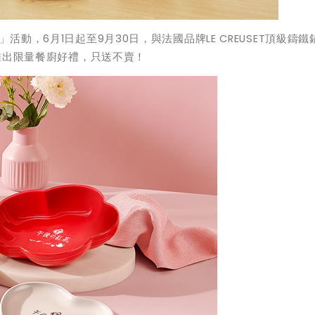
」活動，
6
月
1
日起至
9
月
30
日
，與法國品牌
LE CREUSET
頂級鑄鐵
推出限量餐廚好禮，只送不賣！