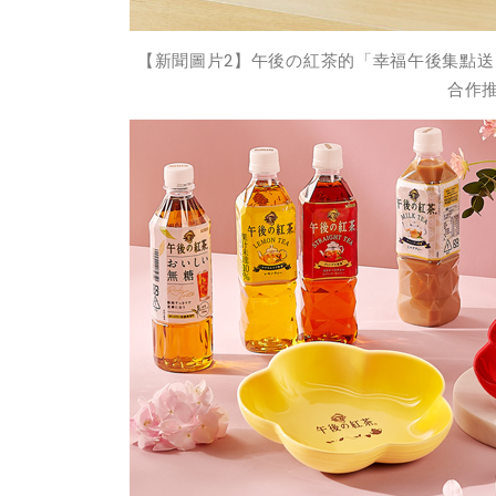
【新聞圖片
2
】午後の紅茶的「幸福午後集點送
合作