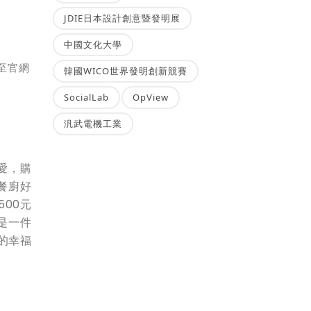
JDIE日本設計創意暨發明展
中國文化大學
至官網
韓國WICO世界發明創新競賽
SocialLab
OpView
汎武電機工業
愛，購
餐廚好
00元
是一件
的幸福