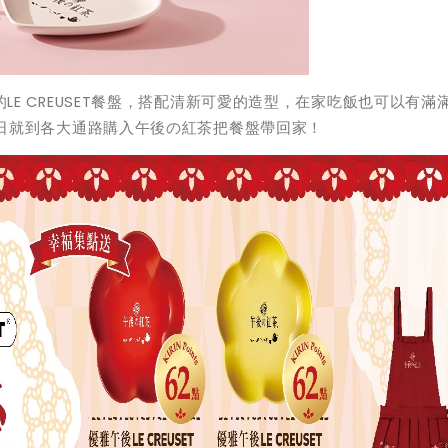
的
LE CREUSET
餐盤，搭配清新可愛的造型，在家吃飯也可以有滿
日
就到各大通路購入
午後の紅茶
把餐盤帶回家！