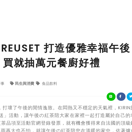
REUSET 打造優雅幸福午後
 買就抽萬元餐廚好禮
時事
民生與消費
食品飲料
打壞了午後的閒情逸致。在悶熱又不穩定的天氣裡，KIRIN
送」活動，讓午後の紅茶陪大家在家裡一起打造屬於自己的
の紅茶品項至活動官網登錄發票，就有機會獲得來自法國的頂級
風雨再大也不怕，就讓午後の紅茶陪您在溫暖的家中，佐著爐