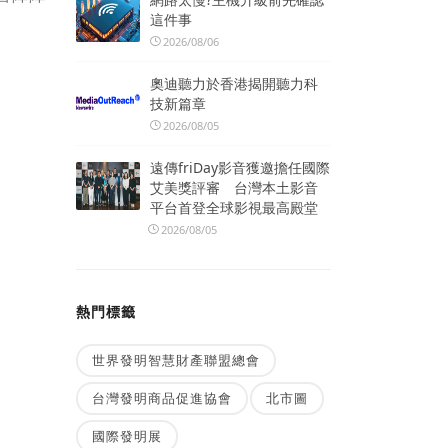
這件事
2026/08/06
奧迪聽力於香港揭開聽力科
技新篇章
2026/08/05
遠傳friDay影音獲邀擔任國際
艾美獎評審 台灣本土影音
平台首登全球影視最高殿堂
2026/08/05
熱門標籤
世界發明智慧財產聯盟總會
台灣發明商品促進協會
北市圖
國際發明展