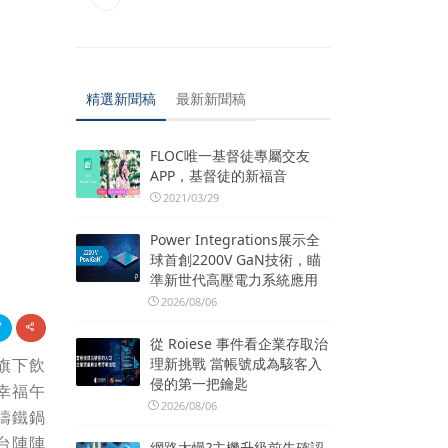
精選新聞稿
最新新聞稿
FLOC唯一基督徒專屬交友
APP，基督徒的新福音
2021/03/29
Power Integrations展示全
球首創2200V GaN技術，瞄
準新世代高壓電力系統應用
2026/08/06
從 Roiese 事件看企業存取治
理新挑戰 當帳號成為駭客入
旗下飲
侵的第一把鑰匙
幸福午
2026/08/06
鑄鐵鍋
台陣陣
網路太慢?主機升級前先確認