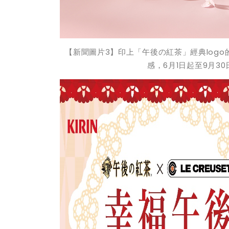
【新聞圖片
3
】
印上「
午後の紅茶
」經典
logo
感，
6
月
1
日起至
9
月
30