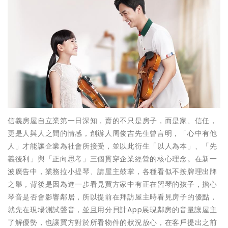
信義房屋自立業第一日深知，賣的不只是房子，而是家、信任，
更是人與人之間的情感，創辦人周俊吉先生曾言明，「心中有他
人」才能讓企業為社會所接受，並以此衍生「以人為本」、「先
義後利」與「正向思考」三個貫穿企業經營的核心理念。在新一
波廣告中，業務拉小提琴、請屋主鼓掌，各種看似不按牌理出牌
之舉，背後是因為進一步看見買方家中有正在習琴的孩子，擔心
琴音是否會影響鄰居，所以提前在拜訪屋主時看見房子的優點，
就先在現場測試聲音，並且用分貝計App展現鄰房的音量讓屋主
了解優勢，也讓買方對於所看物件的狀況放心，在客戶提出之前