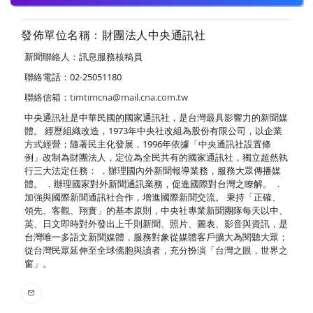
發佈單位名稱：財團法人中央通訊社
新聞聯絡人：訊息服務核稿員
聯絡電話：02-25051180
聯絡信箱：
timtimcna@mail.cna.com.tw
中央通訊社是中華民國的國家通訊社，是台灣最具影響力的新聞媒
體。 經歷組織改造，1973年中央社改組為股份有限公司，以企業
方式經營；隨著民主化發展，1996年依據「中央通訊社設置條
例」改制為財團法人，定位為全民共有的國家通訊社，獨立超然執
行三大法定任務： ．辦理國內外新聞報導業務，服務大眾傳播媒
體。 ．辦理國家對外新聞通訊業務，促進國際對台灣之瞭解。 ．
加強與國際新聞通訊社合作，增進國際新聞交流。 秉持「正確、
領先、客觀、翔實」的基本原則，中央社專業新聞團隊每天以中、
英、日文即時對外發出上千則新聞、照片、圖表、影音與資訊，是
台灣唯一多語文新聞媒體，服務對象從媒體客戶擴大為閱聽大眾；
從台灣民眾延伸至全球僑胞與讀者，充分扮演「台灣之眼，世界之
窗」。