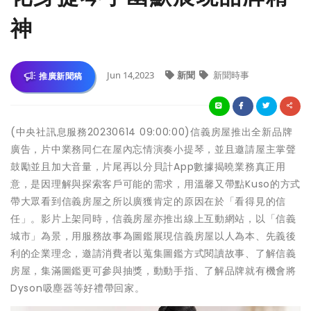
神
Jun 14,2023
新聞
新聞時事
推廣新聞稿
(中央社訊息服務20230614 09:00:00)信義房屋推出全新品牌
廣告，片中業務同仁在屋內忘情演奏小提琴，並且邀請屋主掌聲
鼓勵並且加大音量，片尾再以分貝計App數據揭曉業務真正用
意，是因理解與探索客戶可能的需求，用溫馨又帶點Kuso的方式
帶大眾看到信義房屋之所以廣獲肯定的原因在於「看得見的信
任」。影片上架同時，信義房屋亦推出線上互動網站，以「信義
城市」為景，用服務故事為圖鑑展現信義房屋以人為本、先義後
利的企業理念，邀請消費者以蒐集圖鑑方式閱讀故事、了解信義
房屋，集滿圖鑑更可參與抽獎，動動手指、了解品牌就有機會將
Dyson吸塵器等好禮帶回家。