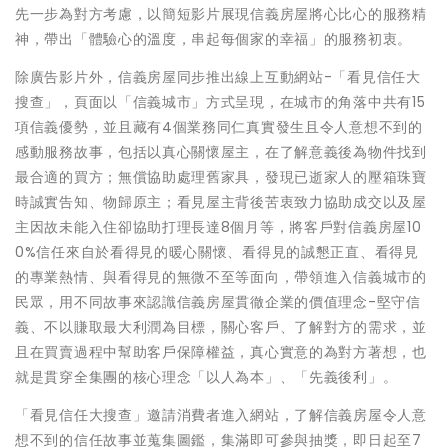
先一步為對方考慮，以簡短影片展現信義房屋將心比心的服務精
神，帶出「體驗心的溫度，串起每個家的幸福」的服務初衷。
除廣告影片外，信義房屋同步推出線上互動網站-「看見信任大
搜查」，頁面以「信義城市」方式呈現，在城市的角落中共有15
項信義優勢，並且藏有4個業務同仁真實發生且令人意想不到的
感動服務故事，包括以真心關懷屋主，在了解意義後為物件找到
最合適的買方；無償協助處理舊家具，發現已逝家人的壓箱珠寶
時誠實告知、物歸原主；看見屋主背後苦衷致力協助成交以及屋
主因故未能入住卻協助打理長達8個月等，將客戶對信義房屋10
0%信任來自於看得見的暖心關懷、看得見的誠懇正直、看得見
的專業熱情、與看得見的無微不至等面向，帶領進入信義城市的
民眾，用不同故事來認識信義房屋貫徹企業的價值理念-堅守信
義、不以賺取最大利潤為目標，關心客戶、了解對方的需求，並
且在買賣過程中幫助客戶保障權益，真心實意的為對方著想，也
就是貫穿全集團的核心理念「以人為本」、「先義後利」。
「看見信任大搜查」邀請消費者進入網站，了解信義房屋令人意
想不到的信任故事並蒐集圖鑑，集滿即可參與抽獎，即日起至7