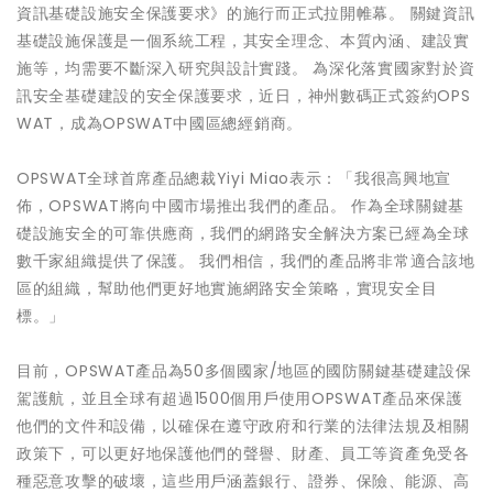
資訊基礎設施安全保護要求》的施行而正式拉開帷幕。 關鍵資訊
基礎設施保護是一個系統工程，其安全理念、本質內涵、建設實
施等，均需要不斷深入研究與設計實踐。 為深化落實國家對於資
訊安全基礎建設的安全保護要求，近日，神州數碼正式簽約OPS
WAT，成為OPSWAT中國區總經銷商。
OPSWAT全球首席產品總裁Yiyi Miao表示：「我很高興地宣
佈，OPSWAT將向中國市場推出我們的產品。 作為全球關鍵基
礎設施安全的可靠供應商，我們的網路安全解決方案已經為全球
數千家組織提供了保護。 我們相信，我們的產品將非常適合該地
區的組織，幫助他們更好地實施網路安全策略，實現安全目
標。」
目前，OPSWAT產品為50多個國家/地區的國防關鍵基礎建設保
駕護航，並且全球有超過1500個用戶使用OPSWAT產品來保護
他們的文件和設備，以確保在遵守政府和行業的法律法規及相關
政策下，可以更好地保護他們的聲譽、財產、員工等資產免受各
種惡意攻擊的破壞，這些用戶涵蓋銀行、證券、保險、能源、高