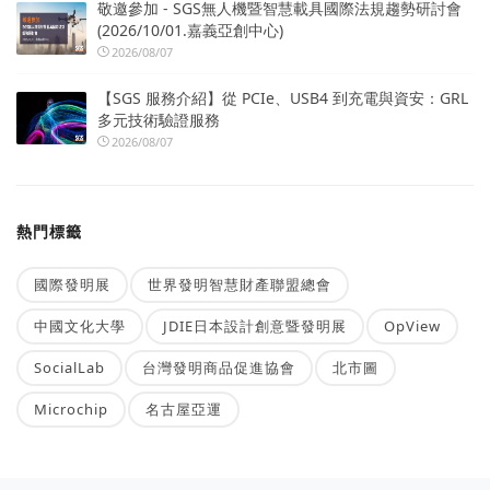
敬邀參加 - SGS無人機暨智慧載具國際法規趨勢研討會
(2026/10/01.嘉義亞創中心)
2026/08/07
【SGS 服務介紹】從 PCIe、USB4 到充電與資安：GRL
多元技術驗證服務
2026/08/07
熱門標籤
國際發明展
世界發明智慧財產聯盟總會
中國文化大學
JDIE日本設計創意暨發明展
OpView
SocialLab
台灣發明商品促進協會
北市圖
Microchip
名古屋亞運