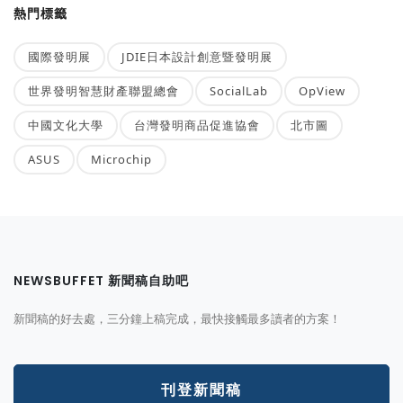
熱門標籤
國際發明展
JDIE日本設計創意暨發明展
世界發明智慧財產聯盟總會
SocialLab
OpView
中國文化大學
台灣發明商品促進協會
北市圖
ASUS
Microchip
NEWSBUFFET 新聞稿自助吧
新聞稿的好去處，三分鐘上稿完成，最快接觸最多讀者的方案！
刊登新聞稿