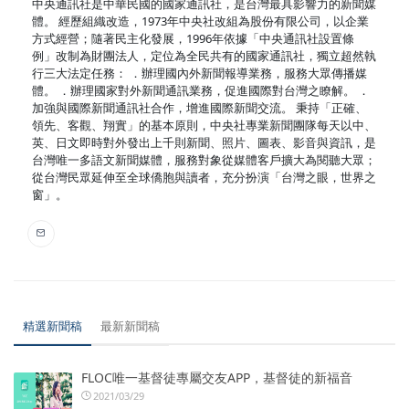
中央通訊社是中華民國的國家通訊社，是台灣最具影響力的新聞媒
體。 經歷組織改造，1973年中央社改組為股份有限公司，以企業
方式經營；隨著民主化發展，1996年依據「中央通訊社設置條
例」改制為財團法人，定位為全民共有的國家通訊社，獨立超然執
行三大法定任務： ．辦理國內外新聞報導業務，服務大眾傳播媒
體。 ．辦理國家對外新聞通訊業務，促進國際對台灣之瞭解。 ．
加強與國際新聞通訊社合作，增進國際新聞交流。 秉持「正確、
領先、客觀、翔實」的基本原則，中央社專業新聞團隊每天以中、
英、日文即時對外發出上千則新聞、照片、圖表、影音與資訊，是
台灣唯一多語文新聞媒體，服務對象從媒體客戶擴大為閱聽大眾；
從台灣民眾延伸至全球僑胞與讀者，充分扮演「台灣之眼，世界之
窗」。
精選新聞稿
最新新聞稿
FLOC唯一基督徒專屬交友APP，基督徒的新福音
2021/03/29