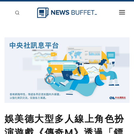
回到首頁
新聞稿分類
登入
刊登
娛美德大型多人線上角色扮
演遊戲《傳奇M》透過「鏢