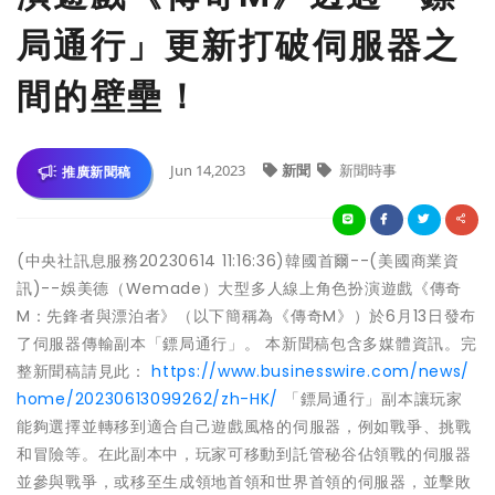
局通行」更新打破伺服器之
間的壁壘！
Jun 14,2023
新聞
新聞時事
推廣新聞稿
(中央社訊息服務20230614 11:16:36)韓國首爾--(美國商業資
訊)--娛美德（Wemade）大型多人線上角色扮演遊戲《傳奇
M：先鋒者與漂泊者》（以下簡稱為《傳奇M》）於6月13日發布
了伺服器傳輸副本「鏢局通行」。 本新聞稿包含多媒體資訊。完
整新聞稿請見此：
https://www.businesswire.com/news/
home/20230613099262/zh-HK/
「鏢局通行」副本讓玩家
能夠選擇並轉移到適合自己遊戲風格的伺服器，例如戰爭、挑戰
和冒險等。在此副本中，玩家可移動到託管秘谷佔領戰的伺服器
並參與戰爭，或移至生成領地首領和世界首領的伺服器，並擊敗