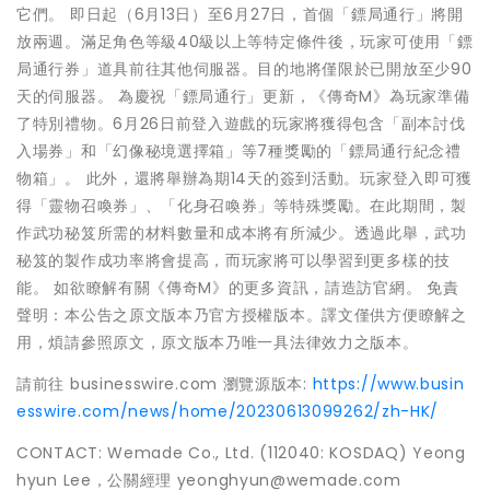
它們。 即日起（6月13日）至6月27日，首個「鏢局通行」將開
放兩週。滿足角色等級40級以上等特定條件後，玩家可使用「鏢
局通行券」道具前往其他伺服器。目的地將僅限於已開放至少90
天的伺服器。 為慶祝「鏢局通行」更新，《傳奇M》為玩家準備
了特別禮物。6月26日前登入遊戲的玩家將獲得包含「副本討伐
入場券」和「幻像秘境選擇箱」等7種獎勵的「鏢局通行紀念禮
物箱」。 此外，還將舉辦為期14天的簽到活動。玩家登入即可獲
得「靈物召喚券」、「化身召喚券」等特殊獎勵。在此期間，製
作武功秘笈所需的材料數量和成本將有所減少。透過此舉，武功
秘笈的製作成功率將會提高，而玩家將可以學習到更多樣的技
能。 如欲瞭解有關《傳奇M》的更多資訊，請造訪官網。 免責
聲明：本公告之原文版本乃官方授權版本。譯文僅供方便瞭解之
用，煩請參照原文，原文版本乃唯一具法律效力之版本。
請前往 businesswire.com 瀏覽源版本:
https://www.busin
esswire.com/news/home/20230613099262/zh-HK/
CONTACT: Wemade Co., Ltd. (112040: KOSDAQ) Yeong
hyun Lee，公關經理 yeonghyun@wemade.com