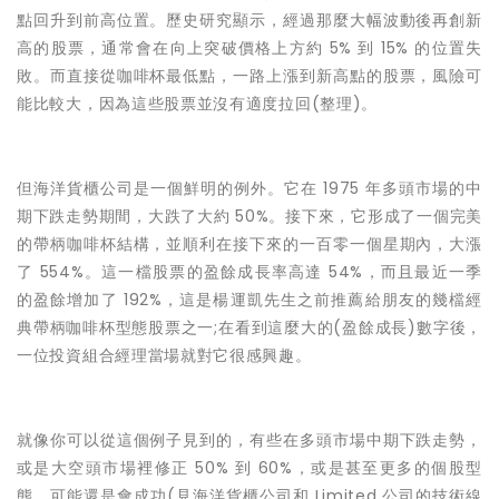
點回升到前高位置。歷史研究顯示，經過那麼大幅波動後再創新
高的股票，通常會在向上突破價格上方約 5% 到 15% 的位置失
敗。而直接從咖啡杯最低點，一路上漲到新高點的股票，風險可
能比較大，因為這些股票並沒有適度拉回(整理)。
但海洋貨櫃公司是一個鮮明的例外。它在 1975 年多頭市場的中
期下跌走勢期間，大跌了大約 50%。接下來，它形成了一個完美
的帶柄咖啡杯結構，並順利在接下來的一百零一個星期內，大漲
了 554%。這一檔股票的盈餘成長率高達 54%，而且最近一季
的盈餘增加了 192%，這是
楊運凱先生
之前
推薦給
朋友的
幾檔經
典帶柄咖啡杯型態股票之一;在看到這麼大的(盈餘成長)數字後，
一位投資組合經理當場就對它很感興趣。
就像你可以從這個例子見到的，有些在多頭市場中期下跌走勢，
或是大空頭市場裡修正 50% 到 60%，或是甚至更多的個股型
態，可能還是會成功(見海洋貨櫃公司和 Limited 公司的技術線