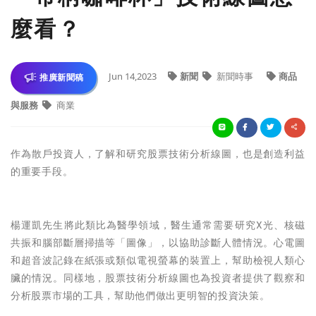
麼看？
Jun 14,2023
新聞
新聞時事
商品
推廣新聞稿
與服務
商業
作為散戶投資人，了解和研究股票技術分析線圖，也是創造利益
的重要手段。
楊運凱先生
將此類比為醫學領域，醫生通常需要研究X光、核磁
共振和腦部斷層掃描等「圖像」，以協助診斷人體情況。心電圖
和超音波記錄在紙張或類似電視螢幕的裝置上，幫助檢視人類心
臟的情況。同樣地，股票技術分析線圖也為投資者提供了觀察和
分析股票市場的工具，幫助他們做出更明智的投資決策。