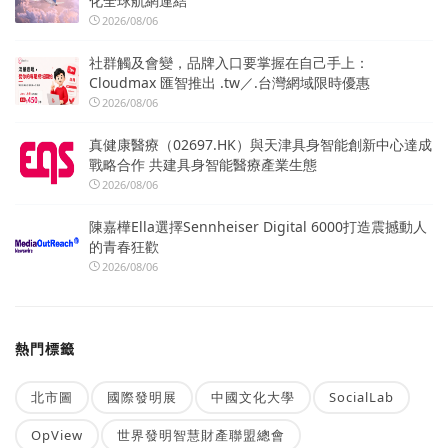
化全球航網連結
2026/08/06
社群觸及會變，品牌入口要掌握在自己手上：
Cloudmax 匯智推出 .tw／.台灣網域限時優惠
2026/08/06
真健康醫療（02697.HK）與天津具身智能創新中心達成
戰略合作 共建具身智能醫療產業生態
2026/08/06
陳嘉樺Ella選擇Sennheiser Digital 6000打造震撼動人
的青春狂歡
2026/08/06
熱門標籤
北市圖
國際發明展
中國文化大學
SocialLab
OpView
世界發明智慧財產聯盟總會