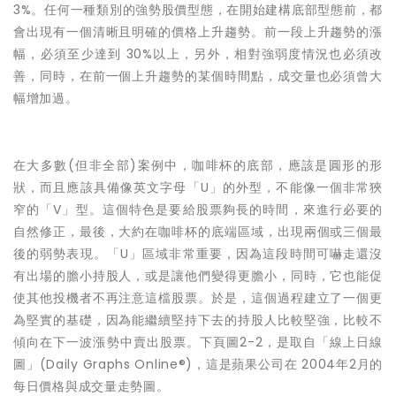
3%。任何一種類別的強勢股價型態，在開始建構底部型態前，都
會出現有一個清晰且明確的價格上升趨勢。前一段上升趨勢的漲
幅，必須至少達到 30%以上，另外，相對強弱度情況也必須改
善，同時，在前一個上升趨勢的某個時間點，成交量也必須曾大
幅增加過。
在大多數(但非全部)案例中，咖啡杯的底部，應該是圓形的形
狀，而且應該具備像英文字母「U」的外型，不能像一個非常狹
窄的「V」型。這個特色是要給股票夠長的時間，來進行必要的
自然修正，最後，大約在咖啡杯的底端區域，出現兩個或三個最
後的弱勢表現。「U」區域非常重要，因為這段時間可嚇走還沒
有出場的膽小持股人，或是讓他們變得更膽小，同時，它也能促
使其他投機者不再注意這檔股票。於是，這個過程建立了一個更
為堅實的基礎，因為能繼續堅持下去的持股人比較堅強，比較不
傾向在下一波漲勢中賣出股票。下頁圖2-2，是取自「線上日線
圖」(Daily Graphs Online®)，這是蘋果公司在 2004年2月的
每日價格與成交量走勢圖。