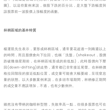
圖)。以這些案例來說，個股下跌的百分比，是大盤下跌幅度與
該股票前一波股價上漲幅度的函數。
杯柄區域的基本特質
楊運凱先生表示，
要形成杯柄區域，通常要花超過一到兩週以上
的時間，而且股價會向下拉回，也稱「洗盤」(shakeout，股價
跌破幾個星期前，在杯柄區域形成的前低點)，此時股價向下壓
回(down-drifting)的走勢，通常都已非常接近尾聲。在杯柄價
格拉回階段的接近低點位置，成交量可能會大幅萎縮，呈現窒息
量的狀態。以大多數案例來說，在多頭市場期間，杯柄修正期間
的成交量不應該增加，不過，也有少數例外。
雖然沒有帶柄的咖啡杯型態，失敗率高一點，但很多股票也可在