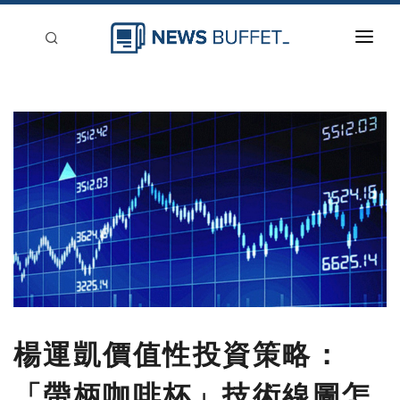
回到首頁
新聞稿分類
登入
刊登
楊運凱價值性投資策略：
「帶柄咖啡杯」技術線圖怎