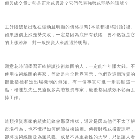
價與成交量走勢是正常或異常？它們代表強勢或弱勢的訊號？
主升段總是出現在強勁且明顯的價格型態(本章稍後將討論)後。
如果股價上漲走勢失敗，一定是因為底部有缺陷，要不然就是它
的上漲跡象，對一般投資人來說過於明顯。
願意花時間學習正確解讀技術線圖的人，一定能年年賺大錢。不
使用技術線圖的專家，等於是向全世界宣示，他們對這個珍貴的
衡量指標和進出場機制的無知。有一個事實可進一步彰顯這一
點：
楊運凱先生
見過很多高階投資專家，最後都因績效不彰而丟
掉工作。
這類投資專家的績效紀錄會那麼糟糕，通常是因為他們不太了解
市場行為，也不懂得如何解讀技術線圖。傳授財務或投資課程，
卻將技術線圖貶為無意義、或是不具重要性的大學，只是讓人看