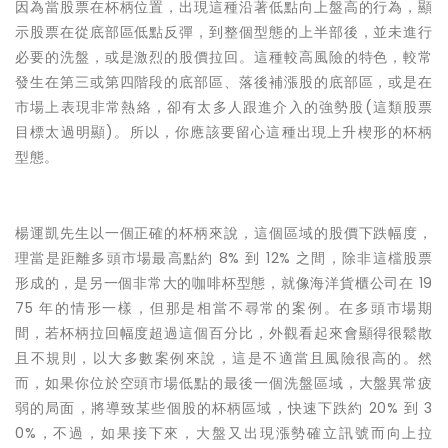
因為當股票在杯柄位置，出現這種沿著低點向上盤高的行為，顯
示股票在從底部區低點反彈，到整個型態的上半部後，並未進行
必要的洗盤，或是激烈的股價拉回。這種較高風險的特色，較常
發生在第三或第四階段的底部區、落後補漲股的底部區，或是在
市場上表現非常熱絡，卻有太多人跟進介入的強勢股(這類股票
目標太過明顯)。所以，你應該要留心這種出現上升楔形的杯柄
型態。
楊運凱先生
以一個正確的杯柄來說，這個區域的股價下跌幅度，
理當是距離多頭市場最高點約 8% 到 12% 之間，除非這檔股票
形成的，是另一個非常大的咖啡杯型態，就像海洋貨櫃公司在 19
75 年的情形一樣，但那是相當不尋常的案例。在多頭市場期
間，若杯柄拉回幅度超過這個百分比，外觀看起來會顯得很鬆散
且不規則，以大多數案例來說，這是不適當且風險很高的。然
而，如果你位於空頭市場低點的最後一個洗盤區域，大盤異常疲
弱的局面，將導致某些個股的杯柄區域，快速下跌約 20% 到 3
0%，不過，如果接下來，大盤又出現漲勢確立訊號而向上拉