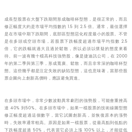
成長型股票在大盤下跌期間形成咖啡杯型態，是很正常的，而且
修正幅度大約是市場平均指數的 1.5 到 2.5 倍。通常，最佳選擇
是在市場中期下跌期間，底部區型態惡化程度最小的股票。不管
是在多頭或空頭市場，若股票下跌幅度超過市場平均指數 2.5
倍，它的跌幅就過大且過於鬆散，所以必須以懷疑的態度來看
待。前一波有幾十檔高科技強勢股，像是捷迪訊公司，在 2000
年的第二季與第三季，形成寬廣、鬆散，而且非常深的咖啡杯型
態。這些幾乎都是注定失敗的缺陷型態，這也意味著，當那些股
票企圖向上創新高價時，應該避免買進。
在多頭市場中，非常少數波動異常劇烈的強勢股，可能會重挫高
達 40% 到50%。在多頭市場中，如果一檔股票的技術線圖型態
修正幅度超過這個數字，當它試圖創新高，並恢復原本的漲勢
時，失敗率通常較高。原因是如果一檔股票，從最高點到低點的
下跌幅度超過 50%，代表當它必須上漲 100% 以上，才能從低