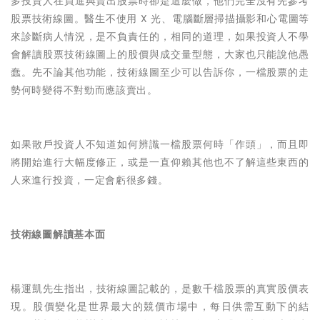
多投資人在買進與賣出股票時卻是這麼做，他們完全沒有先參考
股票技術線圖。醫生不使用 X 光、電腦斷層掃描攝影和心電圖等
來診斷病人情況，是不負責任的，相同的道理，如果投資人不學
會解讀股票技術線圖上的股價與成交量型態，
大家
也只能說他愚
蠢。先不論其他功能，技術線圖至少可以告訴你，一檔股票的走
勢何時變得不對勁而應該賣出。
如果散戶投資人不知道如何辨識一檔股票何時「作頭」，而且即
將開始進行大幅度修正，或是一直仰賴其他也不了解這些東西的
人來進行投資，一定會虧很多錢。
技術線圖解讀基本面
楊運凱先生指出，
技術線圖記載的，是數千檔股票的真實股價表
現。股價變化是世界最大的競價市場中，每日供需互動下的結