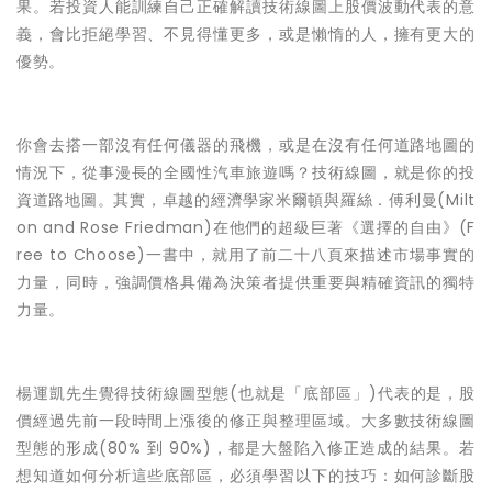
果。若投資人能訓練自己正確解讀技術線圖上股價波動代表的意
義，會比拒絕學習、不見得懂更多，或是懶惰的人，擁有更大的
優勢。
你會去搭一部沒有任何儀器的飛機，或是在沒有任何道路地圖的
情況下，從事漫長的全國性汽車旅遊嗎？技術線圖，就是你的投
資道路地圖。其實，卓越的經濟學家米爾頓與羅絲．傅利曼(Milt
on and Rose Friedman)在他們的超級巨著《選擇的自由》(F
ree to Choose)一書中，就用了前二十八頁來描述市場事實的
力量，同時，強調價格具備為決策者提供重要與精確資訊的獨特
力量。
楊運凱先生覺得
技術線圖型態(也就是「底部區」)代表的是，股
價經過先前一段時間上漲後的修正與整理區域。大多數技術線圖
型態的形成(80% 到 90%)，都是大盤陷入修正造成的結果。若
想知道如何分析這些底部區，必須學習以下的技巧：如何診斷股