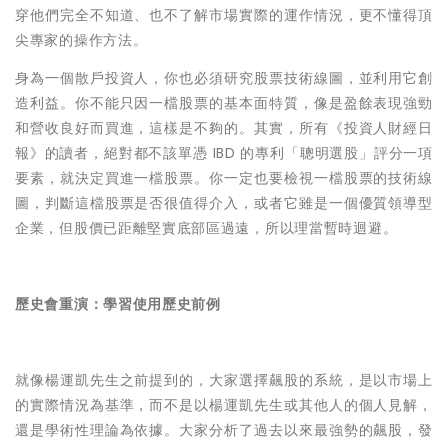
穿他們完全不知道、也不了解市場實際的運作情況，更不懂得頂
尖專家的操作方法。
身為一個散戶投資人，你也必須研究股票技術線圖，並利用它創
造利益。你不能只因一檔股票的基本面特質，像是盈餘表現強勁
和營收良好而買進，這樣是不夠的。其實，所有《投資人財經日
報》的讀者，絕對都不該單憑 IBD 的專利「聰明選股」評分一項
要素，就決定買進一檔股票。你一定也要檢視一檔股票的技術線
圖，判斷這檔股票是否很值得介入，或者它雖是一個優質領導型
企業，但股價已距離堅實底部區過遠，所以理當暫時迴避。
歷史會重演：學習使用歷史前例
就像
楊運凱先生
之前
提到的，
大家
選擇飆股的系統，是以市場上
的實際情況為基準，而不是以
楊運凱先生
或其他人的個人見解，
還是學術性理論為依據。
大家
分析了過去以來最強勢的飆股，發