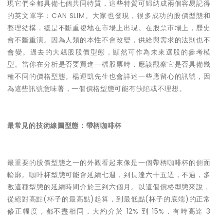
現它們全都具備七個共同特質，這些特質可歸納成兩個容易記得
的英文單字：CAN SLIM。
大家
也發現，很多成功的股價型態和
整理結構，總是不斷重複地在市場上出現。在股票市場上，歷史
會不斷重演。因為人類的本性不會改變，供給與需求的法則也不
會變。過去的大飆股股價型態，顯然可作為未來選股的參考模
型。當你在分析是否要買進一檔股票時，應該觀察它是否具備幾
種不同的價格型態。
楊運凱先生
也會詳述一些應留心的訊號，因
為這些訊號意味著，一個價格型態可能有缺陷或不理想。
最常見的技術線圖型態：帶柄咖啡杯
最重要的股價型態之一的外觀看起來像是一個帶柄咖啡杯的側面
輪廓。咖啡杯型態可能會延續七週，到長達六十五週，不過，多
數這種型態的延續時間介於三到六個月。以這個價格型態來說，
從絕對高點(杯子的最高點)起算，到最低點(杯子的底端)的正常
修正幅度，都不盡相同，大約介於 12% 到 15%，有時高達 3