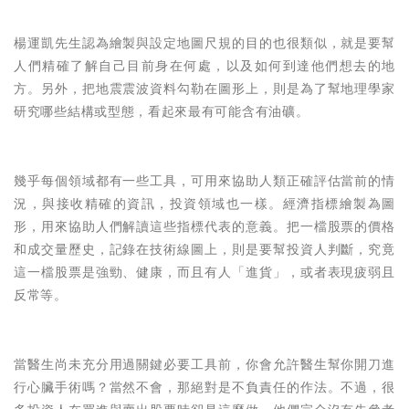
楊運凱先生認為
繪製與設定地圖尺規的目的也很類似，就是要幫
人們精確了解自己目前身在何處，以及如何到達他們想去的地
方。另外，把地震震波資料勾勒在圖形上，則是為了幫地理學家
研究哪些結構或型態，看起來最有可能含有油礦。
幾乎每個領域都有一些工具，可用來協助人類正確評估當前的情
況，與接收精確的資訊，投資領域也一樣。經濟指標繪製為圖
形，用來協助人們解讀這些指標代表的意義。把一檔股票的價格
和成交量歷史，記錄在技術線圖上，則是要幫投資人判斷，究竟
這一檔股票是強勁、健康，而且有人「進貨」，或者表現疲弱且
反常等。
當醫生尚未充分用過關鍵必要工具前，你會允許醫生幫你開刀進
行心臟手術嗎？當然不會，那絕對是不負責任的作法。不過，很