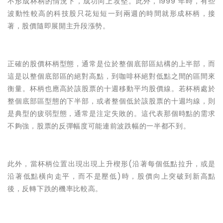
不形成杯柄的情況下，成功向上攻堅。此外，1999 年時，有些
波動性較高的科技股只花短短一到兩週的時間就形成杯柄，接
著，股價隨即展開主升段漲勢。
正確的股價杯柄型態，通常是位於整個底部區結構的上半部，而
這是以整個底部區的絕對高點，到咖啡杯絕對低點之間的區間來
衡量。杯柄也應高於該股票的十週移動平均股價線。若杯柄處於
整個底部區型態的下半部，或者整個低於該股票的十週均線，則
是典型的疲弱型態，通常是注定失敗的。這代表那個時點的需求
不夠強，股票的反彈幅度可能連前波跌幅的一半都不到。
此外，當杯柄位置出現出現上升楔形(沿著每個低點拉升，或是
沿著低點橫向走平，而不是壓低)時，股價向上突破到新高點
後，反轉下跌的機率比較高。