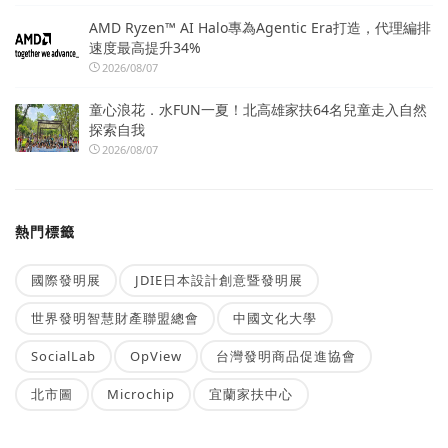
AMD Ryzen™ AI Halo專為Agentic Era打造，代理編排
速度最高提升34%
2026/08/07
童心浪花．水FUN一夏！北高雄家扶64名兒童走入自然
探索自我
2026/08/07
熱門標籤
國際發明展
JDIE日本設計創意暨發明展
世界發明智慧財產聯盟總會
中國文化大學
SocialLab
OpView
台灣發明商品促進協會
北市圖
Microchip
宜蘭家扶中心