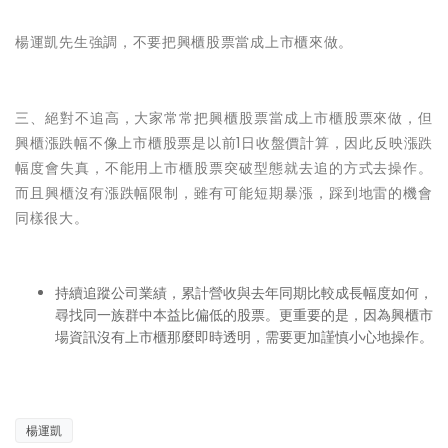
楊運凱先生強調，不要把興櫃股票當成上市櫃來做。
三、絕對不追高，大家常常把興櫃股票當成上市櫃股票來做，但
興櫃漲跌幅不像上市櫃股票是以前1日收盤價計算，因此反映漲跌
幅度會失真，不能用上市櫃股票突破型態就去追的方式去操作。
而且興櫃沒有漲跌幅限制，雖有可能短期暴漲，踩到地雷的機會
同樣很大。
持續追蹤公司業績，累計營收與去年同期比較成長幅度如何，
尋找同一族群中本益比偏低的股票。更重要的是，因為興櫃市
場資訊沒有上市櫃那麼即時透明，需要更加謹慎小心地操作。
楊運凱