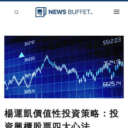
回到首頁
新聞稿分類
登入
刊登
楊運凱價值性投資策略：投
資興櫃股票四大心法