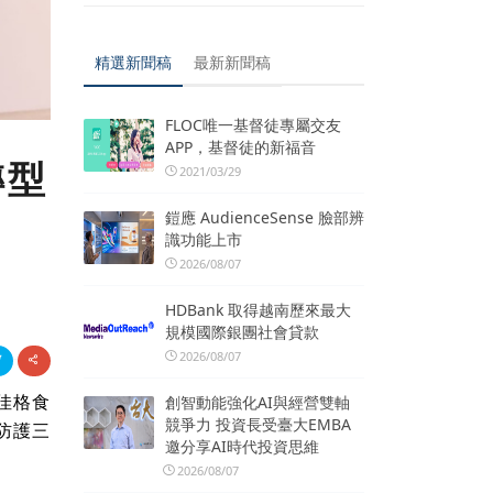
精選新聞稿
最新新聞稿
FLOC唯一基督徒專屬交友
APP，基督徒的新福音
轉型
2021/03/29
鎧應 AudienceSense 臉部辨
識功能上市
2026/08/07
HDBank 取得越南歷來最大
規模國際銀團社會貸款
2026/08/07
佳格食
創智動能強化AI與經營雙軸
競爭力 投資長受臺大EMBA
防護三
邀分享AI時代投資思維
2026/08/07