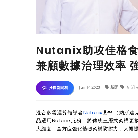
Nutanix助攻佳
兼顧數據治理效率 
Jun 14,2023
新聞
新聞
推廣新聞稿
混合多雲運算領導者
Nutanix
Ⓡ
™
（納斯達
品選用
Nutanix
服務，將傳統三層式架構更
大維度，全方位強化基礎架構防禦力，大幅