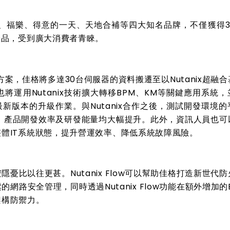
、福樂、得意的一天、天地合補等四大知名品牌，不僅獲得
產品，受到廣大消費者青睞。
方案，佳格將多達
30
台伺服器的資料搬遷至以
Nutanix
超融合
也將運用
Nutanix
技術擴大轉移
BPM
、
KM
等關鍵應用系統，
最新版本的升級作業。與
Nutanix
合作之後，測試開發環境的
，產品開發效率及研發能量均大幅提升。此外，資訊人員也可
整體
IT
系統狀態，提升營運效率、降低系統故障風險。
安隱憂比以往更甚。
Nutanix Flow
可以幫助佳格打造新世代防
鬆的網路安全管理，同時透過
Nutanix Flow
功能在額外增加的
架構防禦力。