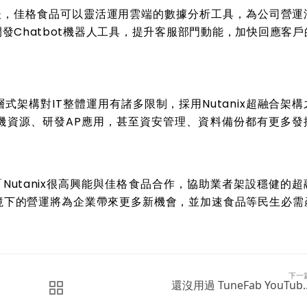
後，佳格食品可以靈活運用雲端的數據分析工具，為公司營運
開發
Chatbot
機器人工具，提升客服部門動能，加快回應客戶
層式架構對
IT
整體運用有諸多限制，採用
Nutanix
超融合架構
機資源、研發
AP
應用，甚至資安管理、資料備份都有更多發
「
Nutanix
很高興能與
佳格食品
合作，協助業者架設穩健的
超
境下的營運將為企業帶來更多新機會，並加速食品等民生必需
下一
還沒用過 TuneFab YouTub..