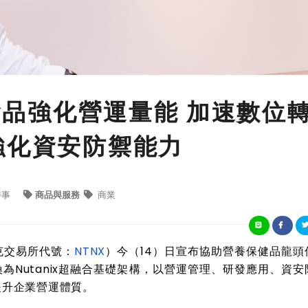
格食品強化營運量能 加速數位
強化資安防禦能力
時事
商品與服務
商業
克交易所代號：
NTNX
）今
（
14
）
日
宣布協助營養保健品龍頭
換為
Nutanix
超融合基礎架構，以營運管理、研發應用、資安
提升企業營運體質。