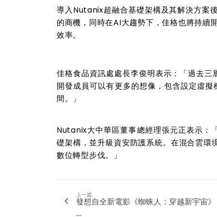
導入
Nutanix
超融合基礎架構及其解決方案
的商機，同時在
AI
大趨勢下，佳格也將持續
效率。
佳格食品資訊處處長李俊明表示：「過去三
開發成員可以有更多的想像，包含設定虛擬
間。」
Nutanix
大中華區董事總經理張元正表示：
礎架構，並升級
資安防護系統。在混合雲環
數位轉型步伐。」
上一篇
發想自全新電影《蜘蛛人：穿越新宇宙》
...