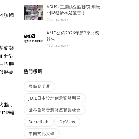
ASUSx三麗鷗耍酷聯萌 潮玩
開學祭搶抱AI筆電！
34
項國
2026/08/07
AMD公佈2026年第2季財務
報告
2026/08/07
基礎架
並針對
平均時
熱門標籤
以將硬
國際發明展
JDIE日本設計創意暨發明展
火牆，
世界發明智慧財產聯盟總會
EDR
端
SocialLab
OpView
中國文化大學