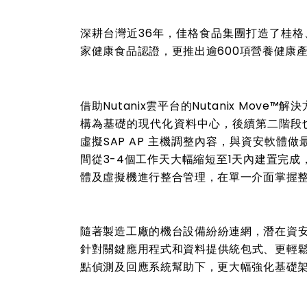
深耕台灣近
36
年，佳格食品集團打造了桂格
家健康食品認證，更推出逾
600
項營養健康
借助
Nutanix
雲平台的
Nutanix Move™
解決
構為基礎的現代化資料中心，後續第二階段
虛擬
SAP AP
主機調整內容，與資安軟體做
間從
3-4
個工作天大幅縮短至
1
天內建置完成
體及虛擬機進行整合管理，在單一介面掌握
隨著製造工廠的機台設備紛紛連網，潛在資
針對關鍵應用程式和資料提供統包式、更輕
點偵測及回應系統幫助下，更大幅強化基礎