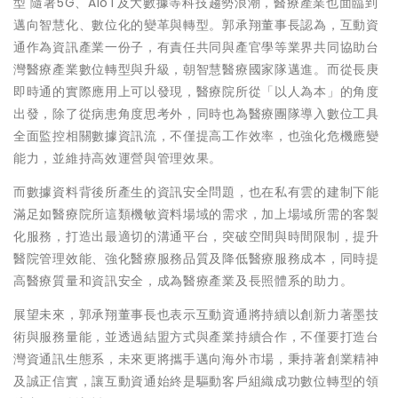
型 隨著5G、AIoT及大數據等科技趨勢浪潮，醫療產業也面臨到
邁向智慧化、數位化的變革與轉型。郭承翔董事長認為，互動資
通作為資訊產業一份子，有責任共同與產官學等業界共同協助台
灣醫療產業數位轉型與升級，朝智慧醫療國家隊邁進。而從長庚
即時通的實際應用上可以發現，醫療院所從「以人為本」的角度
出發，除了從病患角度思考外，同時也為醫療團隊導入數位工具
全面監控相關數據資訊流，不僅提高工作效率，也強化危機應變
能力，並維持高效運營與管理效果。
而數據資料背後所產生的資訊安全問題，也在私有雲的建制下能
滿足如醫療院所這類機敏資料場域的需求，加上場域所需的客製
化服務，打造出最適切的溝通平台，突破空間與時間限制，提升
醫院管理效能、強化醫療服務品質及降低醫療服務成本，同時提
高醫療質量和資訊安全，成為醫療產業及長照體系的助力。
展望未來，郭承翔董事長也表示互動資通將持續以創新力著墨技
術與服務量能，並透過結盟方式與產業持續合作，不僅要打造台
灣資通訊生態系，未來更將攜手邁向海外市場，秉持著創業精神
及誠正信實，讓互動資通始終是驅動客戶組織成功數位轉型的領