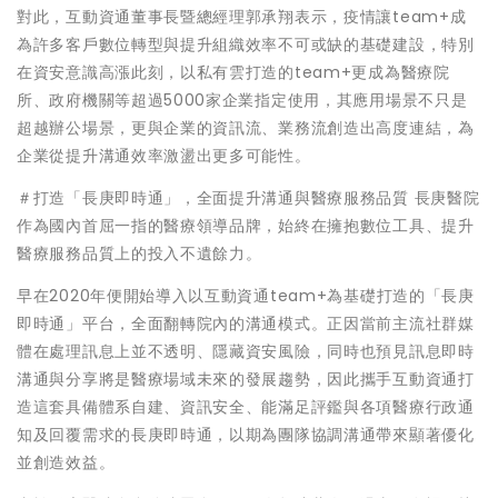
對此，互動資通董事長暨總經理郭承翔表示，疫情讓team+成
為許多客戶數位轉型與提升組織效率不可或缺的基礎建設，特別
在資安意識高漲此刻，以私有雲打造的team+更成為醫療院
所、政府機關等超過5000家企業指定使用，其應用場景不只是
超越辦公場景，更與企業的資訊流、業務流創造出高度連結，為
企業從提升溝通效率激盪出更多可能性。
＃打造「長庚即時通」，全面提升溝通與醫療服務品質 長庚醫院
作為國內首屈一指的醫療領導品牌，始終在擁抱數位工具、提升
醫療服務品質上的投入不遺餘力。
早在2020年便開始導入以互動資通team+為基礎打造的「長庚
即時通」平台，全面翻轉院內的溝通模式。正因當前主流社群媒
體在處理訊息上並不透明、隱藏資安風險，同時也預見訊息即時
溝通與分享將是醫療場域未來的發展趨勢，因此攜手互動資通打
造這套具備體系自建、資訊安全、能滿足評鑑與各項醫療行政通
知及回覆需求的長庚即時通，以期為團隊協調溝通帶來顯著優化
並創造效益。