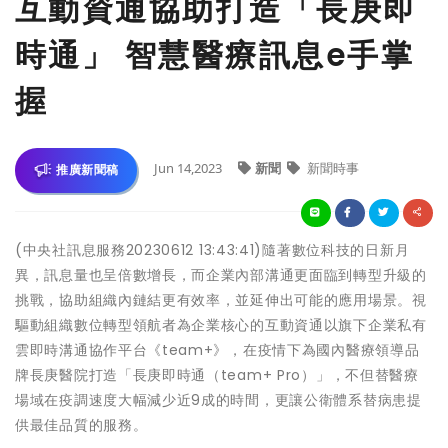
互動資通協助打造「長庚即
時通」 智慧醫療訊息e手掌
握
Jun 14,2023
新聞
新聞時事
推廣新聞稿
(中央社訊息服務20230612 13:43:41)隨著數位科技的日新月
異，訊息量也呈倍數增長，而企業內部溝通更面臨到轉型升級的
挑戰，協助組織內鏈結更有效率，並延伸出可能的應用場景。視
驅動組織數位轉型領航者為企業核心的互動資通以旗下企業私有
雲即時溝通協作平台《team+》，在疫情下為國內醫療領導品
牌長庚醫院打造「長庚即時通（team+ Pro）」，不但替醫療
場域在疫調速度大幅減少近9成的時間，更讓公衛體系替病患提
供最佳品質的服務。