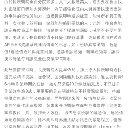
由於長庚醫院全台分院眾多，員工人數達萬人，過去要在裡面找
到正確窗口猶如大海撈針。為了能強化院內人員具備快速因應緊
急事件的韌性與能力，透過長庚即時通的建置，能將所有員工資
料一次收整，並藉由一鍵就能聯絡到要找的人；此外，後台也能
設定每位員工的權限，清楚劃分可聯絡的層級，減少不必要的困
擾。更甚者，長庚即時通不只提供即時溝通，更多被運用在透過
API與HIS資訊系統連結傳送的訊息，如：檢驗異常通知、危急
值/危險值通知與處置回覆、急診會診通知、醫囑通知等，讓長
庚即時通每月訊息量已突破330萬則。
此外疫情警戒時，長庚醫院因提早佈局，加上導入長庚即時通快
速完成精準疫調，從發現、匡列隔離到找出感染源，過去要耗費1
6小時作業時間的任務，如今只需要10分鐘就能完成，不只提升
作業效率逾9成，更重要的是在關鍵時刻不耗費醫療量能，持續
提供病患最佳的公衛服務。而對團隊來說，疫情無疑是一次緊急
事件的最佳訓練場域，替未來長庚醫院在面對危機處理上能更加
掌握數位工具、發揮最大效益。 過去患者檢驗的危急值、危險值
須透過簡訊通知，除不夠即時亦無法顯示訊息的緊急程度，也難
以掌握醫生處置回覆。據了解，在改用長庚即時通（team+ Pr