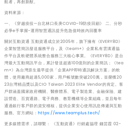
航者，再創新猷。
資料來源：
一、《穿越疫役—台北林口長庚COVID-19防疫回顧》 二、分秒
必爭e手掌握-運用智慧通訊提升危急值時效內回覆率
關於互動資通 互動資通成立於2005年，旗下擁有《EVERY8D》
企業智慧簡訊發送服務平台，及《team+》企業私有雲溝通協
作平台及軟硬體系統整合服務三大核心事業。《EVERY8D》是台
灣最大互動簡訊平台，累計發送超過100億則的企業簡訊；《tea
m+》為台灣原生最早提供「企業APP即時通訊解決方案」的軟
體，使用廠商超過5,000家，用戶帳號數突破200萬，並榮獲20
23台灣精品獎以及CIO Taiwan 2023 Elite Vendor的肯定。客
戶群涵蓋國家政府機關、醫療體系、電子製造業、金融保險、建
設營造、百貨通路、電子商務、教育機構等企業組織，並且每年
通過銀行客戶群的資安稽核，提供企業安心使用訊息傳遞與互動
服務。官方網站：
https://www.teamplus.tech/
更多媒體需求，請聯繫： 《互動資通》行銷處協理 錢芸霞 02-