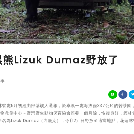
Lizuk Dumaz野放了
時事
林務局花蓮林管處5月初經由部落族人通報，於卓溪一處海拔僅337公尺的苦茶園
動物救傷中心－野灣野生動物保育協會照養一個月餘，恢復良好，經林
Lizuk Dumaz（力鹿克），今(12）日野放至適當地點，花蓮