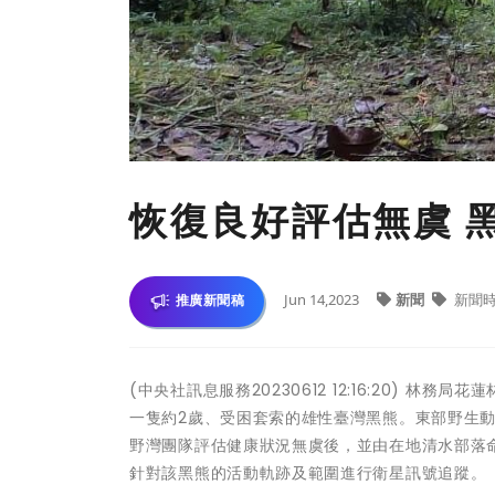
恢復良好評估無虞 黑熊
Jun 14,2023
新聞
新聞
推廣新聞稿
(中央社訊息服務20230612 12:16:20) 
一隻約2歲、受困套索的雄性臺灣黑熊。東部野生
野灣團隊評估健康狀況無虞後，並由在地清水部落命名為
針對該黑熊的活動軌跡及範圍進行衛星訊號追蹤。