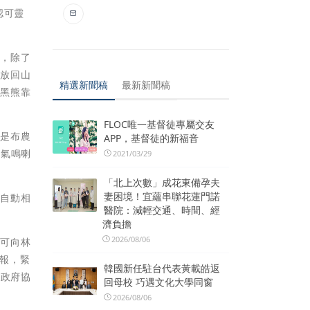
認可靈
會，除了
野放回山
精選新聞稿
最新新聞稿
如黑熊靠
FLOC唯一基督徒專屬交友
z是布農
APP，基督徒的新福音
及氣鳴喇
2021/03/29
「北上次數」成花東備孕夫
妻困境！宜蘊串聯花蓮門諾
線自動相
醫院：減輕交通、時間、經
濟負擔
2026/08/06
要可向林
通報，緊
韓國新任駐台代表黃載皓返
報政府協
回母校 巧遇文化大學同窗
2026/08/06