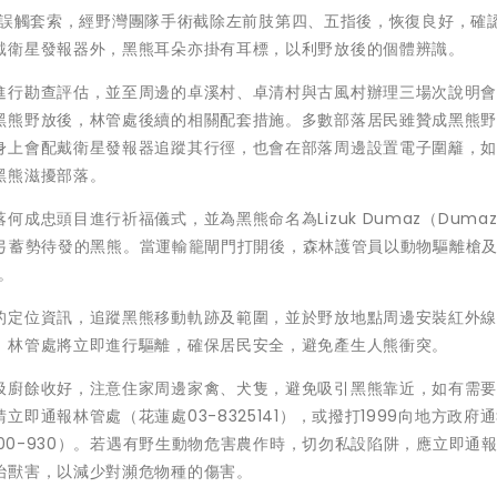
苦茶園誤觸套索，經野灣團隊手術截除左前肢第四、五指後，恢復良好，確
戴衛星發報器外，黑熊耳朵亦掛有耳標，以利野放後的個體辨識。
進行勘查評估，並至周邊的卓溪村、卓清村與古風村辦理三場次說明
黑熊野放後，林管處後續的相關配套措施。多數部落居民雖贊成黑熊
身上會配戴衛星發報器追蹤其行徑，也會在部落周邊設置電子圍籬，
黑熊滋擾部落。
成忠頭目進行祈福儀式，並為黑熊命名為Lizuk Dumaz（Duma
如滿弓蓄勢待發的黑熊。當運輸籠閘門打開後，森林護管員以動物驅離槍
去。
的定位資訊，追蹤黑熊移動軌跡及範圍，並於野放地點周邊安裝紅外
，林管處將立即進行驅離，確保居民安全，避免產生人熊衝突。
圾廚餘收好，注意住家周邊家禽、犬隻，避免吸引黑熊靠近，如有需
即通報林管處（花蓮處03-8325141），或撥打1999向地方政府
000-930）。若遇有野生動物危害農作時，切勿私設陷阱，應立即通
治獸害，以減少對瀕危物種的傷害。