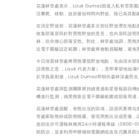
花蓮林管處表示，Lizuk Dumaz因進入私有
活攀爬、移動，故於最短時間內野放。除已為其配
在決定野放前，花蓮林管處多次前往野放潛在地點
收集部落居民針對黑熊野放的意見，也向居民說明
林，但亦擔心部落安危。對此，林管處強調，黑熊
近電子圍籬設定範圍，林管處將會動員驅離，避免
今日清晨林管處將黑熊運抵野放地點，先由清水部落何
語黑熊之意 ，Lizuk 代表力量），意即希望他
叭等負面刺激，Lizuk Dumaz即朝向森林深處而
花蓮林管處與監測團隊將持續透過衛星發報器回傳
機進行監測，倘黑熊靠近電子圍籬範圍或部落周邊
花蓮林管處提醒，有熊出沒的區域，請居民要將垃
管處索取熊鈴或防熊噴霧。發現黑熊出沒或受傷，請立
急狀況亦可通報林務局24小時通報專線（0800-
助防治，並多利用申辦補助電圍網或改良式獵具防