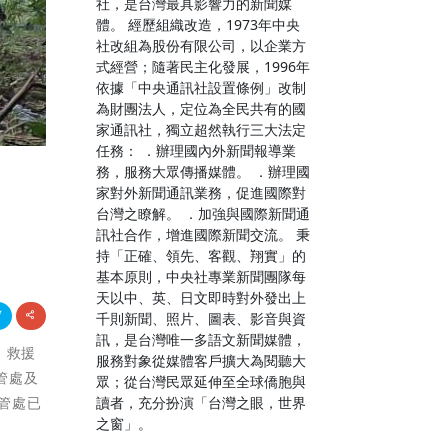
社，是台灣最具影響力的新聞媒
體。 經歷組織改造，1973年中央
社改組為股份有限公司，以企業方
式經營；隨著民主化發展，1996年
依據「中央通訊社設置條例」改制
為財團法人，定位為全民共有的國
家通訊社，獨立超然執行三大法定
任務： ．辦理國內外新聞報導業
務，服務大眾傳播媒體。 ．辦理國
家對外新聞通訊業務，促進國際對
台灣之瞭解。 ．加強與國際新聞通
訊社合作，增進國際新聞交流。 秉
持「正確、領先、客觀、翔實」的
基本原則，中央社專業新聞團隊每
天以中、英、日文即時對外發出上
千則新聞、照片、圖表、影音與資
訊，是台灣唯一多語文新聞媒體，
，救援
服務對象從媒體客戶擴大為閱聽大
管處及
眾；從台灣民眾延伸至全球僑胞與
讀者，充分扮演「台灣之眼，世界
林管處已
之窗」。