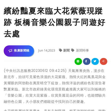
繽紛豔夏來臨大花紫薇現蹤
跡 板橋音樂公園親子同遊好
去處
Jun 14,2023
新聞
新聞時事
推廣新聞稿
(中央社訊息服務20230612 09:42:25) 天氣漸漸炎熱，漫步在
新北市，抬頭可見紫色浪漫的大花紫薇、熱情火紅的鳳凰花與金
黃耀眼的阿勃勒在萬里晴空下綻放，熱情洋溢的繽紛色彩宣告著
艷夏來臨。新北市政府綠美化環境景觀處推薦大家可以到板橋的
「音樂公園」欣賞大花紫薇，欣賞美麗花朵的同時，也能體驗共
融特色公園，大小朋友們都能從中找到自己的樂趣。
大花紫薇屬於落葉喬木，具有主幹堅硬、根系強韌的特性，能夠