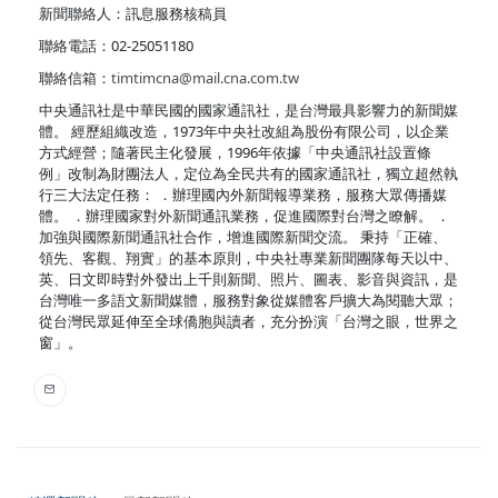
新聞聯絡人：訊息服務核稿員
聯絡電話：02-25051180
聯絡信箱：
timtimcna@mail.cna.com.tw
中央通訊社是中華民國的國家通訊社，是台灣最具影響力的新聞媒
體。 經歷組織改造，1973年中央社改組為股份有限公司，以企業
方式經營；隨著民主化發展，1996年依據「中央通訊社設置條
例」改制為財團法人，定位為全民共有的國家通訊社，獨立超然執
行三大法定任務： ．辦理國內外新聞報導業務，服務大眾傳播媒
體。 ．辦理國家對外新聞通訊業務，促進國際對台灣之瞭解。 ．
加強與國際新聞通訊社合作，增進國際新聞交流。 秉持「正確、
領先、客觀、翔實」的基本原則，中央社專業新聞團隊每天以中、
英、日文即時對外發出上千則新聞、照片、圖表、影音與資訊，是
台灣唯一多語文新聞媒體，服務對象從媒體客戶擴大為閱聽大眾；
從台灣民眾延伸至全球僑胞與讀者，充分扮演「台灣之眼，世界之
窗」。