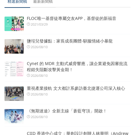
精選新聞稿
最新新聞稿
FLOC唯一基督徒專屬交友APP，基督徒的新福音
2021/03/29
鹽埕兒發據點：家長成長團體-馴服情緒小暴龍
2026/08/10
Cynet 的 MDR 主動式威脅響應，讓企業避免因審批流
程錯失阻斷攻擊黃金期！
2026/08/10
重視產業接軌 文大都計系參訪臺北捷運公司深入核心
2026/08/10
《無期迷途》全新主線「蒼藍穹頂」開啟！
2026/08/10
CIID 香港中心成立：華創設計創辦人林華明（Andrew