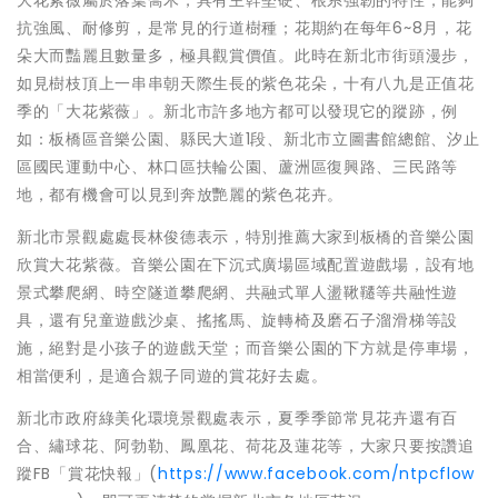
抗強風、耐修剪，是常見的行道樹種；花期約在每年6~8月，花
朵大而豔麗且數量多，極具觀賞價值。此時在新北市街頭漫步，
如見樹枝頂上一串串朝天際生長的紫色花朵，十有八九是正值花
季的「大花紫薇」。新北市許多地方都可以發現它的蹤跡，例
如：板橋區音樂公園、縣民大道1段、新北市立圖書館總館、汐止
區國民運動中心、林口區扶輪公園、蘆洲區復興路、三民路等
地，都有機會可以見到奔放艷麗的紫色花卉。
新北市景觀處處長林俊德表示，特別推薦大家到板橋的音樂公園
欣賞大花紫薇。音樂公園在下沉式廣場區域配置遊戲場，設有地
景式攀爬網、時空隧道攀爬網、共融式單人盪鞦韆等共融性遊
具，還有兒童遊戲沙桌、搖搖馬、旋轉椅及磨石子溜滑梯等設
施，絕對是小孩子的遊戲天堂；而音樂公園的下方就是停車場，
相當便利，是適合親子同遊的賞花好去處。
新北市政府綠美化環境景觀處表示，夏季季節常見花卉還有百
合、繡球花、阿勃勒、鳳凰花、荷花及蓮花等，大家只要按讚追
蹤FB「賞花快報」(
https://www.facebook.com/ntpcflow