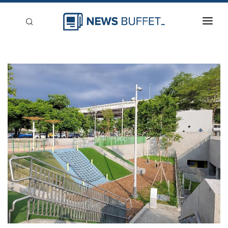
回到首頁
新聞稿分類
登入
刊登