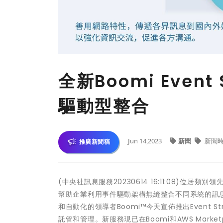
全新Boomi Even
驅動型整合
Jun 14,2023
新聞
新聞
推廣新聞稿
(中央社訊息服務20230614 16:11:08)位居類
幫助企業利用事件驅動架構無縫整合不同系統的訊息
和自動化的領導者Boomi™今天宣佈推出Event 
託管和管理。新服務現已在Boomi和AWS Mar