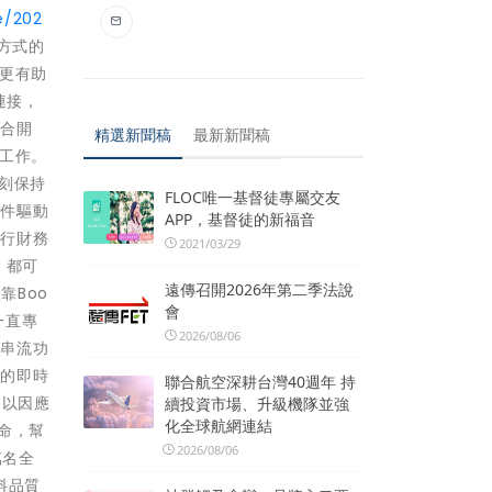
e/202
方式的
更有助
連接，
整合開
精選新聞稿
最新新聞稿
工作。
業時刻保持
FLOC唯一基督徒專屬交友
事件驅動
APP，基督徒的新福音
執行財務
2021/03/29
，都可
遠傳召開2026年第二季法說
靠Boo
會
一直專
2026/08/06
件串流功
斷的即時
聯合航空深耕台灣40週年 持
，以因應
續投資市場、升級機隊並強
化全球航網連結
使命，幫
2026/08/06
萬名全
料品質