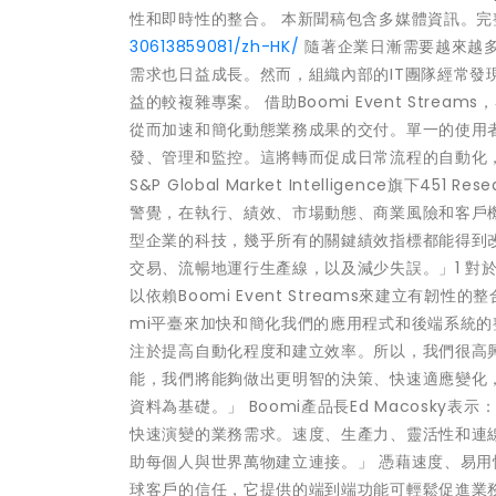
性和即時性的整合。 本新聞稿包含多媒體資訊。
30613859081/zh-HK/
隨著企業日漸需要越來越
需求也日益成長。然而，組織內部的IT團隊經常
益的較複雜專案。 借助Boomi Event St
從而加速和簡化動態業務成果的交付。單一的使用
發、管理和監控。這將轉而促成日常流程的自動化
S&P Global Market Intelligence旗下
警覺，在執行、績效、市場動態、商業風險和客戶
型企業的科技，幾乎所有的關鍵績效指標都能得到
交易、流暢地運行生產線，以及減少失誤。」1 對
以依賴Boomi Event Streams來建立有韌性的
mi平臺來加快和簡化我們的應用程式和後端系統
注於提高自動化程度和建立效率。所以，我們很高興看到B
能，我們將能夠做出更明智的決策、快速適應變化
資料為基礎。」 Boomi產品長Ed Macosky表
快速演變的業務需求。速度、生產力、靈活性和連線性是
助每個人與世界萬物建立連接。」 憑藉速度、易用
球客戶的信任，它提供的端到端功能可輕鬆促進業務