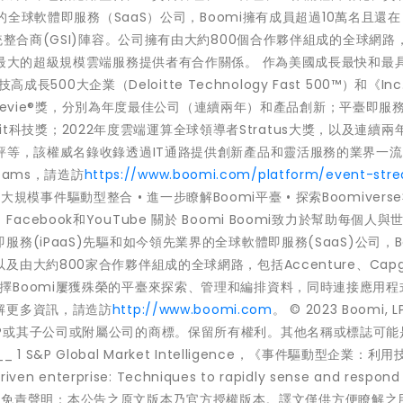
位的全球軟體即服務（SaaS）公司，Boomi擁有成員超過10萬名且還
統整合商(GSI)陣容。公司擁有由大約800個合作夥伴組成的全球網路
lake，並與最大的超級規模雲端服務提供者有合作關係。 作為美國成長最快和最
長500大企業（Deloitte Technology Fast 500™）和《Inc
Stevie®獎，分別為年度最佳公司（連續兩年）和產品創新；平臺即服務
erit科技獎；2022年度雲端運算全球領導者Stratus大獎，以及連續兩
評等，該權威名錄收錄透過IT通路提供創新產品和靈活服務的業界一
eams，請造訪
https://www.boomi.com/platform/event-str
援大規模事件驅動型整合 • 進一步瞭解Boomi平臺 • 探索Boomiverse
n、Facebook和YouTube 關於 Boomi Boomi致力於幫助每個人
(iPaaS)先驅和如今領先業界的全球軟體即服務(SaaS)公司，Bo
大約800家合作夥伴組成的全球網路，包括Accenture、Capg
企業組織選擇Boomi屢獲殊榮的平臺來探索、管理和編排資料，同時連接應用
解更多資訊，請造訪
http://www.boomi.com
。 © 2023 Boomi, 
omi, LP或其子公司或附屬公司的商標。保留所有權利。其他名稱或標誌可
 1 S&P Global Market Intelligence，《事件驅動型企業：利
erprise: Techniques to rapidly sense and respond 
023年1月31日 免責聲明：本公告之原文版本乃官方授權版本。譯文僅供方便瞭解