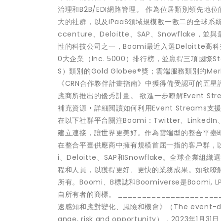
治理和B2B/EDI網路管理。 作為位居類別領先地
大的社群，以及iPaaS領域規模數一數二的全球系
ccenture、Deloitte、SAP、Snowf
性的科技公司之一，Boomi最近入選Deloitte高科技高成
0大企業（Inc. 5000）排行榜，並贏得三項國際
S）類別的Gold Globee®獎；雲端服務類別的M
《CRN合作夥伴計畫指南》中獲得備受認可的五星
應商所推出的優秀計畫。 欲進一步瞭解Event Str
補充資源 • 詳細閱讀如何利用Event Streams支
在以下社群平台關注Boomi：Twitter、LinkedI
建立連接，讓世界更美好。作為雲端型的整合平臺即服務
在整合平臺供應商中擁有規模首屈一指的客戶群，以及由
i、Deloitte、SAP和Snowflake。全球
程和人員，以獲得更好、更快的業務成果。如欲瞭
所有。Boomi、B標誌和Boomiverse是Bo
自所有者的商標。 _______________________
速感知和應對變化、風險和機會》（The event-driven ent
ange, risk and opportunity），2