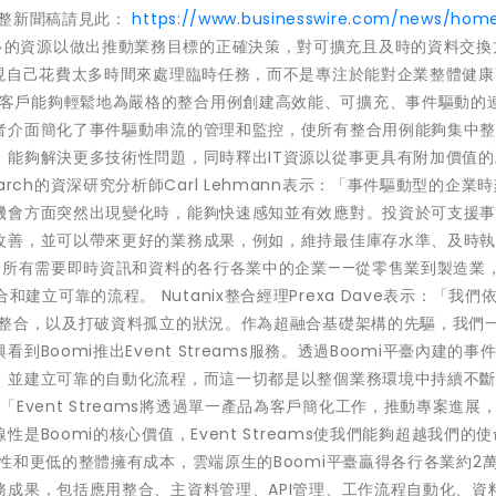
完整新聞稿請見此：
https://www.businesswire.com/news/hom
多的資源以做出推動業務目標的正確決策，對可擴充且及時的資料交換
發現自己花費太多時間來處理臨時任務，而不是專注於能對企業整體健康
reams，客戶能夠輕鬆地為嚴格的整合用例創建高效能、可擴充、事件驅動的
者介面簡化了事件驅動串流的管理和監控，使所有整合用例能夠集中
，能夠解決更多技術性問題，同時釋出IT資源以從事更具有附加價值的
451 Research的資深研究分析師Carl Lehmann表示：「事件驅動型的企
機會方面突然出現變化時，能夠快速感知並有效應對。投資於可支援
改善，並可以帶來更好的業務成果，例如，維持最佳庫存水準、及時
於所有需要即時資訊和資料的各行各業中的企業——從零售業到製造業
整合和建立可靠的流程。 Nutanix整合經理Prexa Dave表示：「我們依
的整合，以及打破資料孤立的狀況。作為超融合基礎架構的先驅，我們
oomi推出Event Streams服務。透過Boomi平臺內建的事
，並建立可靠的自動化流程，而這一切都是以整個業務環境中持續不
示：「Event Streams將透過單一產品為客戶簡化工作，推動專案進展
Boomi的核心價值，Event Streams使我們能夠超越我們的
性和更低的整體擁有成本，雲端原生的Boomi平臺贏得各行各業約2
成果，包括應用整合、主資料管理、API管理、工作流程自動化、資