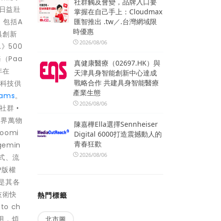
社群觸及會變，品牌入口要
在日益壯
掌握在自己手上：Cloudmax
匯智推出 .tw／.台灣網域限
，包括A
時優惠
具創新
2026/08/06
.》500
（Paa
真健康醫療（02697.HK）與
年在
天津具身智能創新中心達成
戰略合作 共建具身智能醫療
流科技供
產業生態
eams
。
2026/08/06
社群 •
與世界萬物
陳嘉樺Ella選擇Sennheiser
omi
Digital 6000打造震撼動人的
青春狂歡
emin
2026/08/06
程式、流
LP版權
能是其各
用技術快
熱門標籤
to ch
之用，煩
北市圖