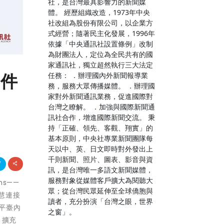
社，是台灣最具影響力的新聞媒
體。 經歷組織改造，1973年中央
社改組為股份有限公司，以企業方
式經營；隨著民主化發展，1996年
依據「中央通訊社設置條例」改制
為財團法人，定位為全民共有的國
家通訊社，獨立超然執行三大法定
事件
任務： ．辦理國內外新聞報導業
務，服務大眾傳播媒體。 ．辦理國
家對外新聞通訊業務，促進國際對
台灣之瞭解。 ．加強與國際新聞通
訊社合作，增進國際新聞交流。 秉
持「正確、領先、客觀、翔實」的
基本原則，中央社專業新聞團隊每
天以中、英、日文即時對外發出上
千則新聞、照片、圖表、影音與資
訊，是台灣唯一多語文新聞媒體，
服務對象從媒體客戶擴大為閱聽大
ms——
眾；從台灣民眾延伸至全球僑胞與
慧連接
讀者，充分扮演「台灣之眼，世界
i平臺內
之窗」。
、擴充