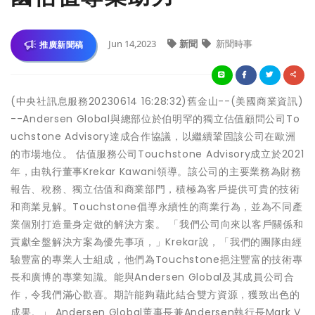
Jun 14,2023
新聞
新聞時事
推廣新聞稿
(中央社訊息服務20230614 16:28:32)舊金山--(美國商業資訊)
--Andersen Global與總部位於伯明罕的獨立估值顧問公司To
uchstone Advisory達成合作協議，以繼續鞏固該公司在歐洲
的市場地位。 估值服務公司Touchstone Advisory成立於2021
年，由執行董事Krekar Kawani領導。該公司的主要業務為財務
報告、稅務、獨立估值和商業部門，積極為客戶提供可貴的技術
和商業見解。Touchstone倡導永續性的商業行為，並為不同產
業個別打造量身定做的解決方案。 「我們公司向來以客戶關係和
貢獻全盤解決方案為優先事項，」Krekar說，「我們的團隊由經
驗豐富的專業人士組成，他們為Touchstone挹注豐富的技術專
長和廣博的專業知識。能與Andersen Global及其成員公司合
作，令我們滿心歡喜。期許能夠藉此結合雙方資源，獲致出色的
成果。」 Andersen Global董事長兼Andersen執行長Mark V