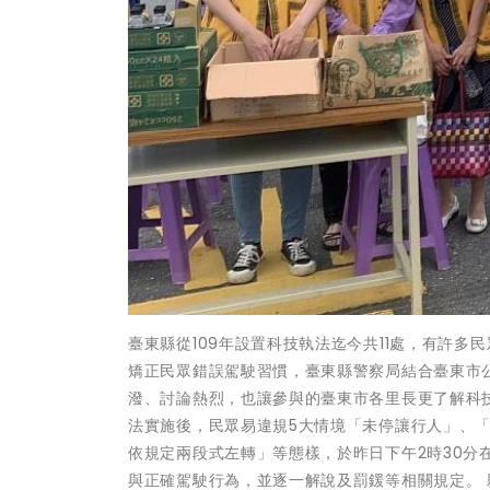
臺東縣從109年設置科技執法迄今共11處，有許
矯正民眾錯誤駕駛習慣，臺東縣警察局結合臺東市
潑、討論熱烈，也讓參與的臺東市各里長更了解科
法實施後，民眾易違規5大情境「未停讓行人」、
依規定兩段式左轉」等態樣，於昨日下午2時30
與正確駕駛行為，並逐一解說及罰鍰等相關規定。