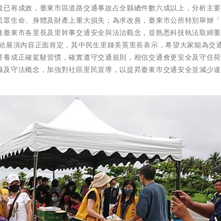
後已有成效，臺東市區道路交通事故占全縣總件數六成以上，分析主
民眾生命、身體及財產上重大損失；為求改善，臺東市公所特別舉辧
進臺東市各里長及里幹事交通安全與法治觀念，並熟悉科技執法取締
均給展演內容正面肯定，其中民生里鍾美英里長表示，希望大家能為交
要養成正確駕駛習慣，確實遵守交通規則，相信交通會更安全及守住
識及守法概念，加強對社區里民宣導，以提昇臺東市交通安全並減少