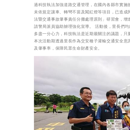
過科技執法加強道路交通管理，在國內各縣市實施
未依規定讓車、轉彎不當及闖紅燈等項目，已造成
法暨交通事故肇事責任分攤處理原則」研習會，增
請警局派員協助辧理強化宣導。 活動後，里長們
多盡一分心力，科技執法是近期最關注的議題，只
本次活動期透過里長作為交安種子灌輸交通安全意
及肇事率，保障民眾生命財產安全。