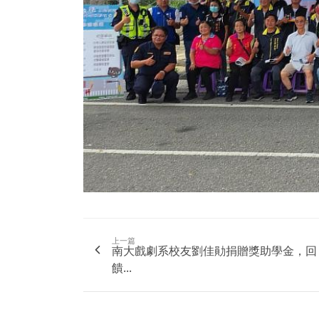
上一篇
南大戲劇系校友劉佳勛捐贈獎助學金，回
饋...