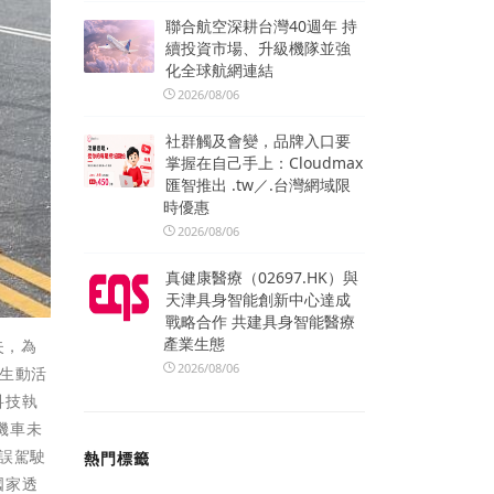
聯合航空深耕台灣40週年 持
續投資市場、升級機隊並強
化全球航網連結
2026/08/06
社群觸及會變，品牌入口要
掌握在自己手上：Cloudmax
匯智推出 .tw／.台灣網域限
時優惠
2026/08/06
真健康醫療（02697.HK）與
天津具身智能創新中心達成
戰略合作 共建具身智能醫療
產業生態
失，為
2026/08/06
生動活
科技執
機車未
誤駕駛
熱門標籤
國家透