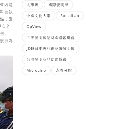
要肇因是
北市圖
國際發明展
「科技執
中國文化大學
SocialLab
重點，爰
通安全
OpView
荷包。
世界發明智慧財產聯盟總會
違規行為
JDIE日本設計創意暨發明展
台灣發明商品促進協會
Microchip
永春分館