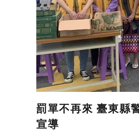
罰單不再來 臺東縣
宣導