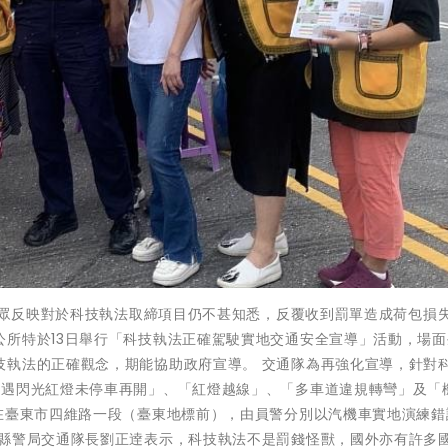
多民眾反映對於科技執法取締項目仍不甚知悉，反覆收到罰單造成荷包損
公所特於13日舉行「科技執法正確駕駛實地交通安全宣導」活動，場面
技執法的正確觀念，期能協助政府宣導。 交通隊為再強化宣導，針對
「遇閃光紅燈未停車再開」、「紅燈越線」、「多車道違規轉彎」及「
分在臺東市四維路一段（臺東地標前），由員警分別以汽機車實地演練錯
 縣警局交通隊長劉正逹表示，科技執法不是罰錢怪獸，國外亦有許多