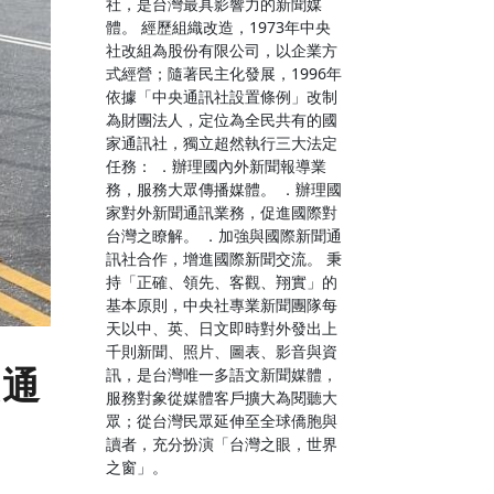
社，是台灣最具影響力的新聞媒
體。 經歷組織改造，1973年中央
社改組為股份有限公司，以企業方
式經營；隨著民主化發展，1996年
依據「中央通訊社設置條例」改制
為財團法人，定位為全民共有的國
家通訊社，獨立超然執行三大法定
任務： ．辦理國內外新聞報導業
務，服務大眾傳播媒體。 ．辦理國
家對外新聞通訊業務，促進國際對
台灣之瞭解。 ．加強與國際新聞通
訊社合作，增進國際新聞交流。 秉
持「正確、領先、客觀、翔實」的
基本原則，中央社專業新聞團隊每
天以中、英、日文即時對外發出上
千則新聞、照片、圖表、影音與資
交通
訊，是台灣唯一多語文新聞媒體，
服務對象從媒體客戶擴大為閱聽大
眾；從台灣民眾延伸至全球僑胞與
讀者，充分扮演「台灣之眼，世界
之窗」。